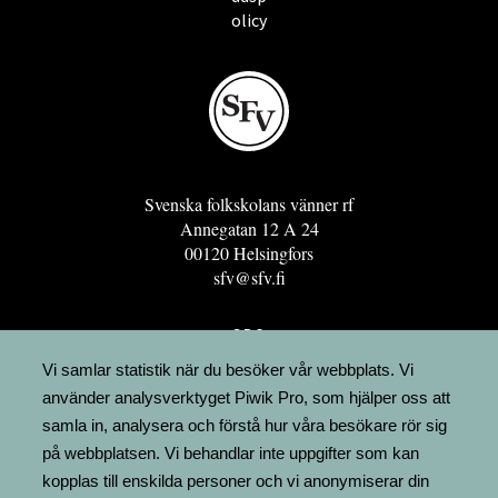
olicy
Svenska folkskolans vänner rf
Annegatan 12 A 24
00120 Helsingfors
sfv@sfv.fi
GRO
FÖRENINGSRESURSEN
Vi samlar statistik när du besöker vår webbplats. Vi
använder analysverktyget Piwik Pro, som hjälper oss att
MINNESRUNOR.FI
samla in, analysera och förstå hur våra besökare rör sig
UPPSLAGSVERKET FINLAND
på webbplatsen. Vi behandlar inte uppgifter som kan
LÄGENHETER
kopplas till enskilda personer och vi anonymiserar din
FAKTURERING