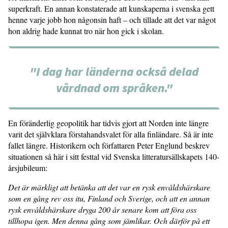
superkraft. En annan konstaterade att kunskaperna i svenska gett
henne varje jobb hon någonsin haft – och tillade att det var något
hon aldrig hade kunnat tro när hon gick i skolan.
"I dag har länderna också delad
vårdnad om språken."
En föränderlig geopolitik har tidvis gjort att Norden inte längre
varit det självklara förstahandsvalet för alla finländare. Så är inte
fallet längre. Historikern och författaren Peter Englund beskrev
situationen så här i sitt festtal vid Svenska litteratursällskapets 140-
årsjubileum:
Det är märkligt att betänka att det var en rysk envåldshärskare
som en gång rev oss itu, Finland och Sverige, och att en annan
rysk envåldshärskare dryga 200 år senare kom att föra oss
tillhopa igen. Men denna gång som jämlikar. Och därför på ett