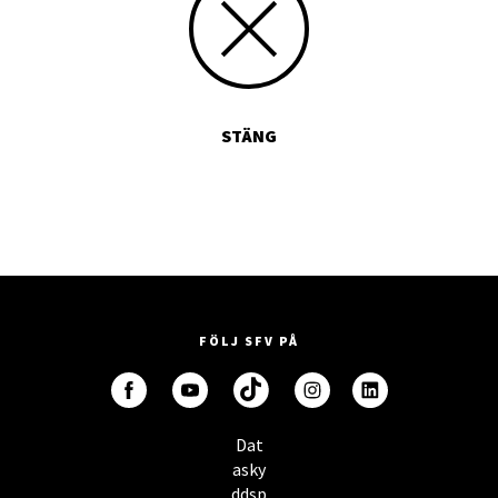
STÄNG
FÖLJ SFV PÅ
Dat
asky
ddsp