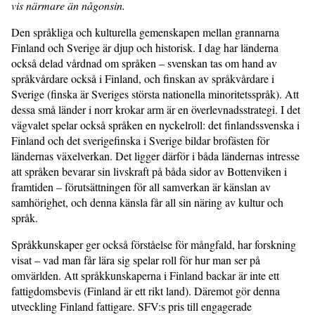
vis närmare än någonsin.
Den språkliga och kulturella gemenskapen mellan grannarna
Finland och Sverige är djup och historisk. I dag har länderna
också delad vårdnad om språken – svenskan tas om hand av
språkvårdare också i Finland, och finskan av språkvårdare i
Sverige (finska är Sveriges största nationella minoritetsspråk). Att
dessa små länder i norr krokar arm är en överlevnadsstrategi. I det
vägvalet spelar också språken en nyckelroll: det finlandssvenska i
Finland och det sverigefinska i Sverige bildar brofästen för
ländernas växelverkan. Det ligger därför i båda ländernas intresse
att språken bevarar sin livskraft på båda sidor av Bottenviken i
framtiden – förutsättningen för all samverkan är känslan av
samhörighet, och denna känsla får all sin näring av kultur och
språk.
Språkkunskaper ger också förståelse för mångfald, har forskning
visat – vad man får lära sig spelar roll för hur man ser på
omvärlden. Att språkkunskaperna i Finland backar är inte ett
fattigdomsbevis (Finland är ett rikt land). Däremot gör denna
utveckling Finland fattigare. SFV:s pris till engagerade