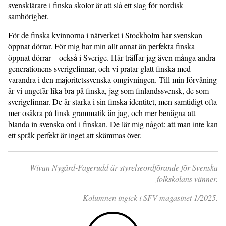
svensklärare i finska skolor är att slå ett slag för nordisk
samhörighet.
För de finska kvinnorna i nätverket i Stockholm har svenskan
öppnat dörrar. För mig har min allt annat än perfekta finska
öppnat dörrar – också i Sverige. Här träffar jag även många andra
generationens sverigefinnar, och vi pratar glatt finska med
varandra i den majoritetssvenska omgivningen. Till min förvåning
är vi ungefär lika bra på finska, jag som finlandssvensk, de som
sverigefinnar. De är starka i sin finska identitet, men samtidigt ofta
mer osäkra på finsk grammatik än jag, och mer benägna att
blanda in svenska ord i finskan. De lär mig något: att man inte kan
ett språk perfekt är inget att skämmas över.
Wivan Nygård-Fagerudd är styrelseordförande för Svenska
folkskolans vänner.
Kolumnen ingick i SFV-magasinet 1/2025.