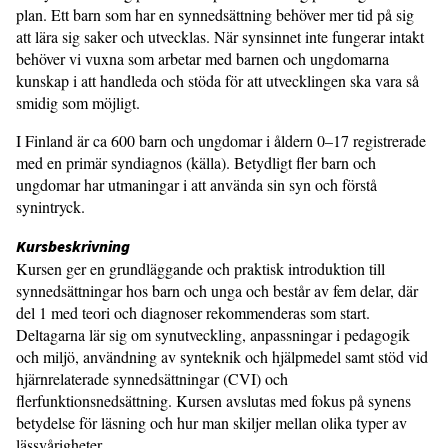
plan. Ett barn som har en synnedsättning behöver mer tid på sig
att lära sig saker och utvecklas. När synsinnet inte fungerar intakt
behöver vi vuxna som arbetar med barnen och ungdomarna
kunskap i att handleda och stöda för att utvecklingen ska vara så
smidig som möjligt.
I Finland är ca 600 barn och ungdomar i åldern 0–17 registrerade
med en primär syndiagnos (källa). Betydligt fler barn och
ungdomar har utmaningar i att använda sin syn och förstå
synintryck.
Kursbeskrivning
Kursen ger en grundläggande och praktisk introduktion till
synnedsättningar hos barn och unga och består av fem delar, där
del 1 med teori och diagnoser rekommenderas som start.
Deltagarna lär sig om synutveckling, anpassningar i pedagogik
och miljö, användning av synteknik och hjälpmedel samt stöd vid
hjärnrelaterade synnedsättningar (CVI) och
flerfunktionsnedsättning. Kursen avslutas med fokus på synens
betydelse för läsning och hur man skiljer mellan olika typer av
lässvårigheter.