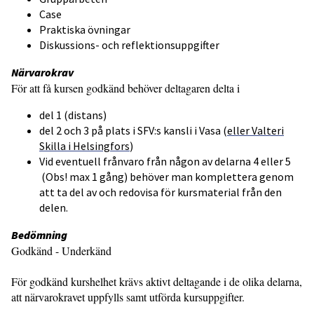
Case
Praktiska övningar
Diskussions- och reflektionsuppgifter
Närvarokrav
För att få kursen godkänd behöver deltagaren delta i
del 1 (distans)
del 2 och 3 på plats i SFV:s kansli i Vasa (
eller Valteri
Skilla i Helsingfors
)
Vid eventuell frånvaro från någon av delarna 4 eller 5
(Obs! max 1 gång) behöver man komplettera genom
att ta del av och redovisa för kursmaterial från den
delen.
Bedömning
Godkänd - Underkänd
För godkänd kurshelhet krävs aktivt deltagande i de olika delarna,
att närvarokravet uppfylls samt utförda kursuppgifter.