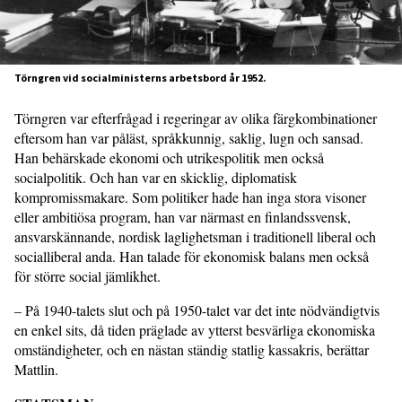
Törngren vid socialministerns arbetsbord år 1952.
Törngren var efterfrågad i regeringar av olika färgkombinationer
eftersom han var påläst, språkkunnig, saklig, lugn och sansad.
Han behärskade ekonomi och utrikespolitik men också
socialpolitik. Och han var en skicklig, diplomatisk
kompromissmakare. Som politiker hade han inga stora visoner
eller ambitiösa program, han var närmast en finlandssvensk,
ansvarskännande, nordisk laglighetsman i traditionell liberal och
socialliberal anda. Han talade för ekonomisk balans men också
för större social jämlikhet.
– På 1940-talets slut och på 1950-talet var det inte nödvändigtvis
en enkel sits, då tiden präglade av ytterst besvärliga ekonomiska
omständigheter, och en nästan ständig statlig kassakris, berättar
Mattlin.