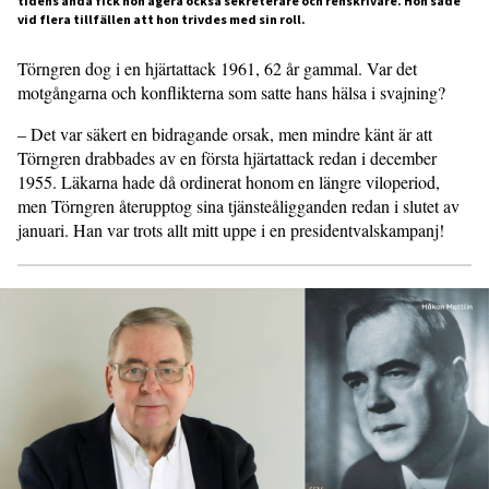
tidens anda fick hon agera också sekreterare och renskrivare. Hon sade
vid flera tillfällen att hon trivdes med sin roll.
Törngren dog i en hjärtattack 1961, 62 år gammal. Var det
motgångarna och konflikterna som satte hans hälsa i svajning?
– Det var säkert en bidragande orsak, men mindre känt är att
Törngren drabbades av en första hjärtattack redan i december
1955. Läkarna hade då ordinerat honom en längre viloperiod,
men Törngren återupptog sina tjänsteåligganden redan i slutet av
januari. Han var trots allt mitt uppe i en presidentvalskampanj!