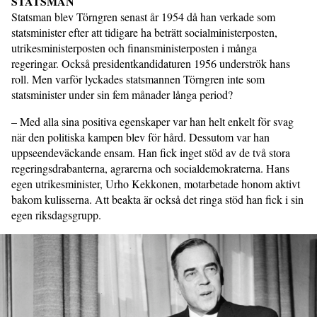
STATSMAN
Statsman blev Törngren senast år 1954 då han verkade som
statsminister efter att tidigare ha beträtt socialministerposten,
utrikesministerposten och finansministerposten i många
regeringar. Också presidentkandidaturen 1956 underströk hans
roll. Men varför lyckades statsmannen Törngren inte som
statsminister under sin fem månader långa period?
– Med alla sina positiva egenskaper var han helt enkelt för svag
när den politiska kampen blev för hård. Dessutom var han
uppseendeväckande ensam. Han fick inget stöd av de två stora
regeringsdrabanterna, agrarerna och socialdemokraterna. Hans
egen utrikesminister, Urho Kekkonen, motarbetade honom aktivt
bakom kulisserna. Att beakta är också det ringa stöd han fick i sin
egen riksdagsgrupp.