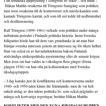
I sin tematiska djupdykning i Törngrens liv söker – och hittar –
Håkan Mattlin orsakerna till Törngrens framgång som politiker,
men även orsakerna till de kontroverser och misslyckanden som
kantade Törngrens karriär, och som till sist ledde till nedbrutenhet
och desillusionering.
Ralf Törngren (1899–1961) verkade som politiker under många
turbulenta perioder i Finlands politiska historia. Inom Svenska
folkpartiet hörde han till dem vars grundtanke är att man bäst
främjar svenska intressen genom att intressera sig för rikets helhet.
Han var också en av huvudarkitekterna bakom Finlands
nödvändiga utrikespolitiska nyorientering efter de senaste krigen.
Men även om han valdes in i riksdagen flera gånger (första
gången 1936) var han ofta på kollisionskurs med Svenska
riksdagsgruppen.
– I dag kanske just de konflikterna och kontroverserna under
1940- och 1950-talen känns lite främmande, men de var helt
enkelt utslag av den tidens politiska liv, som också präglades av
många och kortvariga regeringar, berättar Håkan Mattlin.
KONFLIKTER MED DEN EGNA RIKSDAGSGRUPPEN