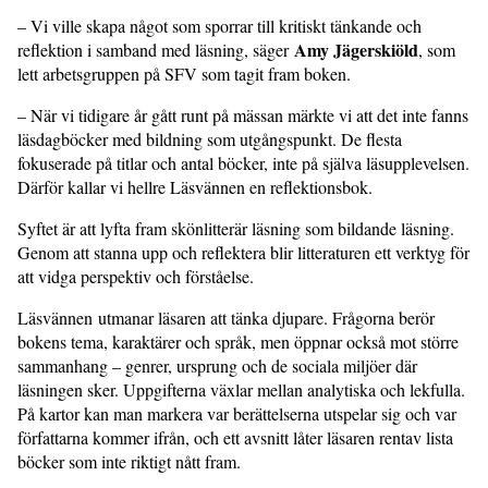
– Vi ville skapa något som sporrar till kritiskt tänkande och
Amy Jägerskiöld
reflektion i samband med läsning, säger
, som
lett arbetsgruppen på SFV som tagit fram boken.
– När vi tidigare år gått runt på mässan märkte vi att det inte fanns
läsdagböcker med bildning som utgångspunkt. De flesta
fokuserade på titlar och antal böcker, inte på själva läsupplevelsen.
Därför kallar vi hellre Läsvännen en reflektionsbok.
Syftet är att lyfta fram skönlitterär läsning som bildande läsning.
Genom att stanna upp och reflektera blir litteraturen ett verktyg för
att vidga perspektiv och förståelse.
Läsvännen utmanar läsaren att tänka djupare. Frågorna berör
bokens tema, karaktärer och språk, men öppnar också mot större
sammanhang – genrer, ursprung och de sociala miljöer där
läsningen sker. Uppgifterna växlar mellan analytiska och lekfulla.
På kartor kan man markera var berättelserna utspelar sig och var
författarna kommer ifrån, och ett avsnitt låter läsaren rentav lista
böcker som inte riktigt nått fram.