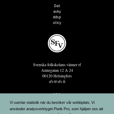
Dat
asky
ddsp
olicy
Svenska folkskolans vänner rf
Annegatan 12 A 24
00120 Helsingfors
sfv@sfv.fi
GRO
FÖRENINGSRESURSEN
Vi samlar statistik när du besöker vår webbplats. Vi
använder analysverktyget Piwik Pro, som hjälper oss att
MINNESRUNOR.FI