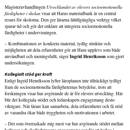
Magisteravhandlingen
Utvecklandet av elevers socioemotionella
färdigheter i skolan
visar att Harus materialbank är en central
resurs för skolorna. Den ger lärarna lättillgängliga verktyg vilket
sparar tid och gör det enklare att integrera socioemotionella
färdigheter i undervisningen.
– Kombinationen av konkreta material, tydlig struktur och
möjligheten att dela erfarenheter gör att Haru upplevs som både
Ingrid Henriksson
användbart och meningsfullt, säger
som gjort
undersökningen.
Kollegialt stöd ger kraft
Enligt Ingrid Henriksson lyfter läroplanen inte tillräckligt tydligt
fram de socioemotionella färdigheternas betydelse, trots att
forskningen visar hur avgörande de är för elevers utveckling. Här
blir det kollegiala stödet och ledarskapets engagemang desto
viktigare. När lärare kan samarbeta, dela erfarenheter och få stöd
av varandra ökar både tryggheten och motivationen i arbetet.
– Det som överraskade mig mest var hur avgörande stödet mellan
kollegor och skolledningens engagemang var för att lyckas i