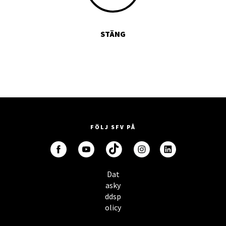
STÄNG
FÖLJ SFV PÅ
Dat
asky
ddsp
olicy