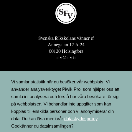
Svenska folkskolans vänner rf
Annegatan 12 A 24
00120 Helsingfors
sfv@sfv.fi
GRO
FÖRENINGSRESURSEN
Vi samlar statistik när du besöker vår webbplats. Vi
använder analysverktyget Piwik Pro, som hjälper oss att
MINNESRUNOR.FI
samla in, analysera och förstå hur våra besökare rör sig
UPPSLAGSVERKET FINLAND
på webbplatsen. Vi behandlar inte uppgifter som kan
LÄGENHETER
kopplas till enskilda personer och vi anonymiserar din
FAKTURERING
data. Du kan läsa mer i vår
dataskyddspolicy
.
Godkänner du datainsamlingen?