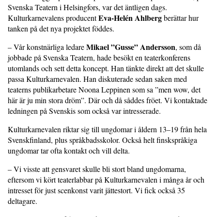
Svenska Teatern i Helsingfors, var det äntligen dags.
Eva-Helén Ahlberg
Kulturkarnevalens producent
berättar hur
tanken på det nya projektet föddes.
Mikael ”Gusse” Andersson
– Vår konstnärliga ledare
, som då
jobbade på Svenska Teatern, hade besökt en teaterkonferens
utomlands och sett detta koncept. Han tänkte direkt att det skulle
passa Kulturkarnevalen. Han diskuterade sedan saken med
teaterns publikarbetare Noona Leppinen som sa ”men wow, det
här är ju min stora dröm”. Där och då såddes fröet. Vi kontaktade
ledningen på Svenskis som också var intresserade.
Kulturkarnevalen riktar sig till ungdomar i åldern 13–19 från hela
Svenskfinland, plus språkbadsskolor. Också helt finskspråkiga
ungdomar tar ofta kontakt och vill delta.
– Vi visste att gensvaret skulle bli stort bland ungdomarna,
eftersom vi kört teaterlabbar på Kulturkarnevalen i många år och
intresset för just scenkonst varit jättestort. Vi fick också 35
deltagare.