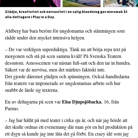
Glädje, kreativitet och nervositet i en salig blandning gav mersmak åt
alla deltagare i Play in a Day.
Ahlberg har bara beröm för ungdomarna och stämningen som
rådde under den mycket intensiva helgen.
– De var verkligen superduktiga. Tänk nu att börja repa text på
morgonen och stå på scen samma kväll! På Svenska Teatern
dessutom. Amosscenen var nästan full-satt och den tar in hundra.
Säkert var de nervösa, men det märktes faktiskt inte.
Det gjorde däremot glädjen och spänningen. Också handledarna
från teatern var imponerade av ungdomarnas arbete och hur
snabbt de lärde sig texterna.
Elsa Djupsjöbacka
En av deltagarna på scen var
, 16, från
Purmo.
– Jag har hållit på med teater i cirka sju år, och när jag hörde att
det skulle ordnas ett evenemang där man gör en hel produktion på
ett dygn så kunde jag inte låta det gå förbi. En crazy idé som jag