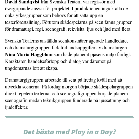
David Sandqvist
från Svenska Teatern var regissör med
övergripande ansvar för projektet. I produktionen ingick alla de
olika yrkesgrupper som behövs för att sätta upp en
teaterföreställning. Förutom skådespelarna på scen fanns grupper
för dramaturgi, regi, scenografi, rekvisita, ljus och ljud med flera.
Svenska Teaterns anställda scenkonstnärer agerade handledare,
och dramaturgigruppen fick förhandsuppgifter av dramaturgen
Nina Maria Häggblom
som hade planerat pjäsens miljö färdigt.
Karaktärer, händelseförlopp och dialog var däremot på
ungdomarnas lott att skapa.
Dramaturgigruppen arbetade till sent på fredag kväll med att
utveckla scenerna. På lördag morgon började skådespelargruppen
direkt repetera texterna, och scenografigruppen började planera
scenografin medan teknikgruppen funderade på ljussättning och
ljudeffekter.
Det bästa med Play in a Day?