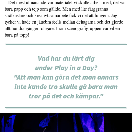
– Det mest utmanande var materialet vi skulle arbeta med; det var
bara papp och tejp som gällde. Men med lite färggranna
strålkastare och kreativt samarbete fick vi det att fungera. Jag
tycker vi hade en jättebra feelis mellan deltagarna och det gjorde
allt hundra gånger roligare. Inom scenografigruppen var viben
bara på topp!
Vad har du lärt dig
under Play in a Day?
"Att man kan göra det man annars
inte kunde tro skulle gå bara man
tror på det och kämpar."