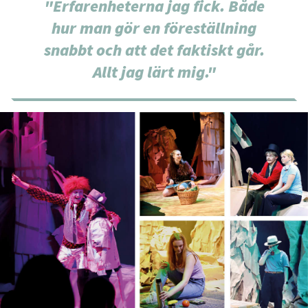
"Erfarenheterna jag fick. Både
hur man gör en föreställning
snabbt och att det faktiskt går.
Allt jag lärt mig."