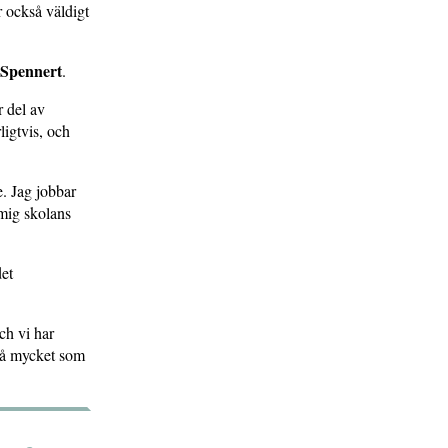
er också väldigt
 Spennert
.
r del av
igtvis, och
e. Jag jobbar
mig skolans
det
ch vi har
 så mycket som