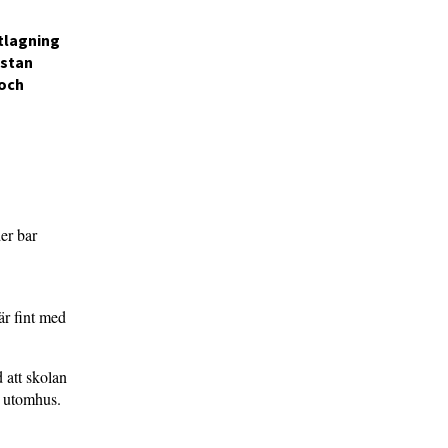
atlagning
ästan
 och
er bar
 är fint med
 att skolan
n utomhus.