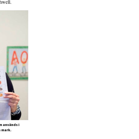
thwell.
m används i
h mark.