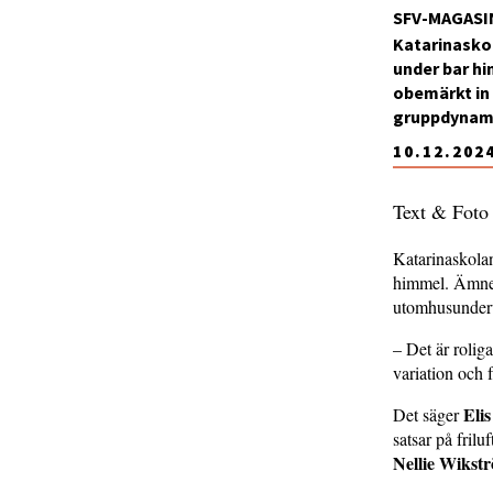
SFV-MAGASI
Katarinaskol
under bar h
obemärkt in
gruppdynam
10.12.202
Text & Foto
Katarinaskolan
himmel. Ämnen
utomhusunderv
– Det är roliga
variation och f
Eli
Det säger
satsar på fril
Nellie Wikst