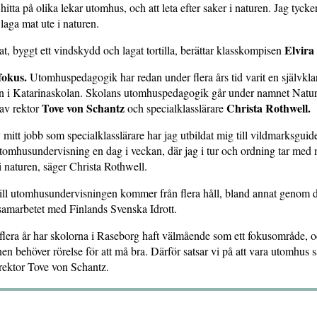
t hitta på olika lekar utomhus, och att leta efter saker i naturen. Jag tyck
laga mat ute i naturen.
Elvira
t, byggt ett vindskydd och lagat tortilla, berättar klasskompisen
fokus.
Utomhuspedagogik har redan under flera års tid varit en självkla
n i Katarinaskolan. Skolans utomhuspedagogik går under namnet Naturl
Tove von Schantz
Christa Rothwell.
 av rektor
och specialklasslärare
 mitt jobb som specialklasslärare har jag utbildat mig till vildmarksguid
omhusundervisning en dag i veckan, där jag i tur och ordning tar med 
 i naturen, säger Christa Rothwell.
till utomhusundervisningen kommer från flera håll, bland annat genom 
samarbetet med Finlands Svenska Idrott.
flera år har skolorna i Raseborg haft välmående som ett fokusområde, o
arnen behöver rörelse för att må bra. Därför satsar vi på att vara utomhus
 rektor Tove von Schantz.