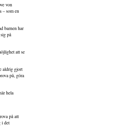
ove von
la – som en
vad barnen har
 sig på
jlighet att se
 aldrig gjort
prova på, göra
när hela
rova på att
 i det