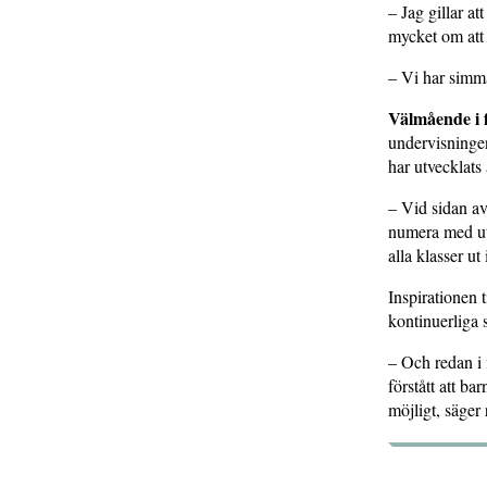
– Jag gillar at
mycket om att 
– Vi har simma
Välmående i 
undervisninge
har utvecklats
– Vid sidan av
numera med ut
alla klasser ut
Inspirationen 
kontinuerliga 
– Och redan i 
förstått att b
möjligt, säger