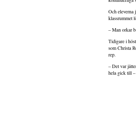
Och eleverna j
klassrummet lö
– Man orkar bä
Tidigare i hös
som Christa Ro
rep.
– Det var jätte
hela gick till 