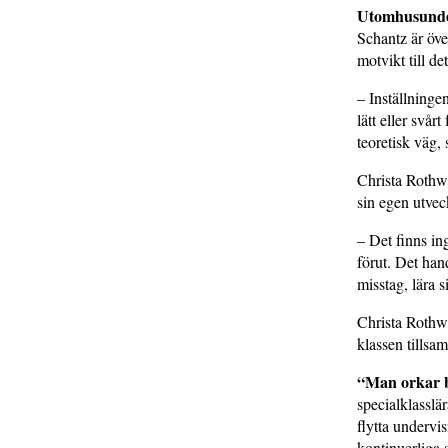
Utomhusunder
Schantz är öve
motvikt till de
– Inställninge
lätt eller svår
teoretisk väg,
Christa Rothwe
sin egen utvec
– Det finns in
förut. Det han
misstag, lära s
Christa Rothwe
klassen tillsa
“Man orkar bä
specialklasslä
flytta undervi
kontinuerliga 