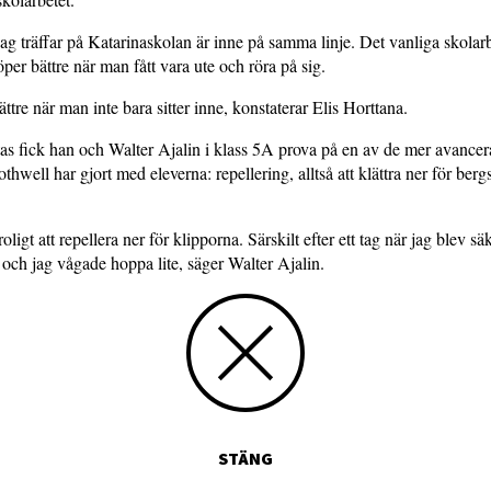
ag träffar på Katarinaskolan är inne på samma linje. Det vanliga skolarb
per bättre när man fått vara ute och röra på sig.
ttre när man inte bara sitter inne, konstaterar Elis Horttana.
tas fick han och Walter Ajalin i klass 5A prova på en av de mer avancera
thwell har gjort med eleverna: repellering, alltså att klättra ner för ber
roligt att repellera ner för klipporna. Särskilt efter ett tag när jag blev sä
– och jag vågade hoppa lite, säger Walter Ajalin.
STÄNG