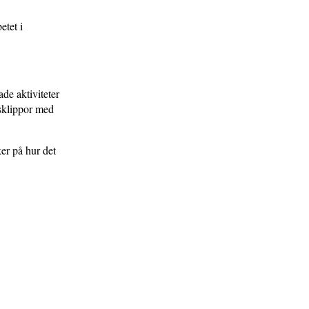
etet i
de aktiviteter
gsklippor med
ker på hur det