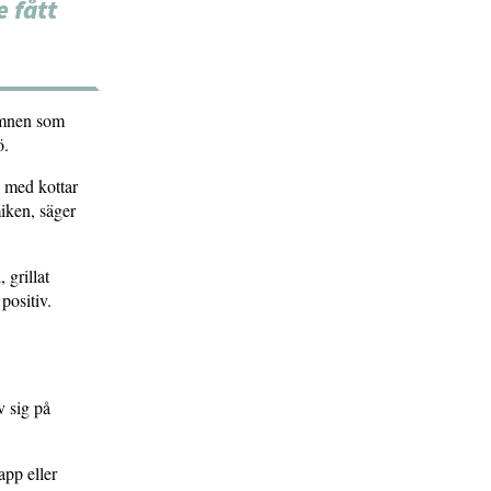
 fått
ämnen som
ö.
i med kottar
miken, säger
 grillat
positiv.
v sig på
app eller