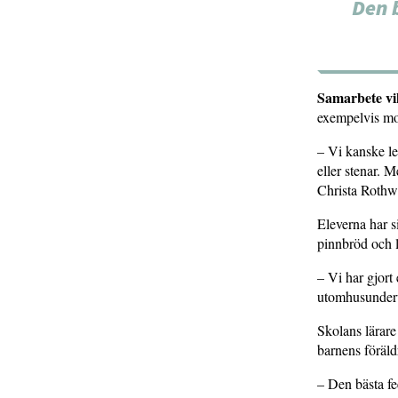
Den 
Samarbete vik
exempelvis mod
– Vi kanske le
eller stenar. 
Christa Rothwe
Eleverna har si
pinnbröd och l
– Vi har gjort
utomhusunderv
Skolans lärare 
barnens föräld
– Den bästa fee