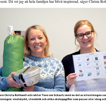
ent. Då vet jag att hela familjen har blivit inspirerad, säger Christa Ro
are Christa Rothwell och rektor Tove von Schantz med en del av utrustningen so
ningen: vindskydd, stormkök och olika skoluppgifter som passar ute i skog oc