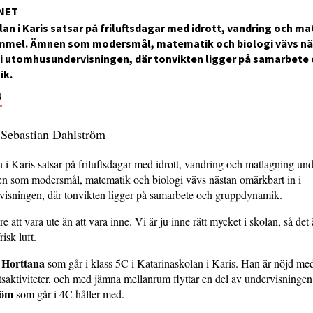
NET
an i Karis satsar på friluftsdagar med idrott, vandring och m
immel. Ämnen som modersmål, matematik och biologi vävs n
 i utomhusundervisningen, där tonvikten ligger på samarbete
ik.
4
 Sebastian Dahlström
 i Karis satsar på friluftsdagar med idrott, vandring och matlagning und
 som modersmål, matematik och biologi vävs nästan omärkbart in i
isningen, där tonvikten ligger på samarbete och gruppdynamik.
re att vara ute än att vara inne. Vi är ju inne rätt mycket i skolan, så det
risk luft.
s Horttana
som går i klass 5C i Katarinaskolan i Karis. Han är nöjd med
uftsaktiviteter, och med jämna mellanrum flyttar en del av undervisninge
röm
som går i 4C håller med.