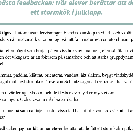
bästa feedbacken: När elever berättar att de
ett stormkök i julklapp.
tigast.
I utomhusundervisningen blandas kunskap med lek, och skol
ersmål, matematik eller biologi går att få in naturligt i en utomhusmilj
tar efter något som börjar på en viss bokstav i naturen, eller så räknar v
Men det viktigaste är att fokusera på samarbete och att stärka gruppdyna
ll.
mmat, paddlat, klättrat, orienterat, vandrat, åkt slalom, byggt vindskydd,
agat mat med stormkök. Tove von Schantz säger att responsen har varit 
 en utvärdering i skolan, och de flesta elever tycker mycket om
isningen. Och eleverna mår bra av det här.
är inne på samma linje – och i vissa fall har friluftsivern också smittat a
rar.
dbacken jag har fått är när elever berättar att de fått ett stormkök i julkl