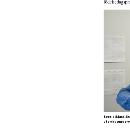
födelsedagspres
Specialklasslär
utomhusundervis