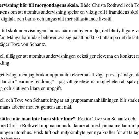
visning hör till morgondagens skola.
Både Christa Rothwell och T
r-ens om att utomhusundervisning spelar en viktig roll i framtidens sko
t digitala och barns och ungas allt mer stillasittande livsstil.
n till skolundervisningen ändras när man byter miljö, det blir tydligare 
t för. Många barn idag behöver öva sig på att praktiskt tillämpa det de lärt
 säger Tove von Schantz.
ll tillägger att utomhusundervisningen också ger eleverna en konkret mö
kling.
get tvång, men jag brukar uppmuntra eleverna att våga prova på något de
dlar om “learning by doing” – jag vill ge eleverna möjligheten att själv 
ig och slutligen klara en uppgift.
ll och Tove von Schantz intygar att gruppsammanhållningen blir stark 
mmans arbetar mot ett gemensamt mål.
ttre när man inte bara sitter inne”.
Rektor Tove von Schantz och
rare Christa Rothwell uppmanar andra lärare att med jämna mellanrum p
sningen utomhus. Frisk luft och miljöombyte ger nya krafter för att ta tag
skolarbetet.