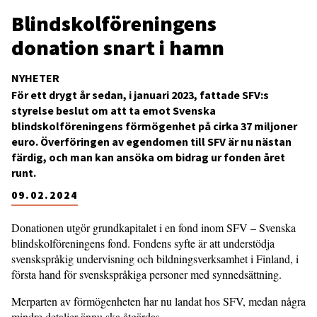
Blindskolföreningens
donation snart i hamn
NYHETER
För ett drygt år sedan, i januari 2023, fattade SFV:s
styrelse beslut om att ta emot Svenska
blindskolföreningens förmögenhet på cirka 37 miljoner
euro. Överföringen av egendomen till SFV är nu nästan
färdig, och man kan ansöka om bidrag ur fonden året
runt.
09.02.2024
Donationen utgör grundkapitalet i en fond inom SFV – Svenska
blindskolföreningens fond. Fondens syfte är att understödja
svenskspråkig undervisning och bildningsverksamhet i Finland, i
första hand för svenskspråkiga personer med synnedsättning.
Merparten av förmögenheten har nu landat hos SFV, medan några
mindre detaljer ännu ska åtgärdas.