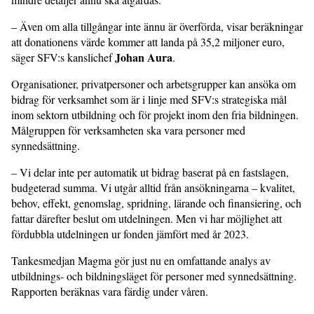
– Även om alla tillgångar inte ännu är överförda, visar beräkningar
att donationens värde kommer att landa på 35,2 miljoner euro,
Johan Aura
säger SFV:s kanslichef
.
Organisationer, privatpersoner och arbetsgrupper kan ansöka om
bidrag för verksamhet som är i linje med SFV:s strategiska mål
inom sektorn utbildning och för projekt inom den fria bildningen.
Målgruppen för verksamheten ska vara personer med
synnedsättning.
– Vi delar inte per automatik ut bidrag baserat på en fastslagen,
budgeterad summa. Vi utgår alltid från ansökningarna – kvalitet,
behov, effekt, genomslag, spridning, lärande och finansiering, och
fattar därefter beslut om utdelningen. Men vi har möjlighet att
fördubbla utdelningen ur fonden jämfört med år 2023.
Tankesmedjan Magma gör just nu en omfattande analys av
utbildnings- och bildningsläget för personer med synnedsättning.
Rapporten beräknas vara färdig under våren.