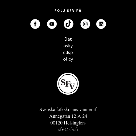
FÖLJ SFV PÅ
Dat
asky
ddsp
olicy
Svenska folkskolans vänner rf
Annegatan 12 A 24
00120 Helsingfors
sfv@sfv.fi