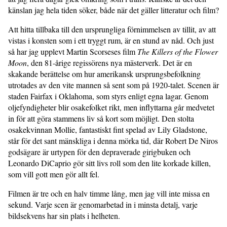
känslan jag hela tiden söker, både när det gäller litteratur och film?
Att hitta tillbaka till den ursprungliga förnimmelsen av tillit, av att
vistas i konsten som i ett tryggt rum, är en stund av nåd. Och just
så har jag upplevt Martin Scorseses film
The Killers of the Flower
Moon
, den 81-årige regissörens nya mästerverk. Det är en
skakande berättelse om hur amerikansk ursprungsbefolkning
utrotades av den vite mannen så sent som på 1920-talet. Scenen är
staden Fairfax i Oklahoma, som styrs enligt egna lagar. Genom
oljefyndigheter blir osakefolket rikt, men inflyttarna går medvetet
in för att göra stammens liv så kort som möjligt. Den stolta
osakekvinnan Mollie, fantastiskt fint spelad av Lily Gladstone,
står för det sant mänskliga i denna mörka tid, där Robert De Niros
godsägare är urtypen för den depraverade girigbuken och
Leonardo DiCaprio gör sitt livs roll som den lite korkade killen,
som vill gott men gör allt fel.
Filmen är tre och en halv timme lång, men jag vill inte missa en
sekund. Varje scen är genomarbetad in i minsta detalj, varje
bildsekvens har sin plats i helheten.