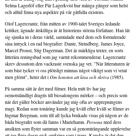
Selma Lagerlöf eller Pär Lagerkvist hur många gånger som helst
och alltid finna nya aspekter på vår gåtfulla existens.
Olof Lagercrantz, från mitten av 1900-talet Sveriges ledande
kritiker, ägnade åtskilliga år åt historiens största författare. Han lät
sig sjunka in i deras värld, samtalade med dem och formulerade
sina intryck i en rad biografier: Dante, Strindberg, James Joyce,
Marcel Proust, Stig Dagerman. Det är märkliga texter, en sorts
litterära renings­bad som jag varmt rekommenderar. Lagercrantz
skrev dessutom den vackraste svenska jag vet. ”När litteraturen är
som bäst tycker vi oss plötsligt minnas något viktigt som vi vetat
men glömt”, heter det i
Om konsten att läsa och skriva
(1985).
På samma sätt är det med filmer. Hela mitt liv har jag
oemotståndligt dragits till biosalongens mörker – och precis som
när det gäller böcker använder jag mig ofta av upprepningens
magi. Redan som tonåring kunde jag kväll efter kväll se filmer av
Ingmar Bergman, som till all lycka brukade visas på någon av de
båda biografer som då fanns i Mariehamn.
Persona
med dess
ansikten som flyter samman var en så genomträngande upplevelse
att jag flera dagar gick omkring som i trans. Kanske är det den