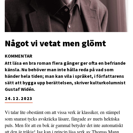
Något vi vetat men glömt
KOMMENTAR
Att läsa en bra roman flera gånger ger ofta en befriande
känsla. Nu behöver man inte hålla reda på vad som
händer hela tiden; man kan vila i språket, i författarens
sätt att bygga upp berättelsen, skriver kulturkolumnist
Gustaf Widén.
24.12.2023
Vi talar lite obestämt om att vissa verk är klassiker, en stämpel
som snarast tycks avskräcka läsare, fångade av nuets hektiska
puls. Men för att en bok är gammal betyder det inte automatiskt
att den är tråkig! Jag kan i princip läsa verk av Thomas Mann,