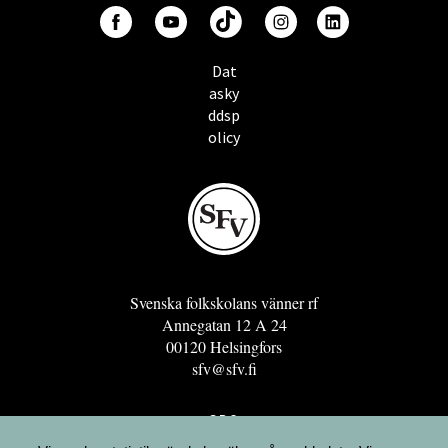
Dat
asky
ddsp
olicy
Svenska folkskolans vänner rf
Annegatan 12 A 24
00120 Helsingfors
sfv@sfv.fi
GRO
FÖRENINGSRESURSEN