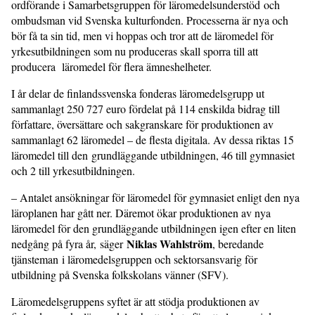
ordförande i Samarbetsgruppen för läromedelsunderstöd och
ombudsman vid Svenska kulturfonden. Processerna är nya och
bör få ta sin tid, men vi hoppas och tror att de läromedel för
yrkesutbildningen som nu produceras skall sporra till att
producera läromedel för flera ämneshelheter.
I år delar de finlandssvenska fonderas läromedelsgrupp ut
sammanlagt 250 727 euro fördelat på 114 enskilda bidrag till
författare, översättare och sakgranskare för produktionen av
sammanlagt 62 läromedel – de flesta digitala. Av dessa riktas 15
läromedel till den grundläggande utbildningen, 46 till gymnasiet
och 2 till yrkesutbildningen.
– Antalet ansökningar för läromedel för gymnasiet enligt den nya
läroplanen har gått ner. Däremot ökar produktionen av nya
läromedel för den grundläggande utbildningen igen efter en liten
Niklas Wahlström
nedgång på fyra år, säger
, beredande
tjänsteman i läromedelsgruppen och sektorsansvarig för
utbildning på Svenska folkskolans vänner (SFV).
Läromedelsgruppens syftet är att stödja produktionen av