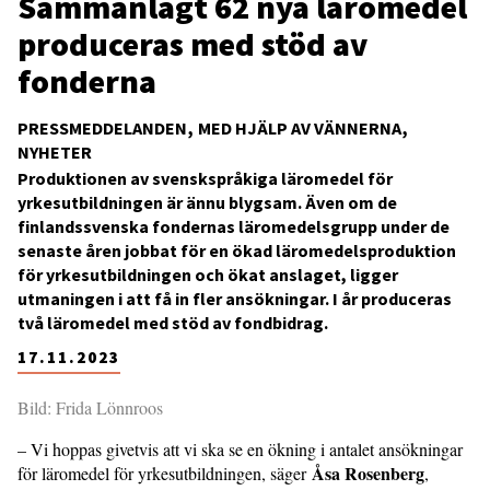
Sammanlagt 62 nya läromedel
produceras med stöd av
fonderna
PRESSMEDDELANDEN
MED HJÄLP AV VÄNNERNA
NYHETER
Produktionen av svenskspråkiga läromedel för
yrkesutbildningen är ännu blygsam. Även om de
finlandssvenska fondernas läromedelsgrupp under de
senaste åren jobbat för en ökad läromedelsproduktion
för yrkesutbildningen och ökat anslaget, ligger
utmaningen i att få in fler ansökningar. I år produceras
två läromedel med stöd av fondbidrag.
17.11.2023
Bild: Frida Lönnroos
– Vi hoppas givetvis att vi ska se en ökning i antalet ansökningar
Åsa Rosenberg
för läromedel för yrkesutbildningen, säger
,