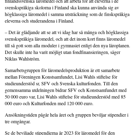
finlandssvenska läromedel och att arbeta för att eleverna i de
svenskspråkiga skolorna i Finland ska kunna använda sig av
högklassiga läromedel i samma utsträckning som de finskspråkiga
eleverna och studerandena i Finland.
– Det är glädjande att se att vi idag har så många och högklassiga
svenskspråkiga läromedel, och att det inom kort finns läromedel
till så gott som alla moduler i gymnasiet enligt den nya läroplanen.
Det skulle inte ha varit möjligt utan fondfinansieringen, säger
Niklas Wahlström.
Samarbetsgruppen för läromedelsproduktion är ett samarbete
mellan Föreningen Konstsamfundet, Lisi Wahls stiftelse för
studieunderstöd sr, SFV och Svenska kulturfonden. Till den
gemensamma utdelningen bidrar SFV och Konstsamfundet med
50 000 euro var, Lisi Wahls stiftelse för studieunderstöd med 85
000 euro och Kulturfonden med 120 000 euro.
Ansökningstiden pågår hela året och gruppen beviljar stipendier i
tre omgångar.
Se de beviljade stipendierna år 2023 för läromedel för den