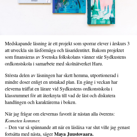
Medskapande läsning är ett projekt som sporrar elever i årskurs 3
att utveckla sin läsförmåga och läsaridentitet. Bakom projektet
som finansieras av Svenska folkskolans vänner står Sydkustens
ordkonstskola i samarbete med skolnätverket Haru.
Största delen av läsningen har skett hemma, utportionerad i
mindre doser enligt en utstakad plan. En gång i veckan har
eleverna träffat en lärare vid Sydkustens ordkonstskola i
klassrummet för att återknyta till vad de läst och diskutera
handlingen och karaktärerna i boken.
När jag frågar om elevernas favorit är nästan alla överens:
Kometen kommer.
– Den var så spännande att när en läsläxa var slut ville jag genast
Maya Juustovaara.
fortsätta med nästa, säger