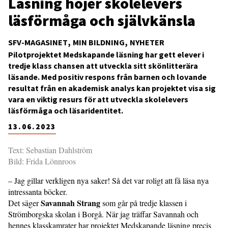
Läsning höjer skolelevers
läsförmåga och självkänsla
SFV-MAGASINET
MIN BILDNING
NYHETER
Pilotprojektet Medskapande läsning har gett elever i
tredje klass chansen att utveckla sitt skönlitterära
läsande. Med positiv respons från barnen och lovande
resultat från en akademisk analys kan projektet visa sig
vara en viktig resurs för att utveckla skolelevers
läsförmåga och läsaridentitet.
13.06.2023
Text: Sebastian Dahlström
Bild: Frida Lönnroos
– Jag gillar verkligen nya saker! Så det var roligt att få läsa nya
intressanta böcker.
Savannah Strang
Det säger
som går på tredje klassen i
Strömborgska skolan i Borgå. När jag träffar Savannah och
hennes klasskamrater har projektet Medskapande läsning precis