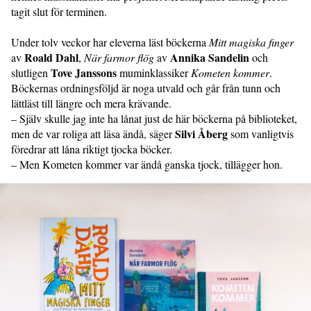
tagit slut för terminen.
Under tolv veckor har eleverna läst böckerna
Mitt magiska finger
Roald Dahl
Annika Sandelin
av
,
När farmor flög
av
och
Tove Janssons
slutligen
muminklassiker
Kometen kommer
.
Böckernas ordningsföljd är noga utvald och går från tunn och
lättläst till längre och mera krävande.
– Själv skulle jag inte ha lånat just de här böckerna på biblioteket,
Silvi Åberg
men de var roliga att läsa ändå, säger
som vanligtvis
föredrar att låna riktigt tjocka böcker.
– Men Kometen kommer var ändå ganska tjock, tillägger hon.