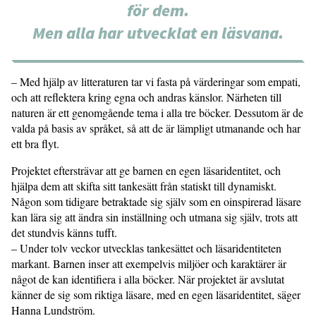
för dem.
Men alla har utvecklat en läsvana.
– Med hjälp av litteraturen tar vi fasta på värderingar som empati,
och att reflektera kring egna och andras känslor. Närheten till
naturen är ett genomgående tema i alla tre böcker. Dessutom är de
valda på basis av språket, så att de är lämpligt utmanande och har
ett bra flyt.
Projektet eftersträvar att ge barnen en egen läsaridentitet, och
hjälpa dem att skifta sitt tankesätt från statiskt till dynamiskt.
Någon som tidigare betraktade sig själv som en oinspirerad läsare
kan lära sig att ändra sin inställning och utmana sig själv, trots att
det stundvis känns tufft.
– Under tolv veckor utvecklas tankesättet och läsaridentiteten
markant. Barnen inser att exempelvis miljöer och karaktärer är
något de kan identifiera i alla böcker. När projektet är avslutat
känner de sig som riktiga läsare, med en egen läsaridentitet, säger
Hanna Lundström.