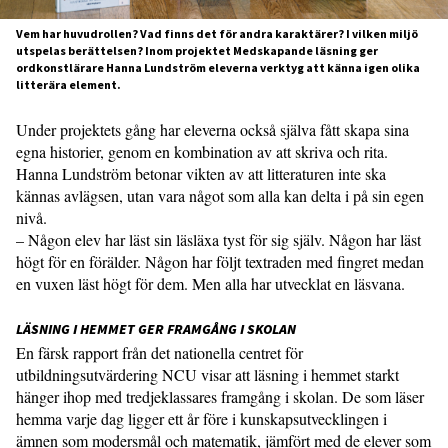
Vem har huvudrollen? Vad finns det för andra karaktärer? I vilken miljö
utspelas berättelsen? Inom projektet Medskapande läsning ger
ordkonstlärare Hanna Lundström eleverna verktyg att känna igen olika
litterära element.
Under projektets gång har eleverna också själva fått skapa sina
egna historier, genom en kombination av att skriva och rita.
Hanna Lundström betonar vikten av att litteraturen inte ska
kännas avlägsen, utan vara något som alla kan delta i på sin egen
nivå.
– Någon elev har läst sin läsläxa tyst för sig själv. Någon har läst
högt för en förälder. Någon har följt textraden med fingret medan
en vuxen läst högt för dem. Men alla har utvecklat en läsvana.
LÄSNING I HEMMET GER FRAMGÅNG I SKOLAN
En färsk rapport från det nationella centret för
utbildningsutvärdering NCU visar att läsning i hemmet starkt
hänger ihop med tredjeklassares framgång i skolan. De som läser
hemma varje dag ligger ett år före i kunskapsutvecklingen i
ämnen som modersmål och matematik, jämfört med de elever som