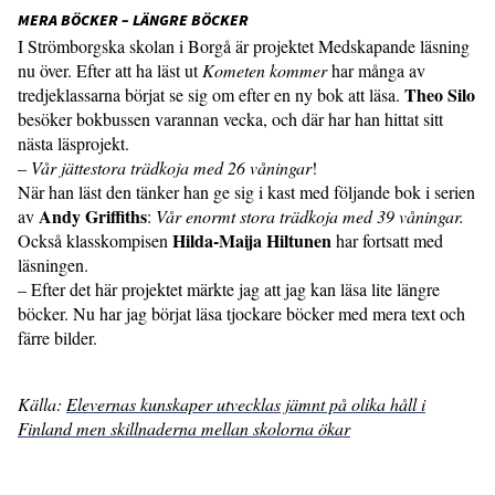
MERA BÖCKER – LÄNGRE BÖCKER
I Strömborgska skolan i Borgå är projektet Medskapande läsning
nu över. Efter att ha läst ut
Kometen kommer
har många av
Theo Silo
tredjeklassarna börjat se sig om efter en ny bok att läsa.
besöker bokbussen varannan vecka, och där har han hittat sitt
nästa läsprojekt.
–
Vår jättestora trädkoja med 26 våningar
!
När han läst den tänker han ge sig i kast med följande bok i serien
Andy Griffiths
av
:
Vår enormt stora trädkoja med 39 våningar.
Hilda-Maija Hiltunen
Också klasskompisen
har fortsatt med
läsningen.
– Efter det här projektet märkte jag att jag kan läsa lite längre
böcker. Nu har jag börjat läsa tjockare böcker med mera text och
färre bilder.
Källa:
Elevernas kunskaper utvecklas jämnt på olika håll i
Finland men skillnaderna mellan skolorna ökar