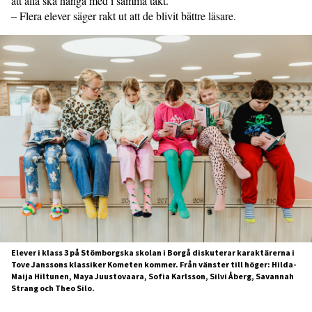
att alla ska hänga med i samma takt.
– Flera elever säger rakt ut att de blivit bättre läsare.
Elever i klass 3 på Stömborgska skolan i Borgå diskuterar karaktärerna i
Tove Janssons klassiker Kometen kommer. Från vänster till höger: Hilda-
Maija Hiltunen, Maya Juustovaara, Sofia Karlsson, Silvi Åberg, Savannah
Strang och Theo Silo.