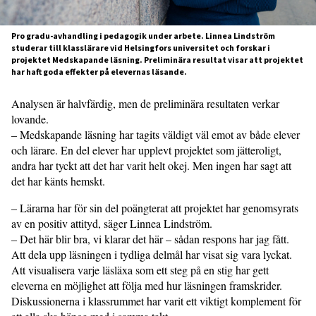
Pro gradu-avhandling i pedagogik under arbete. Linnea Lindström
studerar till klasslärare vid Helsingfors universitet och forskar i
projektet Medskapande läsning. Preliminära resultat visar att projektet
har haft goda effekter på elevernas läsande.
Analysen är halvfärdig, men de preliminära resultaten verkar
lovande.
– Medskapande läsning har tagits väldigt väl emot av både elever
och lärare. En del elever har upplevt projektet som jätteroligt,
andra har tyckt att det har varit helt okej. Men ingen har sagt att
det har känts hemskt.
– Lärarna har för sin del poängterat att projektet har genomsyrats
av en positiv attityd, säger Linnea Lindström.
– Det här blir bra, vi klarar det här – sådan respons har jag fått.
Att dela upp läsningen i tydliga delmål har visat sig vara lyckat.
Att visualisera varje läsläxa som ett steg på en stig har gett
eleverna en möjlighet att följa med hur läsningen framskrider.
Diskussionerna i klassrummet har varit ett viktigt komplement för