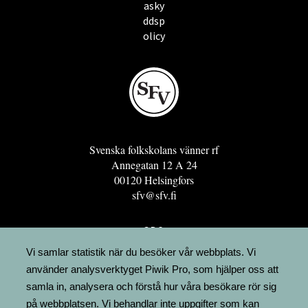
asky
ddsp
olicy
Svenska folkskolans vänner rf
Annegatan 12 A 24
00120 Helsingfors
sfv@sfv.fi
GRO
FÖRENINGSRESURSEN
Vi samlar statistik när du besöker vår webbplats. Vi
använder analysverktyget Piwik Pro, som hjälper oss att
MINNESRUNOR.FI
samla in, analysera och förstå hur våra besökare rör sig
UPPSLAGSVERKET FINLAND
på webbplatsen. Vi behandlar inte uppgifter som kan