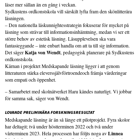
läser mer sällan än en gång i veckan.
Sydkustens ordkonstskola vill särskilt lyfta fram den skönlitterära
läsningen.
– Den nationella läskunnightesstrategin fokuserar för mycket på
läsning som strävar till informationsinhämtning, medan vi ser ett
större behov av estetisk läsning. Läsupplevelsen ska vara
fantasieggande – inte enbart handla om att ta till sig information.
Katja von Wendt
Det säger
, pedagogisk planerare på Sydkustens
ordkonstskola.
Kärnan i projektet Medskapande läsning ligger i att genom
litteraturen stärka eleverssjälvförtroendeoch främja värderingar
som empati och öppenhet.
– Samarbetet med skolnätverket Haru kändes naturligt. Vi jobbar
för samma sak, säger von Wendt.
LOVANDE PRELIMINÄRA FORSKNINGSRESULTAT
Medskapande läsning är än så länge ett pilotprojekt. Fyra skolor
har deltagit; två under höstterminen 2022 och två under
Linnea
vårterminen 2023. Hela processen har följts noga av