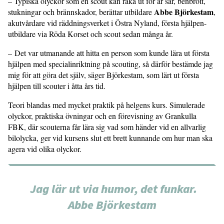
– Typiska olyckor som en scout kan råka ut för är sår, benbrott,
Abbe Björkestam
stukningar och brännskador, berättar utbildare
,
akutvårdare vid räddningsverket i Östra Nyland, första hjälpen-
utbildare via Röda Korset och scout sedan många år.
– Det var utmanande att hitta en person som kunde lära ut första
hjälpen med specialinriktning på scouting, så därför bestämde jag
mig för att göra det själv, säger Björkestam, som lärt ut första
hjälpen till scouter i åtta års tid.
Teori blandas med mycket praktik på helgens kurs. Simulerade
olyckor, praktiska övningar och en förevisning av Grankulla
FBK, där scouterna får lära sig vad som händer vid en allvarlig
bilolycka, ger vid kursens slut ett brett kunnande om hur man ska
agera vid olika olyckor.
Jag lär ut via humor, det funkar.
Abbe Björkestam