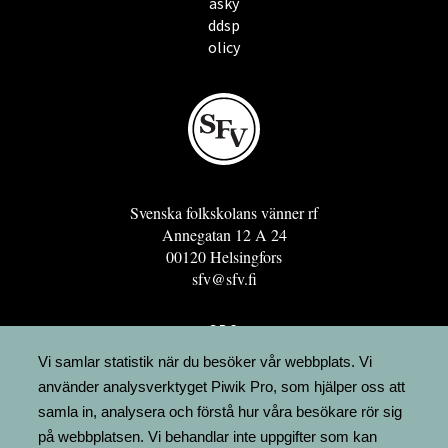
asky
ddsp
olicy
Svenska folkskolans vänner rf
Annegatan 12 A 24
00120 Helsingfors
sfv@sfv.fi
GRO
FÖRENINGSRESURSEN
Vi samlar statistik när du besöker vår webbplats. Vi
använder analysverktyget Piwik Pro, som hjälper oss att
MINNESRUNOR.FI
samla in, analysera och förstå hur våra besökare rör sig
UPPSLAGSVERKET FINLAND
på webbplatsen. Vi behandlar inte uppgifter som kan
LÄGENHETER