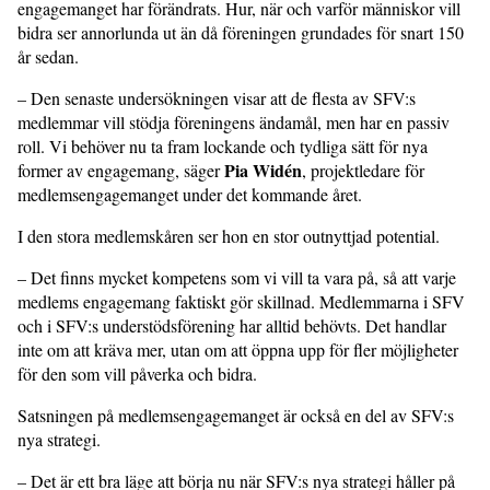
engagemanget har förändrats. Hur, när och varför människor vill
bidra ser annorlunda ut än då föreningen grundades för snart 150
år sedan.
– Den senaste undersökningen visar att de flesta av SFV:s
medlemmar vill stödja föreningens ändamål, men har en passiv
roll. Vi behöver nu ta fram lockande och tydliga sätt för nya
Pia Widén
former av engagemang, säger
, projektledare för
medlemsengagemanget under det kommande året.
I den stora medlemskåren ser hon en stor outnyttjad potential.
– Det finns mycket kompetens som vi vill ta vara på, så att varje
medlems engagemang faktiskt gör skillnad. Medlemmarna i SFV
och i SFV:s understödsförening har alltid behövts. Det handlar
inte om att kräva mer, utan om att öppna upp för fler möjligheter
för den som vill påverka och bidra.
Satsningen på medlemsengagemanget är också en del av SFV:s
nya strategi.
– Det är ett bra läge att börja nu när SFV:s nya strategi håller på