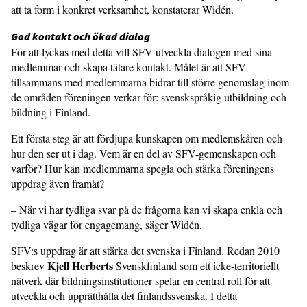
att ta form i konkret verksamhet, konstaterar Widén.
God kontakt och ökad dialog
För att lyckas med detta vill SFV utveckla dialogen med sina
medlemmar och skapa tätare kontakt. Målet är att SFV
tillsammans med medlemmarna bidrar till större genomslag inom
de områden föreningen verkar för: svenskspråkig utbildning och
bildning i Finland.
Ett första steg är att fördjupa kunskapen om medlemskåren och
hur den ser ut i dag. Vem är en del av SFV-gemenskapen och
varför? Hur kan medlemmarna spegla och stärka föreningens
uppdrag även framåt?
– När vi har tydliga svar på de frågorna kan vi skapa enkla och
tydliga vägar för engagemang, säger Widén.
SFV:s uppdrag är att stärka det svenska i Finland. Redan 2010
Kjell Herberts
beskrev
Svenskfinland som ett icke-territoriellt
nätverk där bildningsinstitutioner spelar en central roll för att
utveckla och upprätthålla det finlandssvenska. I detta