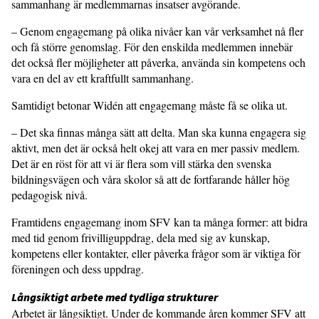
sammanhang är medlemmarnas insatser avgörande.
– Genom engagemang på olika nivåer kan vår verksamhet nå fler
och få större genomslag. För den enskilda medlemmen innebär
det också fler möjligheter att påverka, använda sin kompetens och
vara en del av ett kraftfullt sammanhang.
Samtidigt betonar Widén att engagemang måste få se olika ut.
– Det ska finnas många sätt att delta. Man ska kunna engagera sig
aktivt, men det är också helt okej att vara en mer passiv medlem.
Det är en röst för att vi är flera som vill stärka den svenska
bildningsvägen och våra skolor så att de fortfarande håller hög
pedagogisk nivå.
Framtidens engagemang inom SFV kan ta många former: att bidra
med tid genom frivilliguppdrag, dela med sig av kunskap,
kompetens eller kontakter, eller påverka frågor som är viktiga för
föreningen och dess uppdrag.
Långsiktigt arbete med tydliga strukturer
Arbetet är långsiktigt. Under de kommande åren kommer SFV att