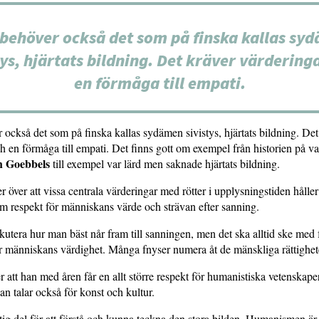
behöver också det som på finska kallas sy
tys, hjärtats bildning. Det kräver värdering
en förmåga till empati.
också det som på finska kallas sydämen sivistys, hjärtats bildning. Det
h en förmåga till empati. Det finns gott om exempel från historien på va
h Goebbels
till exempel var lärd men saknade hjärtats bildning.
 över att vissa centrala värderingar med rötter i upplysningstiden håller
m respekt för människans värde och strävan efter sanning.
utera hur man bäst når fram till sanningen, men det ska alltid ske med
r människans värdighet. Många fnyser numera åt de mänskliga rättighet
att han med åren får en allt större respekt för humanistiska vetenskape
an talar också för konst och kultur.
tig del för att förstå och kunna teckna den stora bilden. Humanismen är