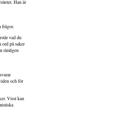
sitetet. Han är
 frågor.
örstår vad du
ta ord på saker
an rimligen
svarar
viden och för
ker. Visst kan
nistiska