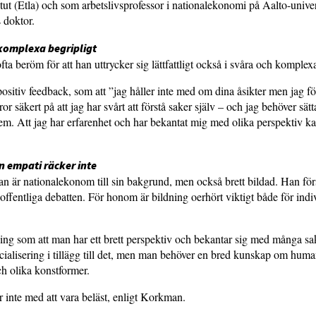
itut (Etla) och som arbetslivsprofessor i nationalekonomi på Aalto-univer
s doktor.
 komplexa begripligt
ta beröm för att han uttrycker sig lättfattligt också i svåra och komplexa
 positiv feedback, som att ”jag håller inte med om dina åsikter men jag f
or säkert på att jag har svårt att förstå saker själv – och jag behöver sät
 dem. Att jag har erfarenhet och har bekantat mig med olika perspektiv k
 empati räcker inte
 är nationalekonom till sin bakgrund, men också brett bildad. Han för
 offentliga debatten. För honom är bildning oerhört viktigt både för indi
ning som att man har ett brett perspektiv och bekantar sig med många sa
ialisering i tillägg till det, men man behöver en bred kunskap om huma
h olika konstformer.
 inte med att vara beläst, enligt Korkman.