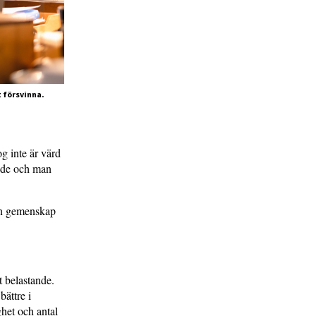
 försvinna.
og inte är värd
ande och man
 en gemenskap
t belastande.
bättre i
ghet och antal