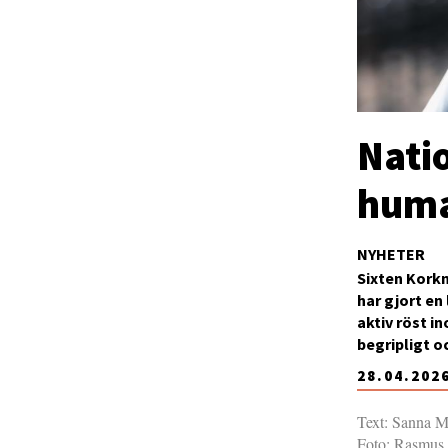
Nati
huma
NYHETER
Sixten Kork
har gjort en
aktiv röst i
begripligt o
28.04.202
Text: Sanna M
Foto: Rasmus