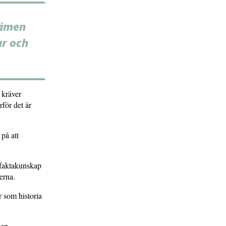
dämen
ar och
 kräver
rför det är
 på att
 faktakunskap
erna.
r som historia
 en