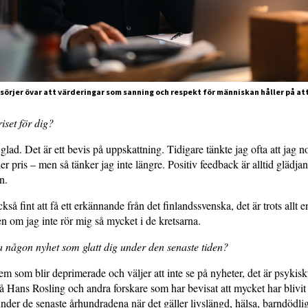
sörjer övar att värderingar som sanning och respekt för människan håller på att
iset för dig?
glad. Det är ett bevis på uppskattning. Tidigare tänkte jag ofta att jag n
ler pris – men så tänker jag inte längre. Positiv feedback är alltid glädj
n.
kså fint att få ett erkännande från det finlandssvenska, det är trots allt
ven om jag inte rör mig så mycket i de kretsarna.
någon nyhet som glatt dig under den senaste tiden?
dem som blir deprimerade och väljer att inte se på nyheter, det är psykisk
å Hans Rosling och andra forskare som har bevisat att mycket har blivit 
nder de senaste århundradena när det gäller livslängd, hälsa, barndödli