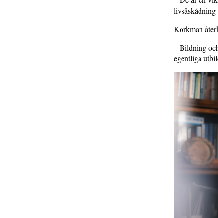
livsåskådning 
Korkman återk
– Bildning oc
egentliga utbi