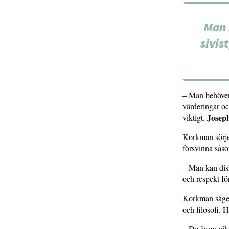
Man 
sivis
– Man behöver 
värderingar oc
Josep
viktigt.
Korkman sörjer
försvinna såso
– Man kan disk
och respekt fö
Korkman säger 
och filosofi. H
– De är en vik