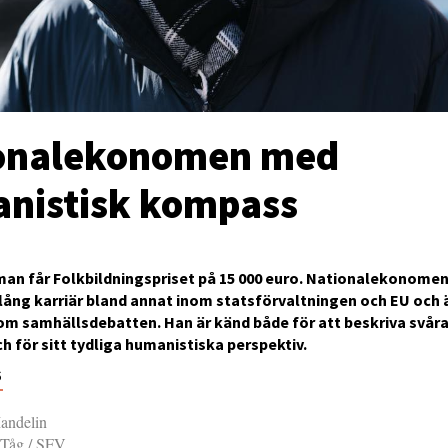
onalekonomen med
nistisk kompass
man får Folkbildningspriset på 15 000 euro. Nationalekonom
 lång karriär bland annat inom statsförvaltningen och EU och ä
nom samhällsdebatten. Han är känd både för att beskriva svår
ch för sitt tydliga humanistiska perspektiv.
6
andelin
 Tåg / SFV