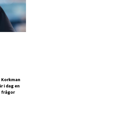
en Korkman
r i dag en
a frågor