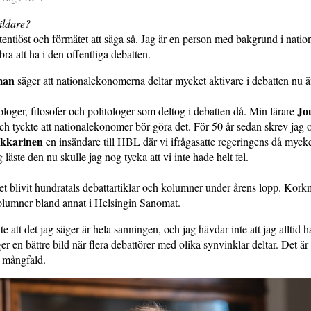
ildare?
etentiöst och förmätet att säga så. Jag är en person med bakgrund i nati
 bra att ha i den offentliga debatten.
man
säger att nationalekonomerna deltar mycket aktivare i debatten nu 
Jo
ologer, filosofer och politologer som deltog i debatten då. Min lärare
och tyckte att nationalekonomer bör göra det. För 50 år sedan skrev jag
kkarinen
en insändare till HBL där vi ifrågasatte regeringens då myck
 läste den nu skulle jag nog tycka att vi inte hade helt fel.
det blivit hundratals debattartiklar och kolumner under årens lopp. Kork
olumner bland annat i Helsingin Sanomat.
te att det jag säger är hela sanningen, och jag hävdar inte att jag alltid h
er en bättre bild när flera debattörer med olika synvinklar deltar. Det är
 mångfald.