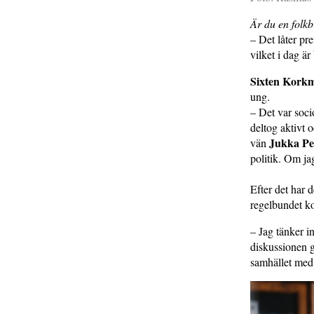
Är du en folkb
– Det låter pr
vilket i dag är
Sixten Kork
ung.
– Det var soci
deltog aktivt 
Jukka Pe
vän
politik. Om jag
Efter det har 
regelbundet k
– Jag tänker in
diskussionen g
samhället med