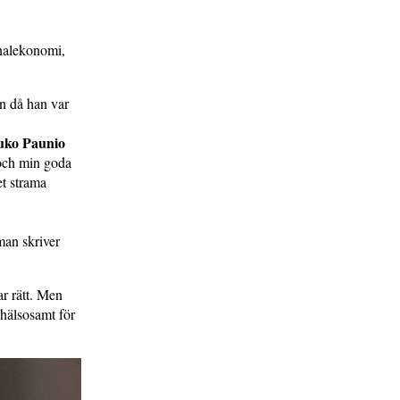
onalekonomi,
än då han var
uko Paunio
 och min goda
et strama
man skriver
ar rätt. Men
 hälsosamt för