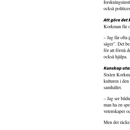
forskningsinst
också politice
Att göra det
Korkman får of
– Jag får ofta
säger”. Det ber
för att förstå
också hjälpa.
Kunskap utan
Sixten Korkman
kulturen i den
samhället.
– Jag ser bild
man ha en spec
vetenskaper oc
Men det räcker