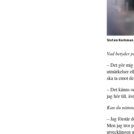
Sixten Korkman 
Vad betyder pr
– Det gör mig 
utmärkelser el
ska ta emot de
– Det känns oc
jag hör till, ä
Kan du nämna 
– Jag förstår 
Men jag tror p
utvecklingen u