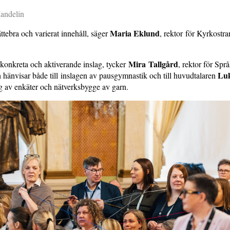
andelin
Maria Eklund
ättebra och varierat innehåll, säger
, rektor för Kyrkostra
Mira Tallgård
konkreta och aktiverande inslag, tycker
, rektor för Spr
Lu
 hänvisar både till inslagen av pausgymnastik och till huvudtalaren
g av enkäter och nätverksbygge av garn.