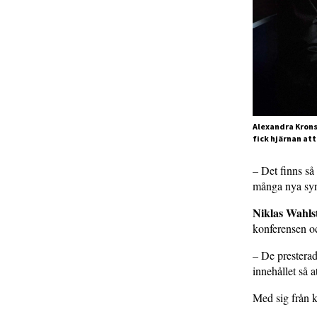
Alexandra Krons
fick hjärnan at
– Det finns så
många nya syn
Niklas Wahl
konferensen o
– De presterad
innehållet så a
Med sig från k