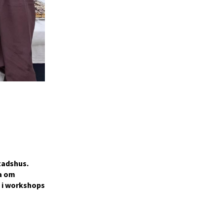
tadshus.
ra om
 i workshops