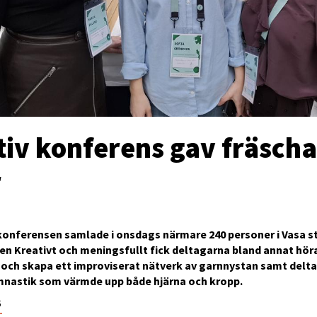
tiv konferens gav fräscha
r
konferensen samlade i onsdags närmare 240 personer i Vasa s
en Kreativt och meningsfullt fick deltagarna bland annat hö
och skapa ett improviserat nätverk av garnnystan samt delta
nastik som värmde upp både hjärna och kropp.
6