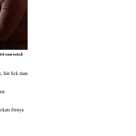
tik som också
k, här fick man
rat
yckats förnya