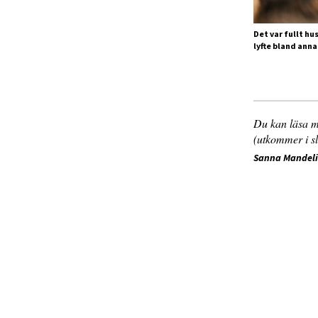
Det var fullt h
lyfte bland ann
Du kan läsa m
(utkommer i s
Sanna Mandel