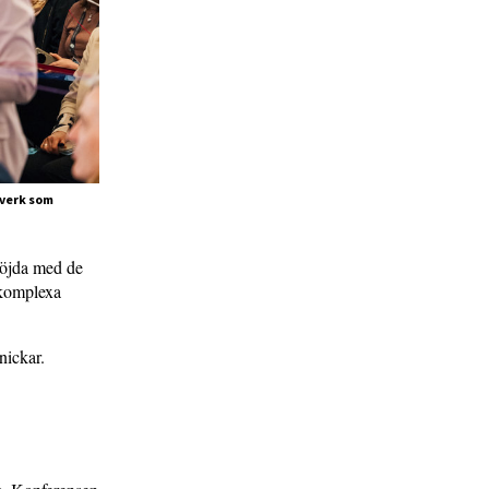
tverk som
 nöjda med de
 komplexa
nickar.