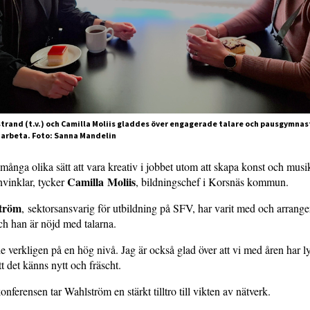
trand (t.v.) och Camilla Moliis gladdes över engagerade talare och pausgymnas
t arbeta. Foto: Sanna Mandelin
 många olika sätt att vara kreativ i jobbet utom att skapa konst och musi
Camilla Moliis
vinklar, tycker
, bildningschef i Korsnäs kommun.
ström
, sektorsansvarig för utbildning på SFV, har varit med och arrange
ch han är nöjd med talarna.
e verkligen på en hög nivå. Jag är också glad över att vi med åren har l
tt det känns nytt och fräscht.
onferensen tar Wahlström en stärkt tilltro till vikten av nätverk.