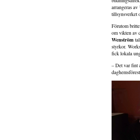
bildningsdirek
arrangeras av 
tillsynsverket
Förutom britte
om vikten av d
Wenström
tal
styrkor. Work
fick lokala u
– Det var fint
daghemsförest