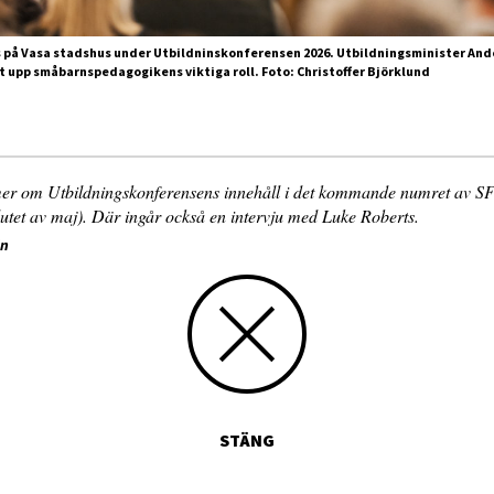
us på Vasa stadshus under Utbildninskonferensen 2026. Utbildningsminister And
at upp småbarnspedagogikens viktiga roll. Foto: Christoffer Björklund
er om Utbildningskonferensens innehåll i det kommande numret av S
lutet av maj). Där ingår också en intervju med Luke Roberts.
in
STÄNG