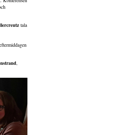
et. Konferensen
och
lercreutz
tala
 eftermiddagen
nstrand
,