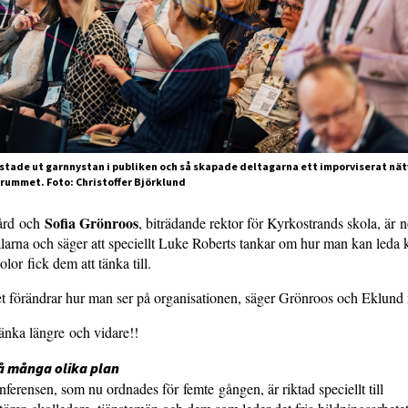
stade ut garnnystan i publiken och så skapade deltagarna ett imporviserat nä
 rummet. Foto: Christoffer Björklund
Sofia Grönroos
ård och
, biträdande rektor för Kyrkostrands skola, är
alarna och säger att speciellt Luke Roberts tankar om hur man kan leda
lor fick dem att tänka till.
t förändrar hur man ser på organisationen, säger Grönroos och Eklund 
änka längre och vidare!!
på många olika plan
ferensen, som nu ordnades för femte gången, är riktad speciellt till