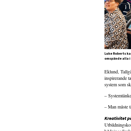
Luke Roberts ka
omspände alla i
Eklund, Tallg
inspirerande t
system som sko
– Systemtänke
– Man måste t
Kreativitet 
Utbildningskon