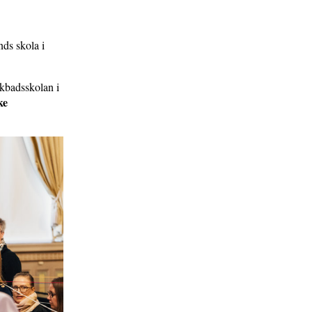
nds skola i
åkbadsskolan i
ke