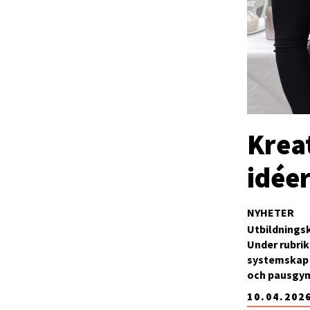
Krea
idée
NYHETER
Utbildnings
Under rubrik
systemskap 
och pausgym
10.04.202