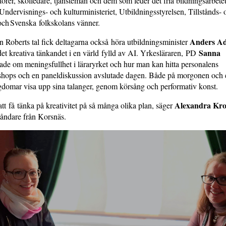
törer, skolledare, tjänstemän och dem som leder det fria bildningsarbet
Undervisnings- och kulturministeriet, Utbildningsstyrelsen, Tillstånds- 
 och Svenska folkskolans vänner.
Anders Ad
n Roberts tal fick deltagarna också höra utbildningsminister
Sanna
et kreativa tänkandet i en värld fylld av AI. Yrkesläraren, PD
ade om meningsfullhet i läraryrket och hur man kan hitta personalens
shops och en paneldiskussion avslutade dagen. Både på morgonen och
ngdomar visa upp sina talanger, genom körsång och performativ konst.
Alexandra Kro
 att få tänka på kreativitet på så många olika plan, säger
åndare från Korsnäs.