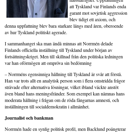
att Tyskland var Finlands enda
garant mot sovjetisk aggression
blev tidigt ett axiom, och
denna uppfattning blev bara starkare längs med åren, oberoende
av hur Tyskland politiskt agerade.
I sammanhanget ska man ändå minnas att Norrmén delade
Finlands officiella inställning till Tyskland under början av
fortsättningskriget. Men till skillnad från den politiska ledningen
var han oförmögen att ompröva sin bedömning
– Norrméns egensinniga hållning till Tyskland är svår att förstå.
Han var trots allt en analytisk person som i flera omstridda frågor
strävade efter alternativa lösningar, vilket ibland väckte anstöt
även bland hans meningsfränder. Som exempel kan nämnas hans
moderata hållning i frågan om de röda fångarnas amnesti, och
inställningen till socialdemokratin i allmänhet.
Journalist och bankman
Norrmén hade en synlig politisk profil, men Backlund poängterar