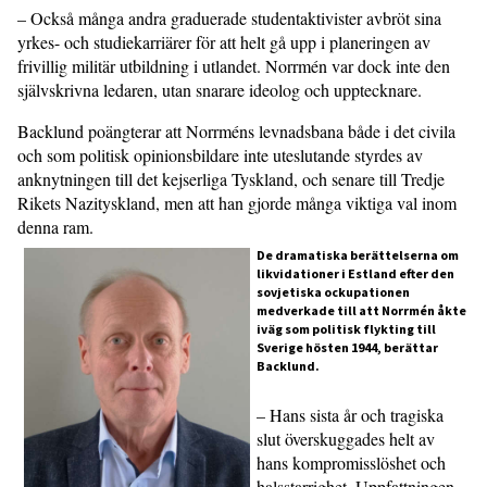
– Också många andra graduerade studentaktivister avbröt sina
yrkes- och studiekarriärer för att helt gå upp i planeringen av
frivillig militär utbildning i utlandet. Norrmén var dock inte den
självskrivna ledaren, utan snarare ideolog och upptecknare.
Backlund poängterar att Norrméns levnadsbana både i det civila
och som politisk opinionsbildare inte uteslutande styrdes av
anknytningen till det kejserliga Tyskland, och senare till Tredje
Rikets Nazityskland, men att han gjorde många viktiga val inom
denna ram.
De dramatiska berättelserna om
likvidationer i Estland efter den
sovjetiska ockupationen
medverkade till att Norrmén åkte
iväg som politisk flykting till
Sverige hösten 1944, berättar
Backlund.
– Hans sista år och tragiska
slut överskuggades helt av
hans kompromisslöshet och
halsstarrighet. Uppfattningen