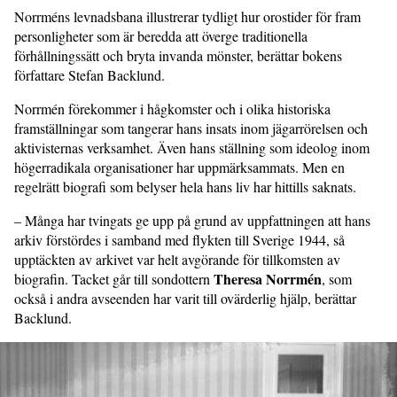
Norrméns levnadsbana illustrerar tydligt hur orostider för fram
personligheter som är beredda att överge traditionella
förhållningssätt och bryta invanda mönster, berättar bokens
författare Stefan Backlund.
Norrmén förekommer i hågkomster och i olika historiska
framställningar som tangerar hans insats inom jägarrörelsen och
aktivisternas verksamhet. Även hans ställning som ideolog inom
högerradikala organisationer har uppmärksammats. Men en
regelrätt biografi som belyser hela hans liv har hittills saknats.
– Många har tvingats ge upp på grund av uppfattningen att hans
arkiv förstördes i samband med flykten till Sverige 1944, så
upptäckten av arkivet var helt avgörande för tillkomsten av
Theresa Norrmén
biografin. Tacket går till sondottern
, som
också i andra avseenden har varit till ovärderlig hjälp, berättar
Backlund.