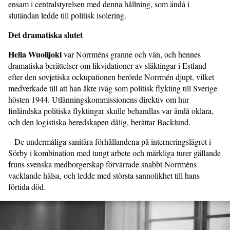
ensam i centralstyrelsen med denna hållning, som ändå i
slutändan ledde till politisk isolering.
Det dramatiska slutet
Hella Wuolijoki
var Norrméns granne och vän, och hennes
dramatiska berättelser om likvidationer av släktingar i Estland
efter den sovjetiska ockupationen berörde Norrmén djupt, vilket
medverkade till att han åkte iväg som politisk flykting till Sverige
hösten 1944. Utlänningskommissionens direktiv om hur
finländska politiska flyktingar skulle behandlas var ändå oklara,
och den logistiska beredskapen dålig, berättar Backlund.
– De undermåliga sanitära förhållandena på interneringslägret i
Sörby i kombination med tungt arbete och märkliga turer gällande
fruns svenska medborgerskap förvärrade snabbt Norrméns
vacklande hälsa, och ledde med största sannolikhet till hans
förtida död.