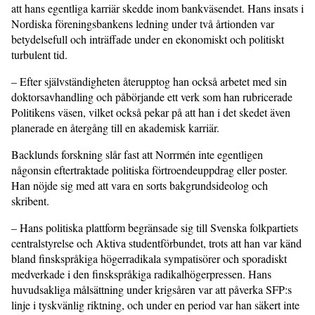
att hans egentliga karriär skedde inom bankväsendet. Hans insats i
Nordiska föreningsbankens ledning under två årtionden var
betydelsefull och inträffade under en ekonomiskt och politiskt
turbulent tid.
– Efter självständigheten återupptog han också arbetet med sin
doktorsavhandling och påbörjande ett verk som han rubricerade
Politikens väsen, vilket också pekar på att han i det skedet även
planerade en återgång till en akademisk karriär.
Backlunds forskning slår fast att Norrmén inte egentligen
någonsin eftertraktade politiska förtroendeuppdrag eller poster.
Han nöjde sig med att vara en sorts bakgrundsideolog och
skribent.
– Hans politiska plattform begränsade sig till Svenska folkpartiets
centralstyrelse och Aktiva studentförbundet, trots att han var känd
bland finskspråkiga högerradikala sympatisörer och sporadiskt
medverkade i den finskspråkiga radikalhögerpressen. Hans
huvudsakliga målsättning under krigsåren var att påverka SFP:s
linje i tyskvänlig riktning, och under en period var han säkert inte