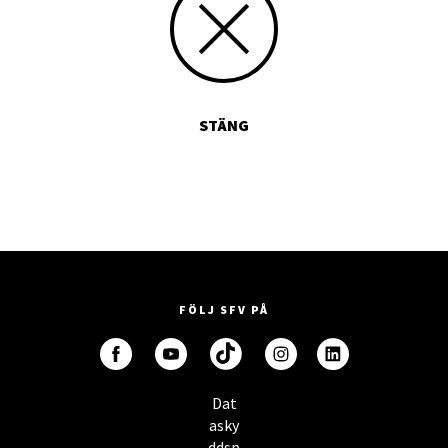
STÄNG
FÖLJ SFV PÅ
Dat
asky
ddsp