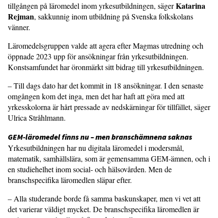
Katarina
tillgången på läromedel inom yrkesutbildningen, säger
Rejman
, sakkunnig inom utbildning på Svenska folkskolans
vänner.
Läromedelsgruppen valde att agera efter Magmas utredning och
öppnade 2023 upp för ansökningar från yrkesutbildningen.
Konstsamfundet har öronmärkt sitt bidrag till yrkesutbildningen.
­­– Till dags dato har det kommi­t in 18 ansökningar. I den senaste
omgången kom det inga, men det har haft att göra med att
yrkesskolorna är hårt pressade av nedskärningar för tillfället, säger
Ulrica Stråhlmann.
GEM-läromedel finns nu – men branschämnena saknas
Yrkesutbildningen har nu digitala läromedel i modersmål,
matematik, samhällslära, som är gemensamma GEM-ämnen, och i
en studiehelhet inom social- och hälsovården. Men de
branschspecifika läromedlen släpar efter.
– Alla studerande borde få samma baskunskaper, men vi vet att
det varierar väldigt mycket. De branschspecifika läromedlen är