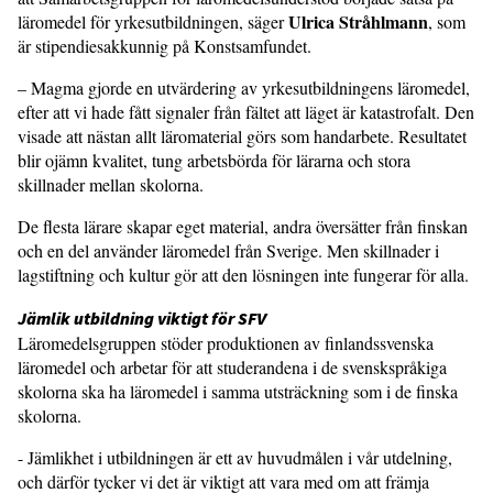
Ulrica Stråhlmann
läromedel för yrkesutbildningen, säger
, som
är stipendiesakkunnig på Konstsamfundet.
– Magma gjorde en utvärdering av yrkesutbildningens läromedel,
efter att vi hade fått signaler från fältet att läget är katastrofalt. Den
visade att nästan allt läromaterial görs som handarbete. Resultatet
blir ojämn kvalitet, tung arbetsbörda för lärarna och stora
skillnader mellan skolorna.
De flesta lärare skapar eget material, andra översätter från finskan
och en del använder läromedel från Sverige. Men skillnader i
lagstiftning och kultur gör att den lösningen inte fungerar för alla.
Jämlik utbildning viktigt för SFV
Läromedelsgruppen stöder produktionen av finlandssvenska
läromedel och arbetar för att studerandena i de svenskspråkiga
skolorna ska ha läromedel i samma utsträckning som i de finska
skolorna.
- Jämlikhet i utbildningen är ett av huvudmålen i vår utdelning,
och därför tycker vi det är viktigt att vara med om att främja