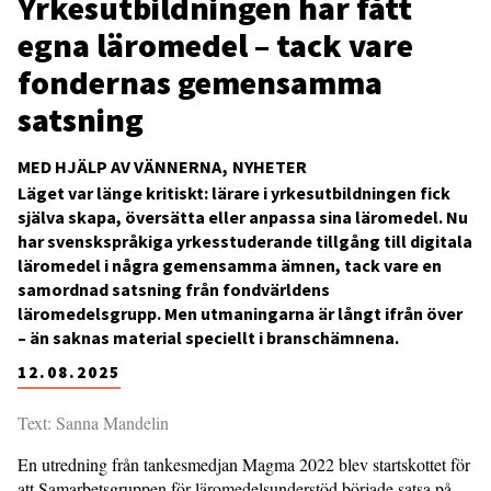
Yrkesutbildningen har fått
egna läromedel – tack vare
fondernas gemensamma
satsning
MED HJÄLP AV VÄNNERNA
NYHETER
Läget var länge kritiskt: lärare i yrkesutbildningen fick
själva skapa, översätta eller anpassa sina läromedel. Nu
har svenskspråkiga yrkesstuderande tillgång till digitala
läromedel i några gemensamma ämnen, tack vare en
samordnad satsning från fondvärldens
läromedelsgrupp. Men utmaningarna är långt ifrån över
– än saknas material speciellt i branschämnena.
12.08.2025
Text: Sanna Mandelin
En utredning från tankesmedjan Magma 2022 blev startskottet för
att Samarbetsgruppen för läromedelsunderstöd började satsa på