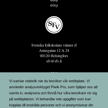
olicy
Svenska folkskolans vänner rf
Annegatan 12 A 24
00120 Helsingfors
sfv@sfv.fi
GRO
FÖRENINGSRESURSEN
Vi samlar statistik när du besöker vår webbplats. Vi
använder analysverktyget Piwik Pro, som hjälper oss att
MINNESRUNOR.FI
samla in, analysera och förstå hur våra besökare rör sig
UPPSLAGSVERKET FINLAND
på webbplatsen. Vi behandlar inte uppgifter som kan
LÄGENHETER
kopplas till enskilda personer och vi anonymiserar din
FAKTURERING