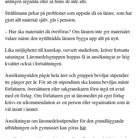
antingen urgamla eller så finns de inte alls.
Stråhlmann pekar på problemet som uppstår då en lärare, som har
gjort allt material själv, går i pension.
– Hur ska materialet då överföras? Om läraren inte ger materialet
vidare måste den nytillträdda läraren bygga upp allt på nytt.
Lika möjligheter till kunskap, oavsett studieform, kräver fortsatta
satsningar. Läromedelsgruppen hoppas få in ansökningar av hög
kvalitet också i fortsättningen.
Ansökningstiden pågår hela året och gruppen beviljar stipendier
tre gånger per år. För att ett stipendium ska kunna beviljas måste
författaren, översättaren eller sakgranskaren först ingå ett avtal
med ett förlag. Om författaren ger ut läromedlet på eget förlag
krävs en rekommendation av en person eller organisation som är
väl insatt i ämnet.
Ansökningar om läromedelsstipendier för den grundläggande
utbildningen och gymnasiet kan göras
här
.