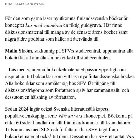
Bild: Saara Fernström
För den som gärna läser nyutkomna finlandssvenska böcker är
konceptet
Läs med vännerna
en riktig guldgruva. Här finns
diskussionsmaterial till många av de senaste årens böcker samt
några äldre godbitar som håller att återvända till.
Malin Ström
, sakkunnig på SFV:s studiecentral, uppmuntrar alla
bokcirklar att anmäla sin bokcirkel till studiecentralen.
– Läs med vännerna-bokcirkelmaterialet passar ypperligt som
inspiration till bokcirklar som vill läsa nya finlandssvenska böcker.
Alla bokcirklar som anmäler sig hos SFV får tillgång till
diskussionsfrågorna som författaren själv har sammanställt, och
dessutom en hälsning av författaren.
Sedan 2024 ingår också Svenska litteratursällskapets
populärvetenskapliga serie
Värt att veta
i konceptet. Böckerna på
cirka 60 sidor handlar om allt från mardrömmar till kvantdatorer.
Tillsammans med SLS och författarna har SFV tagit fram
bokcirkelmaterial också till dem. Dessutom har SFV ett antal
Värt