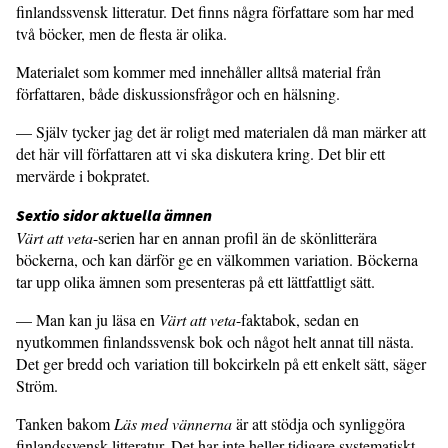
finlandssvensk litteratur. Det finns några författare som har med
två böcker, men de flesta är olika.
Materialet som kommer med innehåller alltså material från
författaren, både diskussionsfrågor och en hälsning.
— Själv tycker jag det är roligt med materialen då man märker att
det här vill författaren att vi ska diskutera kring. Det blir ett
mervärde i bokpratet.
Sextio sidor aktuella ämnen
Värt att veta
-serien har en annan profil än de skönlitterära
böckerna, och kan därför ge en välkommen variation. Böckerna
tar upp olika ämnen som presenteras på ett lättfattligt sätt.
— Man kan ju läsa en
Värt att veta
-faktabok, sedan en
nyutkommen finlandssvensk bok och något helt annat till nästa.
Det ger bredd och variation till bokcirkeln på ett enkelt sätt, säger
Ström.
Tanken bakom
Läs med vännerna
är att stödja och synliggöra
finlandssvensk litteratur. Det har inte heller tidigare systematiskt