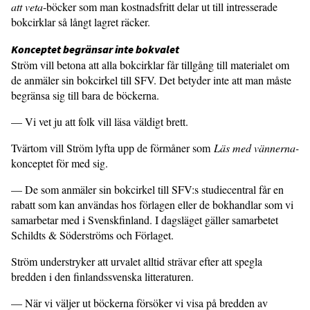
att veta
-böcker som man kostnadsfritt delar ut till intresserade
bokcirklar så långt lagret räcker.
Konceptet begränsar inte bokvalet
Ström vill betona att alla bokcirklar får tillgång till materialet om
de anmäler sin bokcirkel till SFV. Det betyder inte att man måste
begränsa sig till bara de böckerna.
— Vi vet ju att folk vill läsa väldigt brett.
Tvärtom vill Ström lyfta upp de förmåner som
Läs med vännerna-
konceptet för med sig.
— De som anmäler sin bokcirkel till SFV:s studiecentral får en
rabatt som kan användas hos förlagen eller de bokhandlar som vi
samarbetar med i Svenskfinland. I dagsläget gäller samarbetet
Schildts & Söderströms och Förlaget.
Ström understryker att urvalet alltid strävar efter att spegla
bredden i den finlandssvenska litteraturen.
— När vi väljer ut böckerna försöker vi visa på bredden av