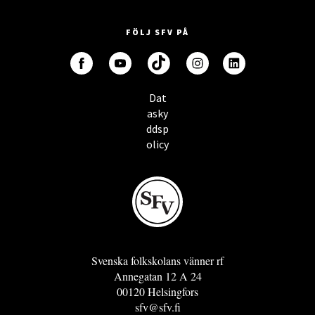
FÖLJ SFV PÅ
Dat
asky
ddsp
olicy
Svenska folkskolans vänner rf
Annegatan 12 A 24
00120 Helsingfors
sfv@sfv.fi