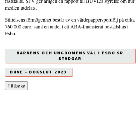
fastställts. SFV ger årligen en rapport till BUVE:s styrelse om hur
medlen utdelats.
Stiftelsens förmögenhet består av en värdepappersportfölj på cirka
760 000 euro, samt en andel i ett ARA-finansierat bostadshus i
Esbo.
BARNENS OCH UNGDOMENS VÄL I ESBO SR
STADGAR
BUVE - BOKSLUT 2023
Tillbaka