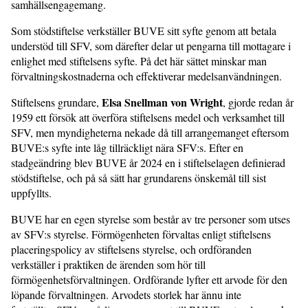
samhällsengagemang.
Som stödstiftelse verkställer BUVE sitt syfte genom att betala
understöd till SFV, som därefter delar ut pengarna till mottagare i
enlighet med stiftelsens syfte. På det här sättet minskar man
förvaltningskostnaderna och effektiverar medelsanvändningen.
Elsa Snellman von Wright
Stiftelsens grundare,
, gjorde redan år
1959 ett försök att överföra stiftelsens medel och verksamhet till
SFV, men myndigheterna nekade då till arrangemanget eftersom
BUVE:s syfte inte låg tillräckligt nära SFV:s. Efter en
stadgeändring blev BUVE år 2024 en i stiftelselagen definierad
stödstiftelse, och på så sätt har grundarens önskemål till sist
uppfyllts.
BUVE har en egen styrelse som består av tre personer som utses
av SFV:s styrelse. Förmögenheten förvaltas enligt stiftelsens
placeringspolicy av stiftelsens styrelse, och ordföranden
verkställer i praktiken de ärenden som hör till
förmögenhetsförvaltningen. Ordförande lyfter ett arvode för den
löpande förvaltningen. Arvodets storlek har ännu inte