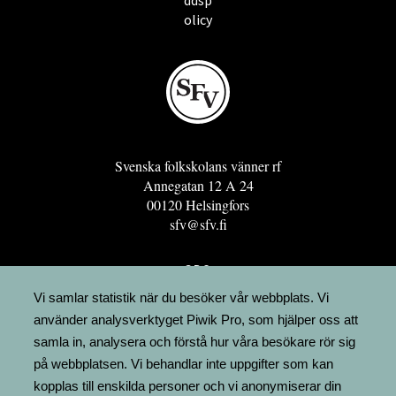
ddsp
olicy
Svenska folkskolans vänner rf
Annegatan 12 A 24
00120 Helsingfors
sfv@sfv.fi
GRO
FÖRENINGSRESURSEN
Vi samlar statistik när du besöker vår webbplats. Vi
använder analysverktyget Piwik Pro, som hjälper oss att
MINNESRUNOR.FI
samla in, analysera och förstå hur våra besökare rör sig
UPPSLAGSVERKET FINLAND
på webbplatsen. Vi behandlar inte uppgifter som kan
LÄGENHETER
kopplas till enskilda personer och vi anonymiserar din
FAKTURERING