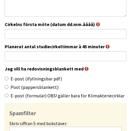
Cirkelns första möte (datum dd.mm.åååå)
Planerat antal studiecirkeltimmar à 45 minuter
Jag vill ha redovisningsblankett med
Jag
E-post (ifyllningsbar pdf)
vill
Post (pappersblankett)
ha
E-post (formulär) OBS! gäller bara för Klimakteriecirklar
redovisningsblankett
med
Spamfilter
Skriv siffran 5 med bokstäver: