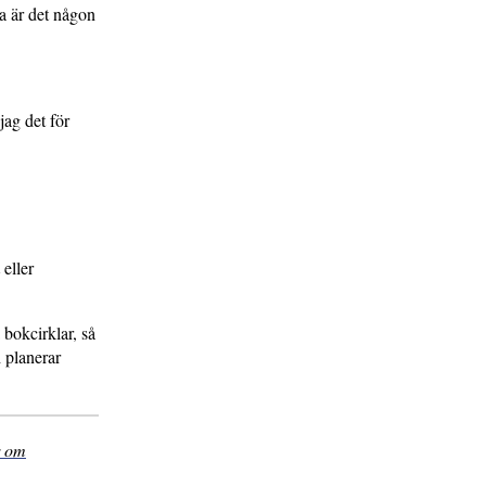
a är det någon
jag det för
eller
 bokcirklar, så
h planerar
 om