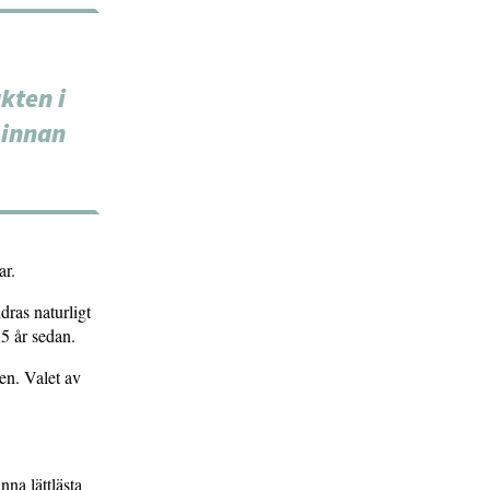
kten i
 innan
ar.
dras naturligt
5 år sedan.
en. Valet av
nna lättlästa