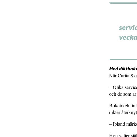
servi
vecka
Med diktboke
När Carita Sk
– Olika servic
och de som är
Bokcirkeln inl
dikter återknyte
– Ibland märk
Hon väljer själ