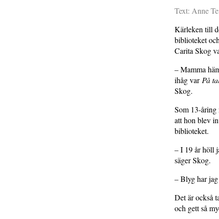
Text: Anne Te
Kärleken till 
biblioteket o
Carita Skog va
– Mamma hämta
ihåg var
På ta
Skog.
Som 13-åring r
att hon blev 
biblioteket.
– I 19 år höll
säger Skog.
– Blyg har jag 
Det är också t
och gett så my