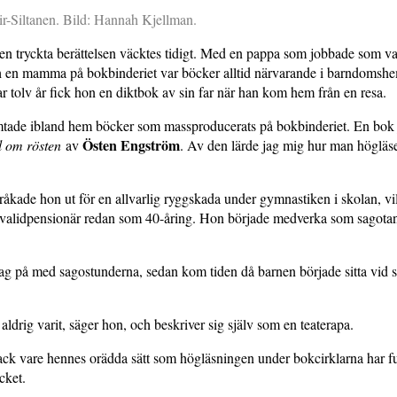
ir-Siltanen. Bild: Hannah Kjellman.
den tryckta berättelsen väcktes tidigt. Med en pappa som jobbade som v
ch en mamma på bokbinderiet var böcker alltid närvarande i barndomsh
r tolv år fick hon en diktbok av sin far när han kom hem från en resa.
de ibland hem böcker som massproducerats på bokbinderiet. En bok
Östen Engström
l om rösten
av
. Av den lärde jag mig hur man högläse
åkade hon ut för en allvarlig ryggskada under gymnastiken i skolan, vilk
invalidpensionär redan som 40-åring. Hon började medverka som sagotan
 jag på med sagostunderna, sedan kom tiden då barnen började sitta vid 
aldrig varit, säger hon, och beskriver sig själv som en teaterapa.
ack vare hennes orädda sätt som högläsningen under bokcirklarna har fu
cket.