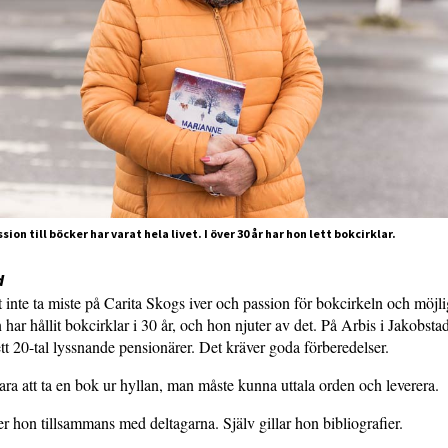
ion till böcker har varat hela livet. I över 30 år har hon lett bokcirklar.
d
tt inte ta miste på Carita Skogs iver och passion för bokcirkeln och möjli
 har hållit bokcirklar i 30 år, och hon njuter av det. På Arbis i Jakobsta
ett 20-tal lyssnande pensionärer. Det kräver goda förberedelser.
bara att ta en bok ur hyllan, man måste kunna uttala orden och leverera.
r hon tillsammans med deltagarna. Själv gillar hon bibliografier.