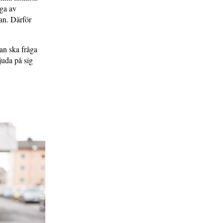
nga av
kan. Därför
an ska fråga
juda på sig