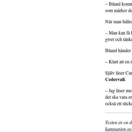
– Ibland komme
som märker det
När man håller 
– Man kan få h
givet och tänke
Ibland händer d
– Klart att en
Själv läser Ca
Cedervall
.
– Jag läser me
det ska vara e
också ett stick
Texten är en d
kampanjen och