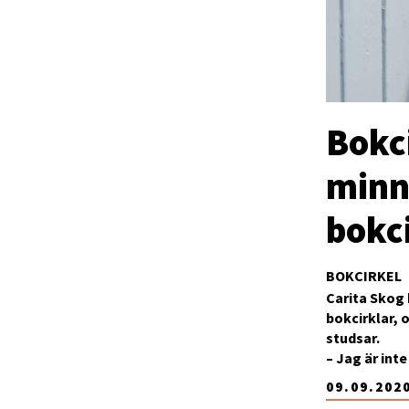
Bokci
minn
bokc
BOKCIRKEL
Carita Skog h
bokcirklar, 
studsar.
– Jag är int
09.09.202