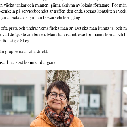
 väcka tankar och minnen, gärna skrivna av lokala författare. För må
okcirkeln på serviceboendet är träffen den enda sociala kontakten i vec
agarna prata av sig innan bokcirkeln kör igång.
l ofta prata och undrar vems flicka man är. Det ska man kunna ta, och m
h vad de tyckte om boken. Man ska visa intresse för människorna och b
n tid, säger Skog.
n grupperna är ofta direkt:
äser bra, visst kommer du igen?