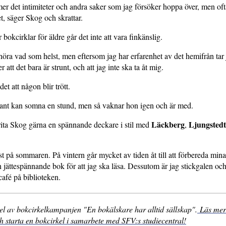
r det intimiteter och andra saker som jag försöker hoppa över, men oft
, säger Skog och skrattar.
bokcirklar för äldre går det inte att vara finkänslig.
öra vad som helst, men eftersom jag har erfarenhet av det hemifrån tar 
r att det bara är strunt, och att jag inte ska ta åt mig.
et att någon blir trött.
 tant kan somna en stund, men så vaknar hon igen och är med.
Läckberg
Ljungstedt
rita Skog gärna en spännande deckare i stil med
,
st på sommaren. På vintern går mycket av tiden åt till att förbereda mina
n jättespännande bok för att jag ska läsa. Dessutom är jag stickgalen oc
café på biblioteken.
el av bokcirkelkampanjen "En bokälskare har alltid sällskap".
Läs mer
 starta en bokcirkel i samarbete med SFV:s studiecentral!