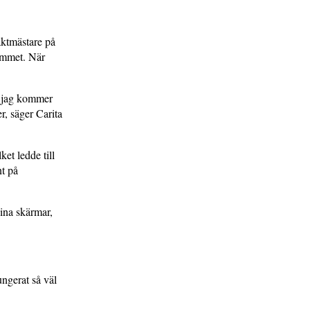
aktmästare på
emmet. När
 jag kommer
r, säger Carita
et ledde till
t på
sina skärmar,
ngerat så väl