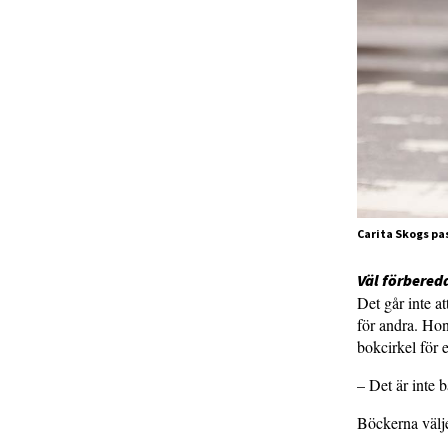
Carita Skogs pass
Väl förbered
Det går inte a
för andra. Hon
bokcirkel för 
– Det är inte 
Böckerna välje