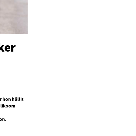
ker
r hon hållit
 liksom
on.