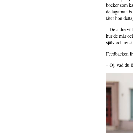
böcker som kan
deltagarna i b
låter hon delt
– De äldre vil
hur de mår oc
själv och av si
Feedbacken frå
– Oj, vad du l