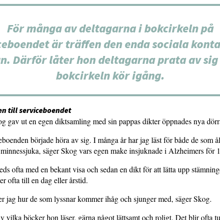
För många av deltagarna i bokcirkeln på
ceboendet är träffen den enda sociala konta
n. Därför låter hon deltagarna prata av sig
bokcirkeln kör igång.
n till serviceboendet
og gav ut en egen diktsamling med sin pappas dikter öppnades nya dörr
eboenden började höra av sig. I många år har jag läst för både de som ål
 minnessjuka, säger Skog vars egen make insjuknade i Alzheimers för 1
eds ofta med en bekant visa och sedan en dikt för att lätta upp stämning
r ofta till en dag eller årstid.
er jag hur de som lyssnar kommer ihåg och sjunger med, säger Skog.
v vilka böcker hon läser, gärna något lättsamt och roligt. Det blir ofta tu