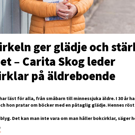
rkeln ger glädje och stär
et – Carita Skog leder
irklar på äldreboende
ar läst för alla, från småbarn till minnessjuka äldre. I 30 år ha
och hon pratar om böcker med en påtaglig glädje. Hennes röst
e blyg. Det kan man inte vara om man håller bokcirklar, säger h
0