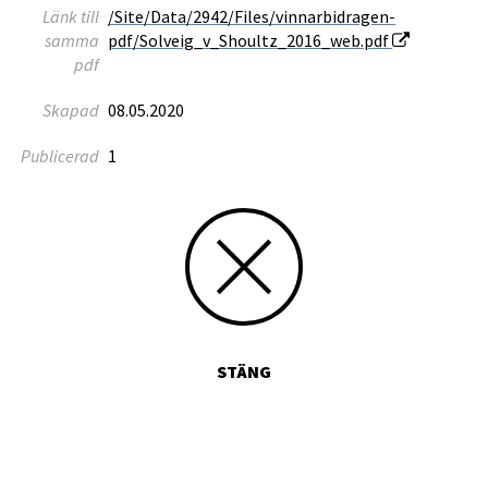
Länk till
/Site/Data/2942/Files/vinnarbidragen-
samma
pdf/Solveig_v_Shoultz_2016_web.pdf
pdf
Skapad
08.05.2020
Publicerad
1
STÄNG