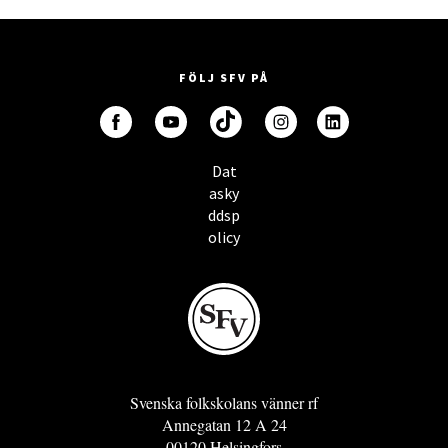
FÖLJ SFV PÅ
Dat
asky
ddsp
olicy
Svenska folkskolans vänner rf
Annegatan 12 A 24
00120 Helsingfors