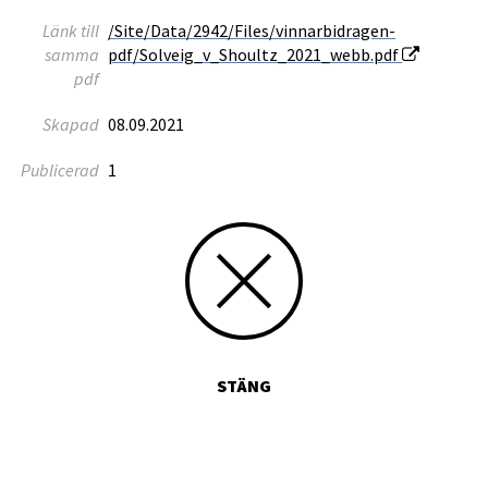
Länk till
/Site/Data/2942/Files/vinnarbidragen-
samma
pdf/Solveig_v_Shoultz_2021_webb.pdf
pdf
Skapad
08.09.2021
Publicerad
1
STÄNG