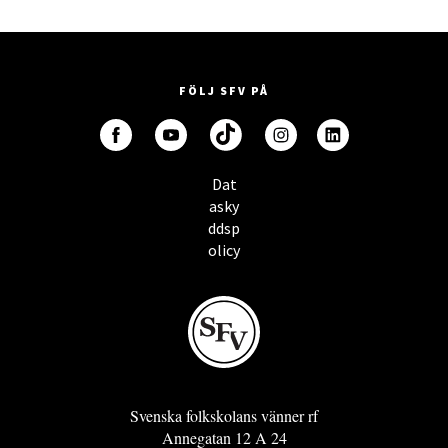
FÖLJ SFV PÅ
Dat
asky
ddsp
olicy
Svenska folkskolans vänner rf
Annegatan 12 A 24