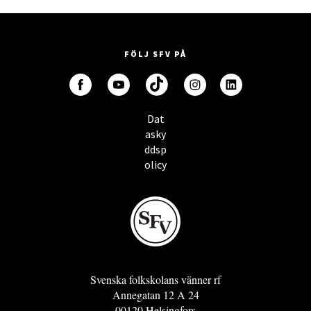
FÖLJ SFV PÅ
Dat
asky
ddsp
olicy
Svenska folkskolans vänner rf
Annegatan 12 A 24
00120 Helsingfors