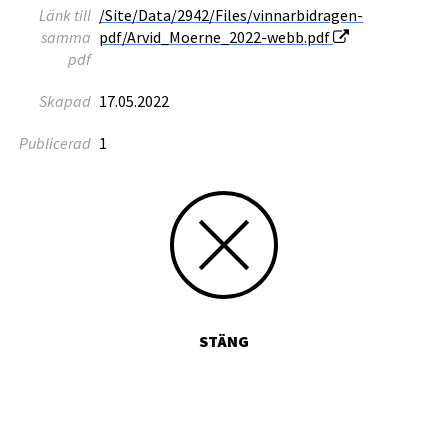
Länk till
/Site/Data/2942/Files/vinnarbidragen-
samma
pdf/Arvid_Moerne_2022-webb.pdf
pdf
Skapad
17.05.2022
Publicerad
1
STÄNG