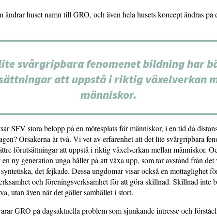
n ändrar huset namn till GRO, och även hela husets koncept ändras på 
lite svårgripbara fenomenet bildning har b
sättningar att uppstå i riktig växelverkan 
människor.
sar SFV stora belopp på en mötesplats för människor, i en tid då distans
agen? Orsakerna är två. Vi vet av erfarenhet att det lite svårgripbara fe
ättre förutsättningar att uppstå i riktig växelverkan mellan människor. Oc
t en ny generation unga håller på att växa upp, som tar avstånd från det v
det syntetiska, det fejkade. Dessa ungdomar visar också en mottaglighet fö
erksamhet och föreningsverksamhet för att göra skillnad. Skillnad inte b
va, utan även när det gäller samhället i stort.
svarar GRO på dagsaktuella problem som sjunkande intresse och förståel