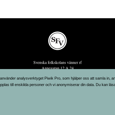
Svenska folkskolans vänner rf
Annegatan 12 A 24
00120 Helsingfors
 använder analysverktyget Piwik Pro, som hjälper oss att samla in, a
sfv@sfv.fi
pplas till enskilda personer och vi anonymiserar din data. Du kan läs