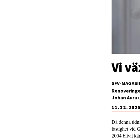
Vi vä
SFV-MAGASI
Renoveringen
Johan Aura 
11.12.202
Då denna tidni
fastighet vid 
2004 blivit k