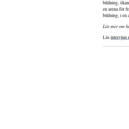
bildning, ökan
en arena för f
bildning, i en
Läs mer om h
Läs
intervjun