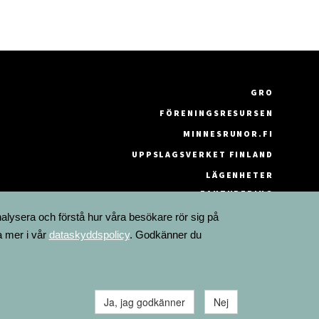
GRO
FÖRENINGSRESURSEN
MINNESRUNOR.FI
UPPSLAGSVERKET FINLAND
LÄGENHETER
FAKTURERING
nalysera och förstå hur våra besökare rör sig på
a mer i vår
dataskyddspolicy
. Godkänner du
Ja, jag godkänner
Nej