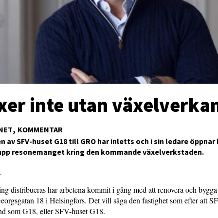
xer inte utan växelverka
NET
KOMMENTAR
 av SFV-huset G18 till GRO har inletts och i sin ledare öppnar
upp resonemanget kring den kommande växelverkstaden.
5
ng distribueras har arbetena kommit i gång med att renovera och bygga 
Georgsgatan 18 i Helsingfors. Det vill säga den fastighet som efter att 
änd som G18, eller SFV-huset G18.