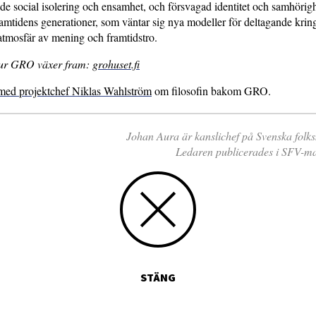
de social isolering och ensamhet, och försvagad identitet och samhörigh
ramtidens generationer, som väntar sig nya modeller för deltagande krin
 atmosfär av mening och framtidstro.
ur GRO växer fram:
grohuset.fi
 med projektchef Niklas Wahlström
om filosofin bakom GRO.
Johan Aura är kanslichef på Svenska folks
Ledaren publicerades i SFV-ma
STÄNG