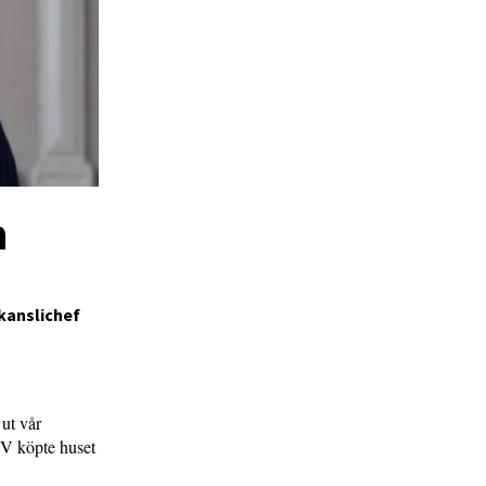
n
 kanslichef
ut vår
SFV köpte huset