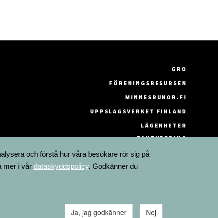
GRO
FÖRENINGSRESURSEN
MINNESRUNOR.FI
UPPSLAGSVERKET FINLAND
LÄGENHETER
FAKTURERING
nalysera och förstå hur våra besökare rör sig på
a mer i vår
dataskyddspolicy
. Godkänner du
Ja, jag godkänner
Nej