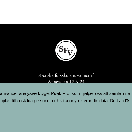
Svenska folkskolans vänner rf
Annegatan 12 A 24
00120 Helsingfors
 använder analysverktyget Piwik Pro, som hjälper oss att samla in, a
sfv@sfv.fi
pplas till enskilda personer och vi anonymiserar din data. Du kan läs