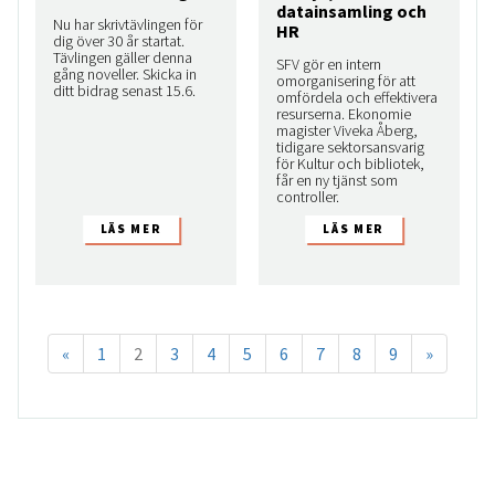
datainsamling och
Nu har skrivtävlingen för
HR
dig över 30 år startat.
Tävlingen gäller denna
SFV gör en intern
gång noveller. Skicka in
omorganisering för att
ditt bidrag senast 15.6.
omfördela och effektivera
resurserna. Ekonomie
magister Viveka Åberg,
tidigare sektorsansvarig
för Kultur och bibliotek,
får en ny tjänst som
controller.
«
1
2
3
4
5
6
7
8
9
»