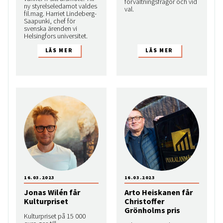
förvaltningsfrågor och vid
ny styrelseledamot valdes
val.
fil.mag. Harriet Lindeberg-
Saapunki, chef för
svenska ärenden vi
Helsingfors universitet.
16.03.2023
16.03.2023
Jonas Wilén får
Arto Heiskanen får
Kulturpriset
Christoffer
Grönholms pris
Kulturpriset på 15 000