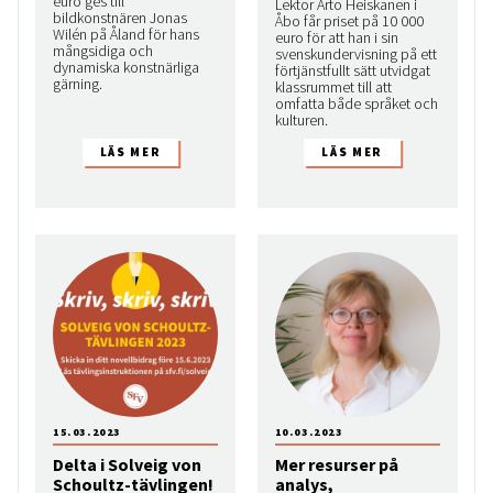
euro ges till
Lektor Arto Heiskanen i
bildkonstnären Jonas
Åbo får priset på 10 000
Wilén på Åland för hans
euro för att han i sin
mångsidiga och
svenskundervisning på ett
dynamiska konstnärliga
förtjänstfullt sätt utvidgat
gärning.
klassrummet till att
omfatta både språket och
kulturen.
15.03.2023
10.03.2023
Delta i Solveig von
Mer resurser på
Schoultz-tävlingen!
analys,