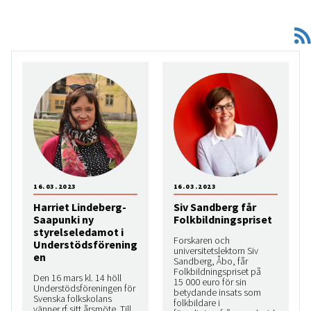
16.03.2023
16.03.2023
Harriet Lindeberg-
Siv Sandberg får
Saapunki ny
Folkbildningspriset
styrelseledamot i
Forskaren och
Understödsförening
universitetslektorn Siv
en
Sandberg, Åbo, får
Folkbildningspriset på
Den 16 mars kl. 14 höll
15 000 euro för sin
Understödsföreningen för
betydande insats som
Svenska folkskolans
folkbildare i
vänner rf sitt årsmöte. Till