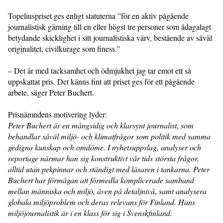
Topeliuspriset ges enligt statuterna ”för en aktiv pågående
journalistisk gärning till en eller högst tre personer som ådagalagt
betydande skicklighet i sitt journalistiska värv, bestående av såväl
originalitet, civilkurage som finess.”
– Det är med tacksamhet och ödmjukhet jag tar emot ett så
uppskattat pris. Det känns fint att priset ges för ett pågående
arbete, säger Peter Buchert.
Prisnämndens motivering lyder:
Peter Buchert är en mångsidig och klarsynt journalist, som
behandlar såväl miljö- och klimatfrågor som politik med samma
gedigna kunskap och omdöme. I nyhetsuppslag, analyser och
reportage närmar han sig konstruktivt vår tids största frågor,
alltid utan pekpinnar och ständigt med läsaren i tankarna. Peter
Buchert har förmågan att förmedla komplicerade samband
mellan människa och miljö, även på detaljnivå, samt analysera
globala miljöproblem och deras relevans för Finland. Hans
miljöjournalistik är i en klass för sig i Svenskfinland.