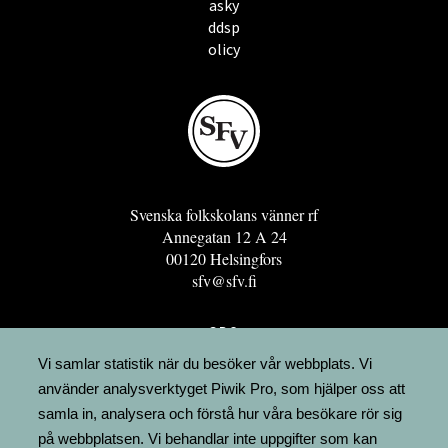
asky
ddsp
olicy
Svenska folkskolans vänner rf
Annegatan 12 A 24
00120 Helsingfors
sfv@sfv.fi
GRO
FÖRENINGSRESURSEN
Vi samlar statistik när du besöker vår webbplats. Vi
använder analysverktyget Piwik Pro, som hjälper oss att
MINNESRUNOR.FI
samla in, analysera och förstå hur våra besökare rör sig
UPPSLAGSVERKET FINLAND
på webbplatsen. Vi behandlar inte uppgifter som kan
LÄGENHETER