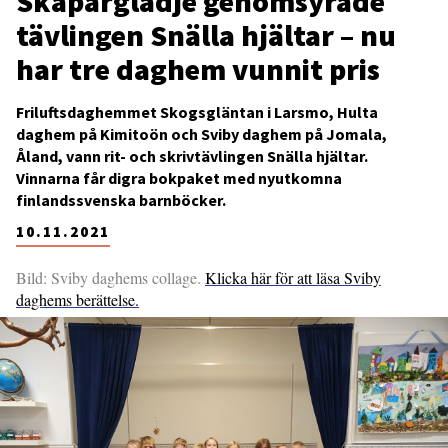
Skaparglädje genomsyrade
tävlingen Snälla hjältar – nu
har tre daghem vunnit pris
Friluftsdaghemmet Skogsgläntan i Larsmo, Hulta
daghem på Kimitoön och Sviby daghem på Jomala,
Åland, vann rit- och skrivtävlingen Snälla hjältar.
Vinnarna får digra bokpaket med nyutkomna
finlandssvenska barnböcker.
10.11.2021
Bild: Sviby daghems collage.
Klicka här för att läsa Sviby
daghems berättelse.