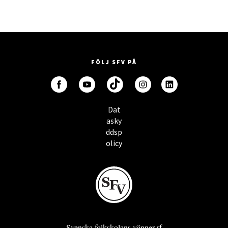
FÖLJ SFV PÅ
Dat
asky
ddsp
olicy
Svenska folkskolans vänner rf