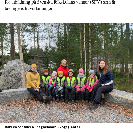
för utbildning på Svenska folkskolans vänner (SFV) som är
tävlingens huvudarrangör.
Barnen och vuxna i daghemmet Skogsgläntan