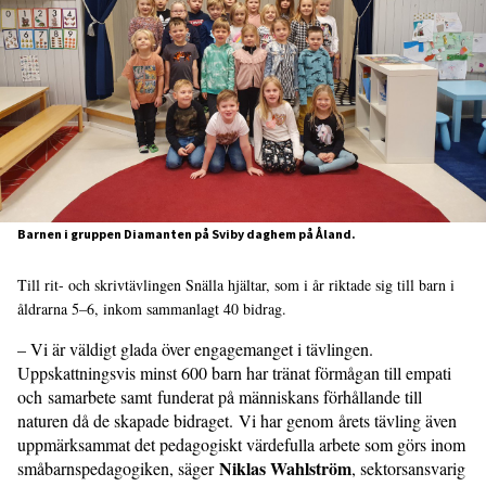
Barnen i gruppen Diamanten på Sviby daghem på Åland.
Till rit- och skrivtävlingen Snälla hjältar, som i år riktade sig till barn i
åldrarna 5–6, inkom sammanlagt 40 bidrag.
– Vi är väldigt glada över engagemanget i tävlingen.
Uppskattningsvis minst 600 barn har tränat förmågan till empati
och samarbete samt funderat på människans förhållande till
naturen då de skapade bidraget. Vi har genom årets tävling även
uppmärksammat det pedagogiskt värdefulla arbete som görs inom
Niklas Wahlström
småbarnspedagogiken, säger
, sektorsansvarig