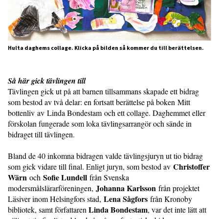
Hulta daghems collage. Klicka på bilden så kommer du till berättelsen.
Så här gick tävlingen till
Tävlingen gick ut på att barnen tillsammans skapade ett bidrag
som bestod av två delar: en fortsatt berättelse på boken Mitt
bottenliv av Linda Bondestam och ett collage. Daghemmet eller
förskolan fungerade som loka tävlingsarrangör och sände in
bidraget till tävlingen.
Bland de 40 inkomna bidragen valde tävlingsjuryn ut tio bidrag
Christoffer
som gick vidare till final. Enligt juryn, som bestod av
Wärn
Sofie Lundell
och
från Svenska
Johanna Karlsson
modersmålslärarföreningen,
från projektet
Lena Sågfors
Läsiver inom Helsingfors stad,
från Kronoby
Linda Bondestam
bibliotek, samt författaren
, var det inte lätt att