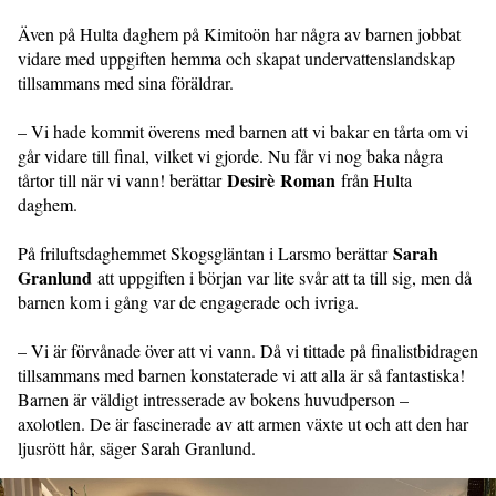
Även på Hulta daghem på Kimitoön har några av barnen jobbat
vidare med uppgiften hemma och skapat undervattenslandskap
tillsammans med sina föräldrar.
– Vi hade kommit överens med barnen att vi bakar en tårta om vi
går vidare till final, vilket vi gjorde. Nu får vi nog baka några
Desirè Roman
tårtor till när vi vann! berättar
från Hulta
daghem.
Sarah
På friluftsdaghemmet Skogsgläntan i Larsmo berättar
Granlund
att uppgiften i början var lite svår att ta till sig, men då
barnen kom i gång var de engagerade och ivriga.
– Vi är förvånade över att vi vann. Då vi tittade på finalistbidragen
tillsammans med barnen konstaterade vi att alla är så fantastiska!
Barnen är väldigt intresserade av bokens huvudperson –
axolotlen. De är fascinerade av att armen växte ut och att den har
ljusrött hår, säger Sarah Granlund.