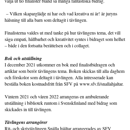
välja ut tio finalister bland så många fantastiska bidrag.
– Vilken skaparglädje ni har och vad kreativa ni är! är juryns
hälsning till alla barn som deltagit i tävlingen.
Finalisterna valdes ut med tanke på hur tävlingens tema, det vill
säga empati, hållbarhet och kreativitet syntes i bidraget som helhet
– både i den fortsatta berättelsen och i collaget.
Bok och utställning
I december 2021 utkommer en bok med finalistbidragen och
artiklar som berör tävlingens tema. Boken skickas till alla daghem
och förskolor som deltagit i tävlingen. Alla intresserade kan
beställa boken kostnadsfritt från SFV på www.sfv.fi/snallahjaltar.
Vintern 2021 och våren 2022 arrangeras en ambulerande
utställning i bibliotek runtom i Svenskfinland med bidrag som
skickades in till tävlingen.
Tävlingens arrangörer
Rit- och skrivtävlingen Snälla hjältar arrangerades av SFV