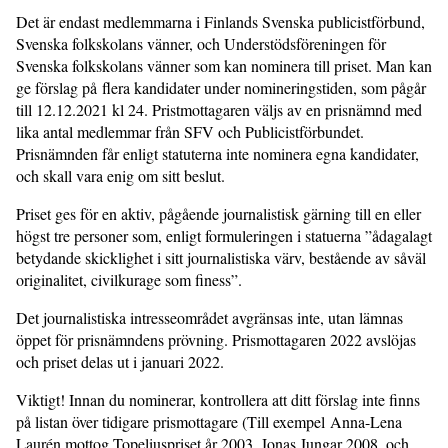
Det är endast medlemmarna i Finlands Svenska publicistförbund,
Svenska folkskolans vänner, och Understödsföreningen för
Svenska folkskolans vänner som kan nominera till priset. Man kan
ge förslag på flera kandidater under nomineringstiden, som pågår
till 12.12.2021 kl 24. Pristmottagaren väljs av en prisnämnd med
lika antal medlemmar från SFV och Publicistförbundet.
Prisnämnden får enligt statuterna inte nominera egna kandidater,
och skall vara enig om sitt beslut.
Priset ges för en aktiv, pågående journalistisk gärning till en eller
högst tre personer som, enligt formuleringen i statuerna ”ådagalagt
betydande skicklighet i sitt journalistiska värv, bestående av såväl
originalitet, civilkurage som finess”.
Det journalistiska intresseområdet avgränsas inte, utan lämnas
öppet för prisnämndens prövning. Prismottagaren 2022 avslöjas
och priset delas ut i januari 2022.
Viktigt! Innan du nominerar, kontrollera att ditt förslag inte finns
på listan över tidigare prismottagare (Till exempel Anna-Lena
Laurén mottog Topeliuspriset år 2003, Jonas Jungar 2008, och