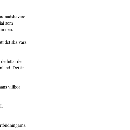
vårdnadshavare
ial som
a ämnen.
att det ska vara
 de hittar de
inland. Det är
nans villkor
ll
ortbildningarna