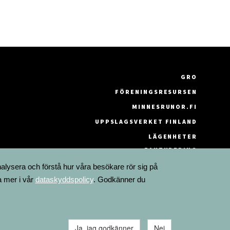
GRO
FÖRENINGSRESURSEN
MINNESRUNOR.FI
UPPSLAGSVERKET FINLAND
LÄGENHETER
FAKTURERING
nalysera och förstå hur våra besökare rör sig på
a mer i vår
dataskyddspolicy
. Godkänner du
Ja, jag godkänner
Nej