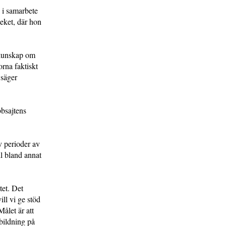
 i samarbete
eket, där hon
 kunskap om
orna faktiskt
 säger
bbsajtens
v perioder av
l bland annat
tet. Det
ll vi ge stöd
ålet är att
tbildning på