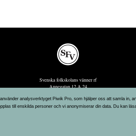
Svenska folkskolans vänner rf
Annegatan 12 A 24
00120 Helsingfors
 använder analysverktyget Piwik Pro, som hjälper oss att samla in, a
sfv@sfv.fi
pplas till enskilda personer och vi anonymiserar din data. Du kan läs