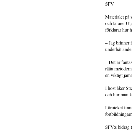
SFV.
Materialet på 
och lärare. Ut
förklarar hur 
– Jag brinner f
underhållande 
– Det är fantas
rätta metodern
en viktigt jäm
I höst åker St
och hur man ka
Läroteket fin
fortbildningar
SFV:s bidrag t