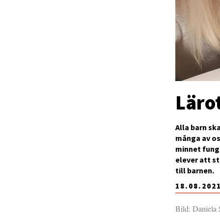
Lärot
Alla barn sk
många av oss
minnet funge
elever att s
till barnen.
18.08.202
Bild: Daniela