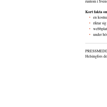
runtom i Sven
Kort fakta o
en kostna
riktar si
webbplat
under hös
PRESSMEDDELA
Helsingfors d