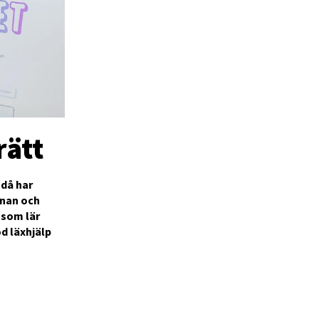
rätt
ndå har
rnan och
 som lär
od läxhjälp