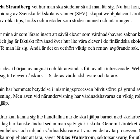
ela Strandberg
vet hur man ska studerar så att man lär sig. Nu har hon,
idrag av Svenska folkskolans vänner (SFV), skapat webbplatsen Lärot
av olika tips, tricks och metoder som stöder minnet och inlärningen.
r mina år som lärare insett att såväl elever som vårdnadshavare saknar
ch jag är faktiskt förvånad över hur lite våra elever i de finländska skol
UR man lär sig. Ändå är det en oerhört viktig och rentav av­görande sak,
ades i början av augusti och får användas fritt av alla intresserade. We
 sig till elever i årskurs 1–6, deras vårdnadshavare och lärare.
 har hemmets betydelse i inlärningsprocessen blivit större på grund a
sning. Men även vid närundervisning har vårdnadshavarna en viktig rol
jälp.
rar kan känna sig lite handfallna när de ska hjälpa barnet med skolarbe
 idag har kanske ändrat sedan man själv gick i skola. Genom Läroteket vi
gen behövs och inbjuda vårdnadshavare att vara en del av lärprocessen. M
Niklas Wahlström
ika möjligheter att lära, säger
, sektorsansvarig för u