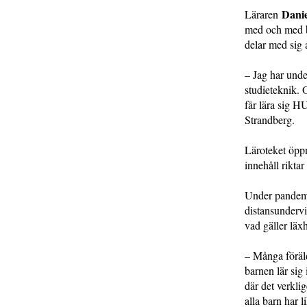
Dani
Läraren
med och med b
delar med sig 
– Jag har unde
studieteknik. O
får lära sig H
Strandberg.
Läroteket öppn
innehåll riktar
Under pandemin
distansundervi
vad gäller läxh
– Många föräld
barnen lär sig
där det verkli
alla barn har l