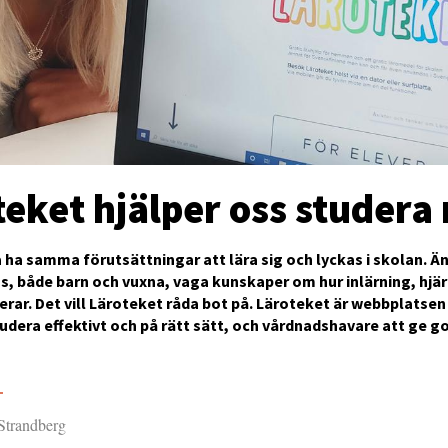
eket hjälper oss studera 
a ha samma förutsättningar att lära sig och lyckas i skolan. Ä
, både barn och vuxna, vaga kunskaper om hur inlärning, hjä
rar. Det vill Läroteket råda bot på. Läroteket är webbplatsen
tudera effektivt och på rätt sätt, och vårdnadshavare att ge g
1
 Strandberg