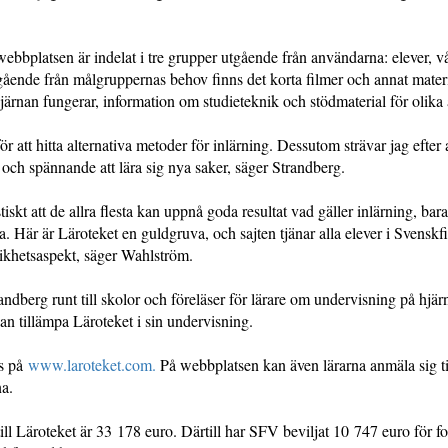
webbplatsen är indelat i tre grupper utgående från användarna: elever, 
gående från målgruppernas behov finns det korta filmer och annat mater
hjärnan fungerar, information om studieteknik och stödmaterial för olik
ör att hitta alternativa metoder för inlärning. Dessutom strävar jag efter 
och spännande att lära sig nya saker, säger Strandberg.
tiskt att de allra flesta kan uppnå goda resultat vad gäller inlärning, bara
a. Här är Läroteket en guldgruva, och sajten tjänar alla elever i Svenskf
likhetsaspekt, säger Wahlström.
randberg runt till skolor och föreläser för lärare om undervisning på hjär
n tillämpa Läroteket i sin undervisning.
ns på
www.laroteket.com.
På webbplatsen kan även lärarna anmäla sig ti
na.
ill Läroteket är 33 178 euro. Därtill har SFV beviljat 10 747 euro för f