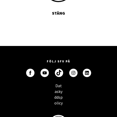
STÄNG
FÖLJ SFV PÅ
Dat
asky
ddsp
olicy