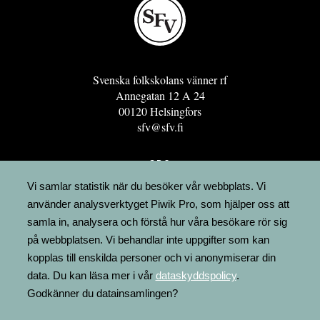
Svenska folkskolans vänner rf
Annegatan 12 A 24
00120 Helsingfors
sfv@sfv.fi
GRO
FÖRENINGSRESURSEN
Vi samlar statistik när du besöker vår webbplats. Vi
använder analysverktyget Piwik Pro, som hjälper oss att
MINNESRUNOR.FI
samla in, analysera och förstå hur våra besökare rör sig
UPPSLAGSVERKET FINLAND
på webbplatsen. Vi behandlar inte uppgifter som kan
LÄGENHETER
kopplas till enskilda personer och vi anonymiserar din
FAKTURERING
data. Du kan läsa mer i vår
dataskyddspolicy
.
Godkänner du datainsamlingen?