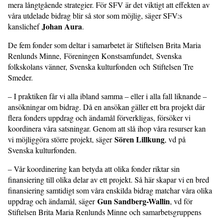
mera långtgående strategier. För SFV är det viktigt att effekten av
våra utdelade bidrag blir så stor som möjlig, säger SFV:s
Johan Aura
kanslichef
.
De fem fonder som deltar i samarbetet är Stiftelsen Brita Maria
Renlunds Minne, Föreningen Konstsamfundet, Svenska
folkskolans vänner, Svenska kulturfonden och Stiftelsen Tre
Smeder.
– I praktiken får vi alla ibland samma – eller i alla fall liknande –
ansökningar om bidrag. Då en ansökan gäller ett bra projekt där
flera fonders uppdrag och ändamål förverkligas, försöker vi
koordinera våra satsningar. Genom att slå ihop våra resurser kan
Sören Lillkung
vi möjliggöra större projekt, säger
, vd på
Svenska kulturfonden.
– Vår koordinering kan betyda att olika fonder riktar sin
finansiering till olika delar av ett projekt. Så här skapar vi en bred
finansiering samtidigt som våra enskilda bidrag matchar våra olika
Gun Sandberg-Wallin
uppdrag och ändamål, säger
, vd för
Stiftelsen Brita Maria Renlunds Minne och samarbetsgruppens