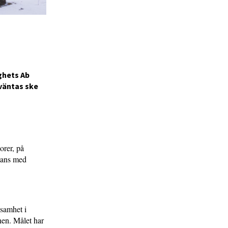
ghets Ab
väntas ske
orer, på
mmans med
ksamhet i
en. Målet har