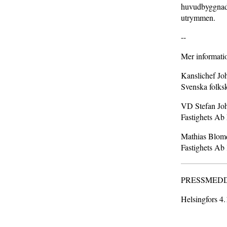
huvudbyggnaden
utrymmen.
--
Mer informati
Kanslichef Jo
Svenska folks
VD Stefan Joh
Fastighets Ab 
Mathias Blomq
Fastighets Ab
PRESSMEDDELA
Helsingfors 4