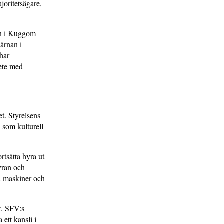
joritetsägare,
en i Kuggom
ärnan i
har
ete med
et. Styrelsens
e som kulturell
tsätta hyra ut
hyran och
a maskiner och
t. SFV:s
ett kansli i