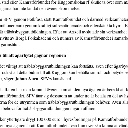
sa stad eller Kamratförbundet för Kuggomskolan rf skulle ta över som ma
ngarna har inte landat i en överenskommelse.
r SFV, genom Folkfast, stött Kamratförundet och därmed verksamhet
miljoner euro genom kraftigt subventionerade och efterskänkta hyror. K
r träbåtsbyggarutbildningen. Efter att Axxell avslutade sin verksamhet 
drivits av Borgå Folkakademi och numera av Kamratförbundet i samarb
arinstitut.
a till att ägarbytet gagnar regionen
et viktigt att träbåtsbyggarutbildningen kan fortsätta, även efter ägarbyt
 också att detta bidrar till att Kuggom kan behålla sin roll och betydels
Johan Aura
re, säger
, SFV:s kanslichef.
affären har man kommit överens om att den nya ägaren är beredd att for
amratförbundet. SFV åtar sig dessutom att under tre år betala en del av 
erna för de utrymmen som träbåtsbyggarutbildningen behöver. Även all
m behövs för träbåtsbyggarutbildningen ingår i affären.
er ytterligare drygt 100 000 euro i hyresfordringar på Kamratförbunde
den nya ägaren är att Kamratförbundet även framöver ska kunna använda 