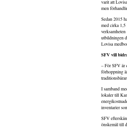
varit att Lovi
men förhandli
Sedan 2015 ha
med cirka 1,5 
verksamheten ä
utbildningen 
Lovisa medborg
SFV vill bidr
– För SFV är d
förhoppning är
traditionsbära
I samband med 
lokaler till K
energikostnad
inventarier so
SFV efterskänk
önskemål till 