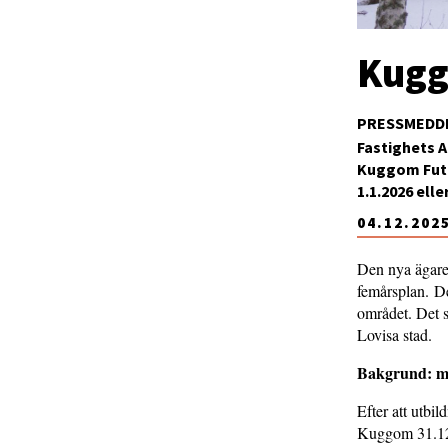
Kugg
PRESSMEDD
Fastighets A
Kuggom Futu
1.1.2026 ell
04.12.202
Den nya ägare
femårsplan. De
området. Det s
Lovisa stad.
Bakgrund: må
Efter att utbi
Kuggom 31.12.