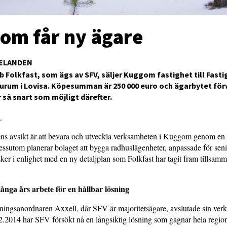
om får ny ägare
ELANDEN
b Folkfast, som ägs av SFV, säljer Kuggom fastighet till Fasti
rum i Lovisa. Köpesumman är 250 000 euro och ägarbytet för
er så snart som möjligt därefter.
5
ns avsikt är att bevara och utveckla verksamheten i Kuggom genom en
ssutom planerar bolaget att bygga radhuslägenheter, anpassade för seni
ker i enlighet med en ny detaljplan som Folkfast har tagit fram tillsa
nga års arbete för en hållbar lösning
ldningsanordnaren Axxell, där SFV är majoritetsägare, avslutade sin ver
2014 har SFV försökt nå en långsiktig lösning som gagnar hela region