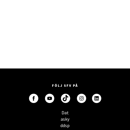
FÖLJ SFV PÅ
Dat
asky
ddsp