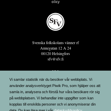
olicy
Svenska folkskolans vänner rf
Annegatan 12 A 24
00120 Helsingfors
sfv@sfv.fi
GRO
FÖRENINGSRESURSEN
Vi samlar statistik när du besöker vår webbplats. Vi
använder analysverktyget Piwik Pro, som hjälper oss att
MINNESRUNOR.FI
samla in, analysera och förstå hur våra besökare rör sig
UPPSLAGSVERKET FINLAND
på webbplatsen. Vi behandlar inte uppgifter som kan
LÄGENHETER
kopplas till enskilda personer och vi anonymiserar din
FAKTURERING
data. Du kan läsa mer i vår
dataskyddspolicy
.