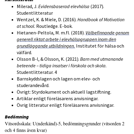
Milerad, J.
Evidensbaserad elevhälsa
(2017).
Studentlitteratur
Wentzel, K. & Miele, D. (2016).
Handbook of Motivation
at school.
Routledge. E-bok.
Hietanen-Peltola, M. m.fl. (2018).
Välbefinnande genom
generell riktat arbete i elevhälsogruppen inom den
grundläggande utbildningen.
Institutet för hälsa och
välfärd.
Olsson B-I, & Olsson, K. (2021).
Barn med utmanande
beteende – tidiga insatser i förskola och skola.
Studentlitteratur. 4
Barnskyddslagen och lagen om elev- och
studerandevård.
Övrigt: Styrdokument och aktuell lagstiftning.
Artiklar enligt föreläsarens anvisningar.
Övrig litteratur enligt föreläsarens anvisningar.
Bedömning
Vitsordsskala: U(nderkänd)-5, bedömningsgrunder (vitsorden 2
och 4 finns även kvar)