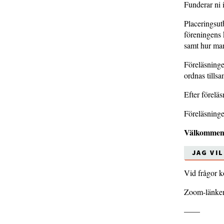
Funderar ni 
Placeringsut
föreningens 
samt hur man
Föreläsningen
ordnas till
Efter föreläs
Föreläsninge
Välkommen
JAG VI
Vid frågor k
Zoom-länken t
––––