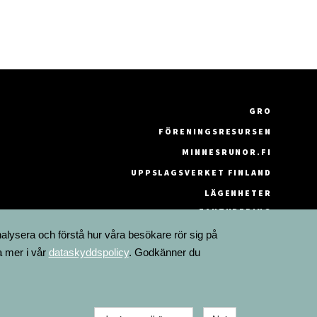
GRO
FÖRENINGSRESURSEN
MINNESRUNOR.FI
UPPSLAGSVERKET FINLAND
LÄGENHETER
FAKTURERING
nalysera och förstå hur våra besökare rör sig på
a mer i vår
dataskyddspolicy
. Godkänner du