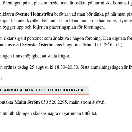
i föreningen på att placera medel men är osäkra på hur ni ska komma i 
Svenne Holmström
bildaren
berättar vad man bör tänka på när man pla
kapital. Under kvällen behandlar han bland annat riskhantering, styrels
 bygger upp och följer en placeringsplan för föreningen.
 riktar sig till personer som är aktiva i någon förening. Den digitala f
sammans med Svenska Österbottens Ungdomsförbund r.f. (SÖU r.f.)
ningen finns möjlighet att ställa frågor.
n ordnas tisdag 25 augusti kl 18.30–20.30. Sista anmälningsdagen är f
!
LL ANMÄLA MIG TILL UTBILDNINGEN
Malin Ström
ontakta
050 526 2295,
malin.strom@sfv.fi
.
ill utbildningen skickas några dagar innan tillfället.