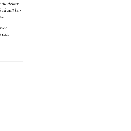
 du deltar.
 så sätt bär
ammans.
över
akta oss.