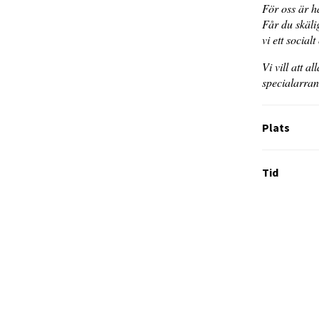
För oss är hå
Får du skälig
vi ett socia
Vi vill att a
specialarra
Plats
Tid