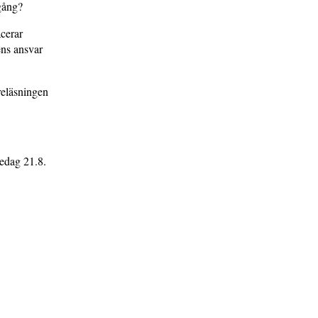
gång?
cerar
ens ansvar
öreläsningen
redag 21.8.