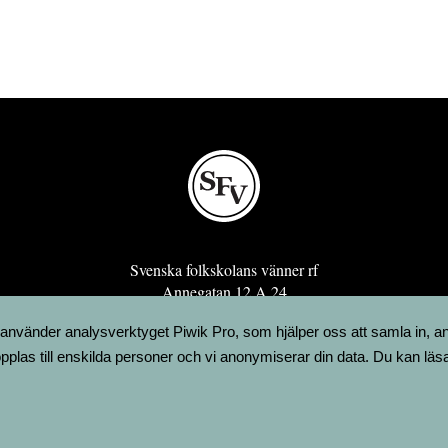
Svenska folkskolans vänner rf
Annegatan 12 A 24
00120 Helsingfors
 använder analysverktyget Piwik Pro, som hjälper oss att samla in, a
sfv@sfv.fi
pplas till enskilda personer och vi anonymiserar din data. Du kan läs