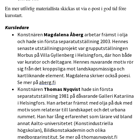
En mer utförlig materiallista skickas ut via e-post i god tid före
kursstart.
Kursledare
Konstnären
Magdalena Åberg
arbetar främst i olja
och hade sin första separatutställning 2003. Hennes
senaste utställningsprojekt var grupputställningen
Morbus på Villa Gyllenberg i Helsingfors, där hon både
var kurator och deltagare. Hennes nuvarande motiv rör
sig från det kroppsliga mot landskapsmässiga och
kartliknande element. Magdalena skriver också poesi.
Se mer på
aberg.fi
Konstnären
Thomas Nyqvist
hade sin första
separatutställning 1981 på dåvarande Galleri Katariina
i Helsingfors. Han arbetar främst med olja på duk med
motiv som relaterar till landskapet och det urbana
rummet. Han har lång erfarenhet som lärare vid bland
annat Aalto-universitetet (Konstindustriella
högskolan), Bildkonstakademin och olika
medborgarinstitut. Se mer på
thomasnyqvist.fi