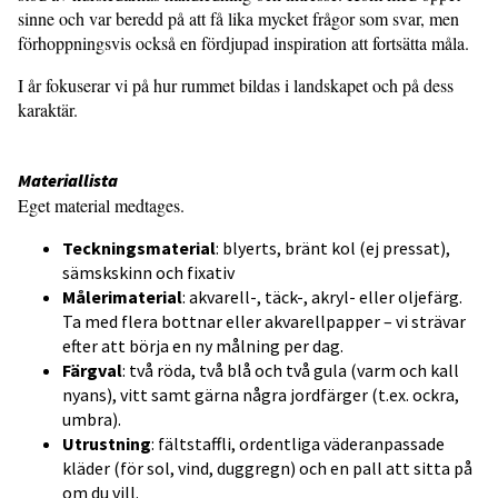
sinne och var beredd på att få lika mycket frågor som svar, men
förhoppningsvis också en fördjupad inspiration att fortsätta måla.
I år fokuserar vi på hur rummet bildas i landskapet och på dess
karaktär.
Materiallista
Eget material medtages.
Teckningsmaterial
: blyerts, bränt kol (ej pressat),
sämskskinn och fixativ
Målerimaterial
: akvarell-, täck-, akryl- eller oljefärg.
Ta med flera bottnar eller akvarellpapper – vi strävar
efter att börja en ny målning per dag.
Färgval
: två röda, två blå och två gula (varm och kall
nyans), vitt samt gärna några jordfärger (t.ex. ockra,
umbra).
Utrustning
: fältstaffli, ordentliga väderanpassade
kläder (för sol, vind, duggregn) och en pall att sitta på
om du vill.