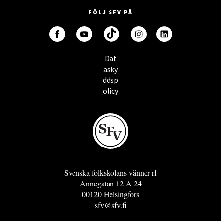
FÖLJ SFV PÅ
Dat
asky
ddsp
olicy
Svenska folkskolans vänner rf
Annegatan 12 A 24
00120 Helsingfors
sfv@sfv.fi