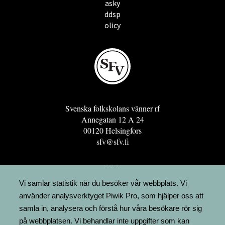
asky
ddsp
olicy
Svenska folkskolans vänner rf
Annegatan 12 A 24
00120 Helsingfors
sfv@sfv.fi
GRO
FÖRENINGSRESURSEN
Vi samlar statistik när du besöker vår webbplats. Vi
använder analysverktyget Piwik Pro, som hjälper oss att
MINNESRUNOR.FI
samla in, analysera och förstå hur våra besökare rör sig
UPPSLAGSVERKET FINLAND
på webbplatsen. Vi behandlar inte uppgifter som kan
LÄGENHETER