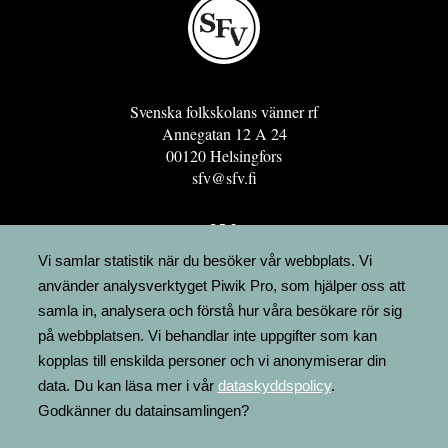
Svenska folkskolans vänner rf
Annegatan 12 A 24
00120 Helsingfors
sfv@sfv.fi
GRO
FÖRENINGSRESURSEN
Vi samlar statistik när du besöker vår webbplats. Vi
använder analysverktyget Piwik Pro, som hjälper oss att
MINNESRUNOR.FI
samla in, analysera och förstå hur våra besökare rör sig
UPPSLAGSVERKET FINLAND
på webbplatsen. Vi behandlar inte uppgifter som kan
LÄGENHETER
kopplas till enskilda personer och vi anonymiserar din
FAKTURERING
data. Du kan läsa mer i vår
dataskyddspolicy
.
Godkänner du datainsamlingen?