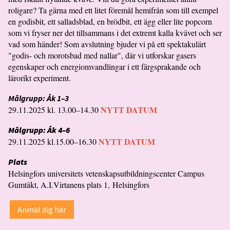
roligare? Ta gärna med ett litet föremål hemifrån som till exempel
en godisbit, ett salladsblad, en brödbit, ett ägg eller lite popcorn
som vi fryser ner det tillsammans i det extremt kalla kvävet och ser
vad som händer! Som avslutning bjuder vi på ett spektakulärt
"godis- och morotsbad med nallar", där vi utforskar gasers
egenskaper och energiomvandlingar i ett färgsprakande och
lärorikt experiment.
Målgrupp: Åk 1–3
NYTT DATUM
29.11.2025 kl. 13.00–14.30
Målgrupp: Åk 4–6
NYTT DATUM
29.11.2025 kl.15.00–16.30
Plats
Helsingfors universitets vetenskapsutbildningscenter Campus
Gumtäkt, A.I.Virtanens plats 1, Helsingfors
Anmäl dig här