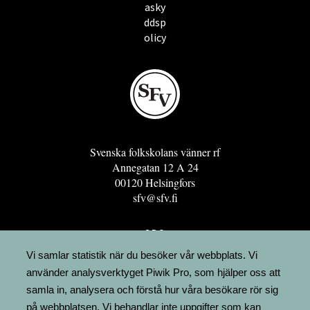
asky
ddsp
olicy
Svenska folkskolans vänner rf
Annegatan 12 A 24
00120 Helsingfors
sfv@sfv.fi
GRO
FÖRENINGSRESURSEN
Vi samlar statistik när du besöker vår webbplats. Vi
använder analysverktyget Piwik Pro, som hjälper oss att
MINNESRUNOR.FI
samla in, analysera och förstå hur våra besökare rör sig
UPPSLAGSVERKET FINLAND
på webbplatsen. Vi behandlar inte uppgifter som kan