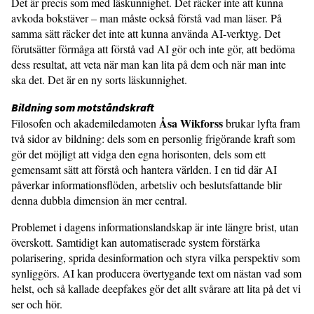
Det är precis som med läskunnighet. Det räcker inte att kunna
avkoda bokstäver – man måste också förstå vad man läser. På
samma sätt räcker det inte att kunna använda AI-verktyg. Det
förutsätter förmåga att förstå vad AI gör och inte gör, att bedöma
dess resultat, att veta när man kan lita på dem och när man inte
ska det. Det är en ny sorts läskunnighet.
Bildning som motståndskraft
Åsa Wikforss
Filosofen och akademiledamoten
brukar lyfta fram
två sidor av bildning: dels som en personlig frigörande kraft som
gör det möjligt att vidga den egna horisonten, dels som ett
gemensamt sätt att förstå och hantera världen. I en tid där AI
påverkar informationsflöden, arbetsliv och beslutsfattande blir
denna dubbla dimension än mer central.
Problemet i dagens informationslandskap är inte längre brist, utan
överskott. Samtidigt kan automatiserade system förstärka
polarisering, sprida desinformation och styra vilka perspektiv som
synliggörs. AI kan producera övertygande text om nästan vad som
helst, och så kallade deepfakes gör det allt svårare att lita på det vi
ser och hör.