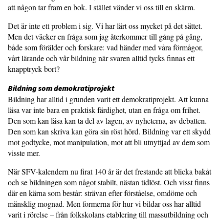
att någon tar fram en bok. I stället vänder vi oss till en skärm.
Det är inte ett problem i sig. Vi har lärt oss mycket på det sättet.
Men det väcker en fråga som jag återkommer till gång på gång,
både som förälder och forskare: vad händer med våra förmågor,
vårt lärande och vår bildning när svaren alltid tycks finnas ett
knapptryck bort?
Bildning som demokratiprojekt
Bildning har alltid i grunden varit ett demokratiprojekt. Att kunna
läsa var inte bara en praktisk färdighet, utan en fråga om frihet.
Den som kan läsa kan ta del av lagen, av nyheterna, av debatten.
Den som kan skriva kan göra sin röst hörd. Bildning var ett skydd
mot godtycke, mot manipulation, mot att bli utnyttjad av dem som
visste mer.
När SFV-kalendern nu firat 140 år är det frestande att blicka bakåt
och se bildningen som något stabilt, nästan tidlöst. Och visst finns
där en kärna som består: strävan efter förståelse, omdöme och
mänsklig mognad. Men formerna för hur vi bildar oss har alltid
varit i rörelse – från folkskolans etablering till massutbildning och