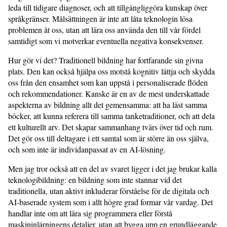
leda till tidigare diagnoser, och att tillgängliggöra kunskap över
språkgränser. Målsättningen är inte att låta teknologin lösa
problemen åt oss, utan att lära oss använda den till vår fördel
samtidigt som vi motverkar eventuella negativa konsekvenser.
Hur gör vi det? Traditionell bildning har fortfarande sin givna
plats. Den kan också hjälpa oss motstå kognitiv lättja och skydda
oss från den ensamhet som kan uppstå i personaliserade flöden
och rekommendationer. Kanske är en av de mest underskattade
aspekterna av bildning allt det gemensamma: att ha läst samma
böcker, att kunna referera till samma tanketraditioner, och att dela
ett kulturellt arv. Det skapar sammanhang tvärs över tid och rum.
Det gör oss till deltagare i ett samtal som är större än oss själva,
och som inte är individanpassat av en AI-lösning.
Men jag tror också att en del av svaret ligger i det jag brukar kalla
teknologibildning: en bildning som inte stannar vid det
traditionella, utan aktivt inkluderar förståelse för de digitala och
AI-baserade system som i allt högre grad formar vår vardag. Det
handlar inte om att lära sig programmera eller förstå
maskininlärningens detaljer, utan att bygga upp en grundläggande