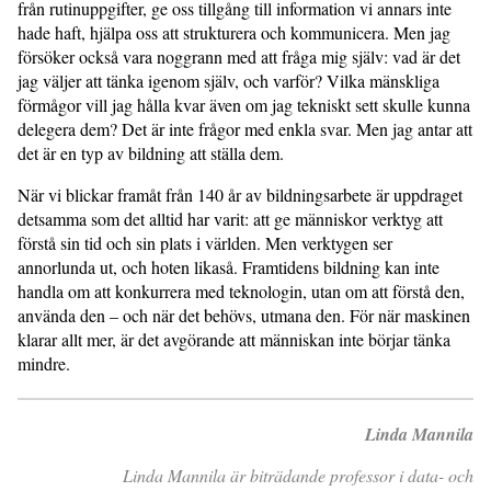
från rutinuppgifter, ge oss tillgång till information vi annars inte
hade haft, hjälpa oss att strukturera och kommunicera. Men jag
försöker också vara noggrann med att fråga mig själv: vad är det
jag väljer att tänka igenom själv, och varför? Vilka mänskliga
förmågor vill jag hålla kvar även om jag tekniskt sett skulle kunna
delegera dem? Det är inte frågor med enkla svar. Men jag antar att
det är en typ av bildning att ställa dem.
När vi blickar framåt från 140 år av bildningsarbete är uppdraget
detsamma som det alltid har varit: att ge människor verktyg att
förstå sin tid och sin plats i världen. Men verktygen ser
annorlunda ut, och hoten likaså. Framtidens bildning kan inte
handla om att konkurrera med teknologin, utan om att förstå den,
använda den – och när det behövs, utmana den. För när maskinen
klarar allt mer, är det avgörande att människan inte börjar tänka
mindre.
Linda Mannila
Linda Mannila är biträdande professor i data- och