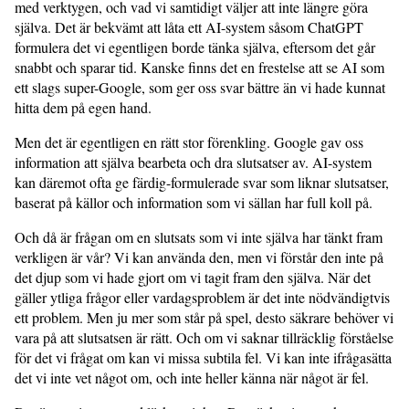
med verktygen, och vad vi samtidigt väljer att inte längre göra
själva. Det är bekvämt att låta ett AI-system såsom ChatGPT
formulera det vi egentligen borde tänka själva, eftersom det går
snabbt och sparar tid. Kanske finns det en frestelse att se AI som
ett slags super-Google, som ger oss svar bättre än vi hade kunnat
hitta dem på egen hand.
Men det är egentligen en rätt stor förenkling. Google gav oss
information att själva bearbeta och dra slutsatser av. AI-system
kan däremot ofta ge färdig-formulerade svar som liknar slutsatser,
baserat på källor och information som vi sällan har full koll på.
Och då är frågan om en slutsats som vi inte själva har tänkt fram
verkligen är vår? Vi kan använda den, men vi förstår den inte på
det djup som vi hade gjort om vi tagit fram den själva. När det
gäller ytliga frågor eller vardagsproblem är det inte nödvändigtvis
ett problem. Men ju mer som står på spel, desto säkrare behöver vi
vara på att slutsatsen är rätt. Och om vi saknar tillräcklig förståelse
för det vi frågat om kan vi missa subtila fel. Vi kan inte ifrågasätta
det vi inte vet något om, och inte heller känna när något är fel.