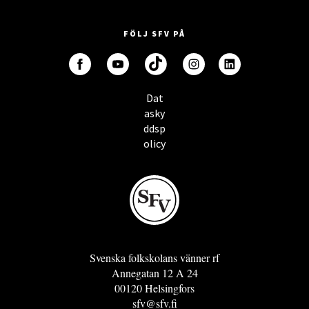
FÖLJ SFV PÅ
Dat
asky
ddsp
olicy
Svenska folkskolans vänner rf
Annegatan 12 A 24
00120 Helsingfors
sfv@sfv.fi