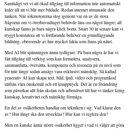
Samtidigt vet vi att ökad tillgång till information inte automatiskt
leder till att vi blir mer bildade. Redan internet utmanade den
tanken. När sökmotorerna slog igenom var en av de stora
frågorna om vi överhuvudtaget behövde lära oss något längre; all
kunskap fanns ju bara några klick borta. Snart 30 år senare kan vi
tryggt konstatera att vi fortfarande behöver en grundläggande
bildning, oberoende av hur mycket fakta som finns på nätet.
Med AI blir spänningen ännu tydligare. På bara några år har vi
fått tillgång till verktyg som kan formulera, analysera,
sammanfatta, översätta, komponera och resonera på en nivå som
för inte länge sedan ansågs vara exklusivt mänsklig. Så kallad
generativ AI kan skapa text, bild, ljud, video och programkod
utifrån våra önskemål och ett knapptryck. Det är en förändring
som påverkar allt från skolan och arbetslivet till hur vi tänker kring
kunskap, kreativitet och mänsklig förmåga.
En del av osäkerheten handlar om tekniken i sig. Vad klarar den
av? Hur långt ska den utvecklas? Hur kan vi reglera den?
Men en kanske ännu större osäkerhet ligger i vad vi väljer att göra