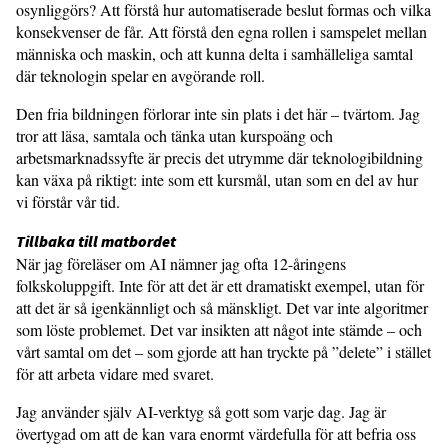
osynliggörs? Att förstå hur automatiserade beslut formas och vilka
konsekvenser de får. Att förstå den egna rollen i samspelet mellan
människa och maskin, och att kunna delta i samhälleliga samtal
där teknologin spelar en avgörande roll.
Den fria bildningen förlorar inte sin plats i det här – tvärtom. Jag
tror att läsa, samtala och tänka utan kurspoäng och
arbetsmarknadssyfte är precis det utrymme där teknologibildning
kan växa på riktigt: inte som ett kursmål, utan som en del av hur
vi förstår vår tid.
Tillbaka till matbordet
När jag föreläser om AI nämner jag ofta 12-åringens
folkskoluppgift. Inte för att det är ett dramatiskt exempel, utan för
att det är så igenkännligt och så mänskligt. Det var inte algoritmer
som löste problemet. Det var insikten att något inte stämde – och
vårt samtal om det – som gjorde att han tryckte på ”delete” i stället
för att arbeta vidare med svaret.
Jag använder själv AI-verktyg så gott som varje dag. Jag är
övertygad om att de kan vara enormt värdefulla för att befria oss