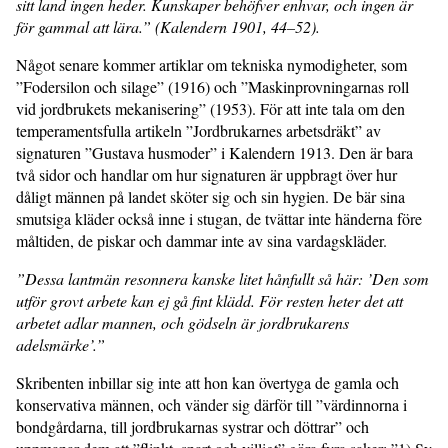
sitt land ingen heder. Kunskaper behöfver enhvar, och ingen är
för gammal att lära.” (Kalendern 1901, 44–52).
Något senare kommer artiklar om tekniska nymodigheter, som
”Fodersilon och silage” (1916) och ”Maskinprovningarnas roll
vid jordbrukets mekanisering” (1953). För att inte tala om den
temperamentsfulla artikeln ”Jordbrukarnes arbetsdräkt” av
signaturen ”Gustava husmoder” i Kalendern 1913. Den är bara
två sidor och handlar om hur signaturen är uppbragt över hur
dåligt männen på landet sköter sig och sin hygien. De bär sina
smutsiga kläder också inne i stugan, de tvättar inte händerna före
måltiden, de piskar och dammar inte av sina vardagskläder.
”Dessa lantmän resonnera kanske litet hånfullt så här: ’Den som
utför grovt arbete kan ej gå fint klädd. För resten heter det att
arbetet adlar mannen, och gödseln är jordbrukarens
adelsmärke’.”
Skribenten inbillar sig inte att hon kan övertyga de gamla och
konservativa männen, och vänder sig därför till ”värdinnorna i
bondgårdarna, till jordbrukarnas systrar och döttrar” och