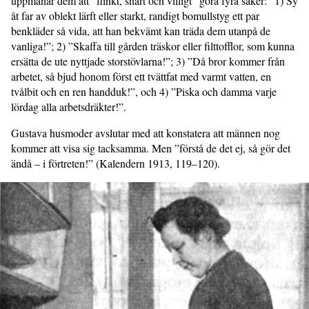
uppmanar dem att ”flinkt, snart och villigt” göra fyra saker: ”1) Sy
åt far av oblekt lärft eller starkt, randigt bomullstyg ett par
benkläder så vida, att han bekvämt kan träda dem utanpå de
vanliga!”; 2) ”Skaffa till gården träskor eller filttofflor, som kunna
ersätta de ute nyttjade storstövlarna!”; 3) ”Då bror kommer från
arbetet, så bjud honom först ett tvättfat med varmt vatten, en
tvålbit och en ren handduk!”, och 4) ”Piska och damma varje
lördag alla arbetsdräkter!”.
Gustava husmoder avslutar med att konstatera att männen nog
kommer att visa sig tacksamma. Men ”förstå de det ej, så gör det
ändå – i förtreten!” (Kalendern 1913, 119–120).