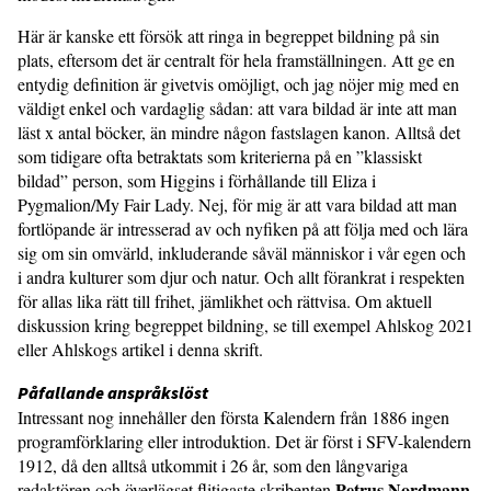
Här är kanske ett försök att ringa in begreppet bildning på sin
plats, eftersom det är centralt för hela framställningen. Att ge en
entydig definition är givetvis omöjligt, och jag nöjer mig med en
väldigt enkel och vardaglig sådan: att vara bildad är inte att man
läst x antal böcker, än mindre någon fastslagen kanon. Alltså det
som tidigare ofta betraktats som kriterierna på en ”klassiskt
bildad” person, som Higgins i förhållande till Eliza i
Pygmalion/My Fair Lady. Nej, för mig är att vara bildad att man
fortlöpande är intresserad av och nyfiken på att följa med och lära
sig om sin omvärld, inkluderande såväl människor i vår egen och
i andra kulturer som djur och natur. Och allt förankrat i respekten
för allas lika rätt till frihet, jämlikhet och rättvisa. Om aktuell
diskussion kring begreppet bildning, se till exempel Ahlskog 2021
eller Ahlskogs artikel i denna skrift.
Påfallande anspråkslöst
Intressant nog innehåller den första Kalendern från 1886 ingen
programförklaring eller introduktion. Det är först i SFV-kalendern
1912, då den alltså utkommit i 26 år, som den långvariga
Petrus Nordmann
redaktören och överlägset flitigaste skribenten