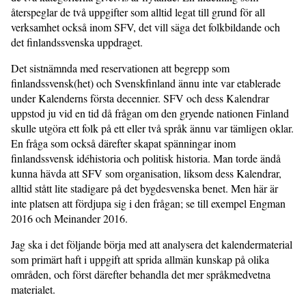
återspeglar de två uppgifter som alltid legat till grund för all
verksamhet också inom SFV, det vill säga det folkbildande och
det finlandssvenska uppdraget.
Det sistnämnda med reservationen att begrepp som
finlandssvensk(het) och Svenskfinland ännu inte var etablerade
under Kalenderns första decennier. SFV och dess Kalendrar
uppstod ju vid en tid då frågan om den gryende nationen Finland
skulle utgöra ett folk på ett eller två språk ännu var tämligen oklar.
En fråga som också därefter skapat spänningar inom
finlandssvensk idéhistoria och politisk historia. Man torde ändå
kunna hävda att SFV som organisation, liksom dess Kalendrar,
alltid stått lite stadigare på det bygdesvenska benet. Men här är
inte platsen att fördjupa sig i den frågan; se till exempel Engman
2016 och Meinander 2016.
Jag ska i det följande börja med att analysera det kalendermaterial
som primärt haft i uppgift att sprida allmän kunskap på olika
områden, och först därefter behandla det mer språkmedvetna
materialet.