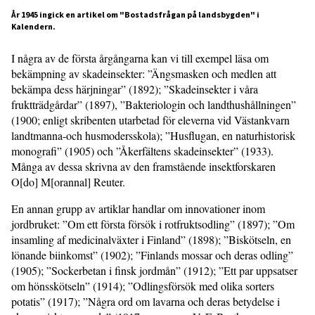
År 1945 ingick en artikel om "Bostadsfrågan på landsbygden" i
Kalendern.
I några av de första årgångarna kan vi till exempel läsa om
bekämpning av skadeinsekter: ”Ängsmasken och medlen att
bekämpa dess härjningar” (1892); ”Skadeinsekter i våra
fruktträdgårdar” (1897), ”Bakteriologin och landthushållningen”
(1900; enligt skribenten utarbetad för eleverna vid Västankvarn
landtmanna-och husmodersskola); ”Husflugan, en naturhistorisk
monografi” (1905) och ”Åkerfältens skadeinsekter” (1933).
Många av dessa skrivna av den framstående insektforskaren
O[do] M[orannal] Reuter.
En annan grupp av artiklar handlar om innovationer inom
jordbruket: ”Om ett första försök i rotfruktsodling” (1897); ”Om
insamling af medicinalväxter i Finland” (1898); ”Biskötseln, en
lönande biinkomst” (1902); ”Finlands mossar och deras odling”
(1905); ”Sockerbetan i finsk jordmån” (1912); ”Ett par uppsatser
om hönsskötseln” (1914); ”Odlingsförsök med olika sorters
potatis” (1917); ”Några ord om lavarna och deras betydelse i