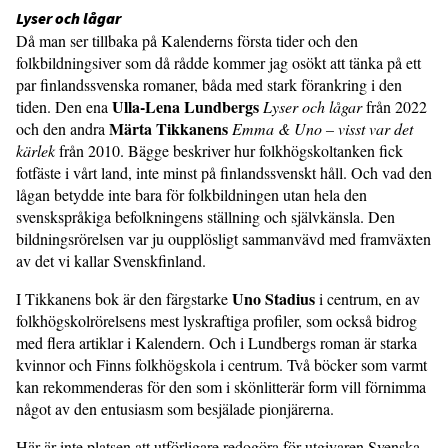
Lyser och lågar
Då man ser tillbaka på Kalenderns första tider och den
folkbildningsiver som då rådde kommer jag osökt att tänka på ett
par finlandssvenska romaner, båda med stark förankring i den
Ulla-Lena Lundbergs
tiden. Den ena
Lyser och lågar
från 2022
Märta Tikkanens
och den andra
Emma & Uno – visst var det
kärlek
från 2010. Bägge beskriver hur folkhögskoltanken fick
fotfäste i vårt land, inte minst på finlandssvenskt håll. Och vad den
lågan betydde inte bara för folkbildningen utan hela den
svenskspråkiga befolkningens ställning och självkänsla. Den
bildningsrörelsen var ju oupplösligt sammanvävd med framväxten
av det vi kallar Svenskfinland.
Uno Stadius
I Tikkanens bok är den färgstarke
i centrum, en av
folkhögskolrörelsens mest lyskraftiga profiler, som också bidrog
med flera artiklar i Kalendern. Och i Lundbergs roman är starka
kvinnor och Finns folkhögskola i centrum. Två böcker som varmt
kan rekommenderas för den som i skönlitterär form vill förnimma
något av den entusiasm som besjälade pionjärerna.
Här är inte platsen att utförligare redogöra för utgivaren Svenska