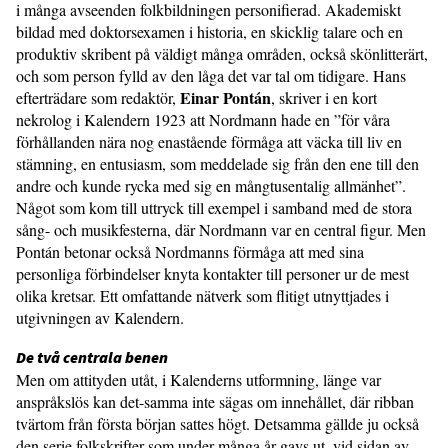
i många avseenden folkbildningen personifierad. Akademiskt
bildad med doktorsexamen i historia, en skicklig talare och en
produktiv skribent på väldigt många områden, också skönlitterärt,
och som person fylld av den låga det var tal om tidigare. Hans
Einar Pontán
efterträdare som redaktör,
, skriver i en kort
nekrolog i Kalendern 1923 att Nordmann hade en ”för våra
förhållanden nära nog enastående förmåga att väcka till liv en
stämning, en entusiasm, som meddelade sig från den ene till den
andre och kunde rycka med sig en mångtusentalig allmänhet”.
Något som kom till uttryck till exempel i samband med de stora
sång- och musikfesterna, där Nordmann var en central figur. Men
Pontán betonar också Nordmanns förmåga att med sina
personliga förbindelser knyta kontakter till personer ur de mest
olika kretsar. Ett omfattande nätverk som flitigt utnyttjades i
utgivningen av Kalendern.
De två centrala benen
Men om attityden utåt, i Kalenderns utformning, länge var
anspråkslös kan det-samma inte sägas om innehållet, där ribban
tvärtom från första början sattes högt. Detsamma gällde ju också
den serie folkskrifter som under många år gavs ut, vid sidan av