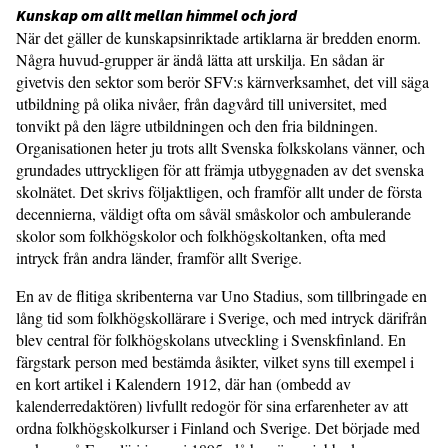
Kunskap om allt mellan himmel och jord
När det gäller de kunskapsinriktade artiklarna är bredden enorm.
Några huvud-grupper är ändå lätta att urskilja. En sådan är
givetvis den sektor som berör SFV:s kärnverksamhet, det vill säga
utbildning på olika nivåer, från dagvård till universitet, med
tonvikt på den lägre utbildningen och den fria bildningen.
Organisationen heter ju trots allt Svenska folkskolans vänner, och
grundades uttryckligen för att främja utbyggnaden av det svenska
skolnätet. Det skrivs följaktligen, och framför allt under de första
decennierna, väldigt ofta om såväl småskolor och ambulerande
skolor som folkhögskolor och folkhögskoltanken, ofta med
intryck från andra länder, framför allt Sverige.
En av de flitiga skribenterna var Uno Stadius, som tillbringade en
lång tid som folkhögskollärare i Sverige, och med intryck därifrån
blev central för folkhögskolans utveckling i Svenskfinland. En
färgstark person med bestämda åsikter, vilket syns till exempel i
en kort artikel i Kalendern 1912, där han (ombedd av
kalenderredaktören) livfullt redogör för sina erfarenheter av att
ordna folkhögskolkurser i Finland och Sverige. Det började med