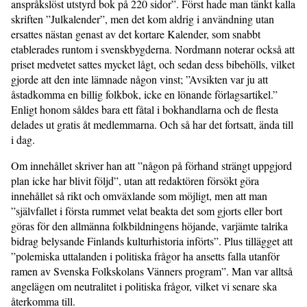
anspråkslöst utstyrd bok på 220 sidor”. Först hade man tänkt kalla
skriften ”Julkalender”, men det kom aldrig i användning utan
ersattes nästan genast av det kortare Kalender, som snabbt
etablerades runtom i svenskbygderna. Nordmann noterar också att
priset medvetet sattes mycket lågt, och sedan dess bibehölls, vilket
gjorde att den inte lämnade någon vinst; ”Avsikten var ju att
åstadkomma en billig folkbok, icke en lönande förlagsartikel.”
Enligt honom såldes bara ett fåtal i bokhandlarna och de flesta
delades ut gratis åt medlemmarna. Och så har det fortsatt, ända till
i dag.
Om innehållet skriver han att ”någon på förhand strängt uppgjord
plan icke har blivit följd”, utan att redaktören försökt göra
innehållet så rikt och omväxlande som möjligt, men att man
”självfallet i första rummet velat beakta det som gjorts eller bort
göras för den allmänna folkbildningens höjande, varjämte talrika
bidrag belysande Finlands kulturhistoria införts”. Plus tillägget att
”polemiska uttalanden i politiska frågor ha ansetts falla utanför
ramen av Svenska Folkskolans Vänners program”. Man var alltså
angelägen om neutralitet i politiska frågor, vilket vi senare ska
återkomma till.