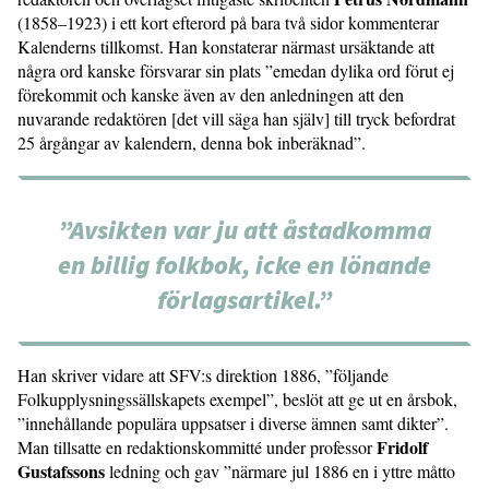
(1858–1923) i ett kort efterord på bara två sidor kommenterar
Kalenderns tillkomst. Han konstaterar närmast ursäktande att
några ord kanske försvarar sin plats ”emedan dylika ord förut ej
förekommit och kanske även av den anledningen att den
nuvarande redaktören [det vill säga han själv] till tryck befordrat
25 årgångar av kalendern, denna bok inberäknad”.
”Avsikten var ju att åstadkomma
en billig folkbok, icke en lönande
förlagsartikel.”
Han skriver vidare att SFV:s direktion 1886, ”följande
Folkupplysningssällskapets exempel”, beslöt att ge ut en årsbok,
”innehållande populära uppsatser i diverse ämnen samt dikter”.
Fridolf
Man tillsatte en redaktionskommitté under professor
Gustafssons
ledning och gav ”närmare jul 1886 en i yttre måtto