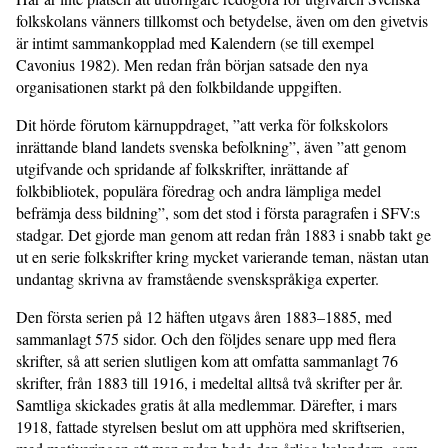
folkskolans vänners tillkomst och betydelse, även om den givetvis
är intimt sammankopplad med Kalendern (se till exempel
Cavonius 1982). Men redan från början satsade den nya
organisationen starkt på den folkbildande uppgiften.
Dit hörde förutom kärnuppdraget, ”att verka för folkskolors
inrättande bland landets svenska befolkning”, även ”att genom
utgifvande och spridande af folkskrifter, inrättande af
folkbibliotek, populära föredrag och andra lämpliga medel
befrämja dess bildning”, som det stod i första paragrafen i SFV:s
stadgar. Det gjorde man genom att redan från 1883 i snabb takt ge
ut en serie folkskrifter kring mycket varierande teman, nästan utan
undantag skrivna av framstående svenskspråkiga experter.
Den första serien på 12 häften utgavs åren 1883–1885, med
sammanlagt 575 sidor. Och den följdes senare upp med flera
skrifter, så att serien slutligen kom att omfatta sammanlagt 76
skrifter, från 1883 till 1916, i medeltal alltså två skrifter per år.
Samtliga skickades gratis åt alla medlemmar. Därefter, i mars
1918, fattade styrelsen beslut om att upphöra med skriftserien,