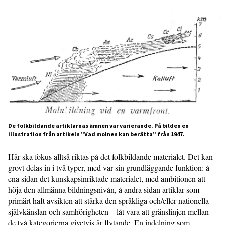
De folkbildande artiklarnas ämnen var varierande. På bilden en
illustration från artikeln ”Vad molnen kan berätta” från 1947.
Här ska fokus alltså riktas på det folkbildande materialet. Det kan
grovt delas in i två typer, med var sin grundläggande funktion: å
ena sidan det kunskapsinriktade materialet, med ambitionen att
höja den allmänna bildningsnivån, å andra sidan artiklar som
primärt haft avsikten att stärka den språkliga och/eller nationella
självkänslan och samhörigheten – låt vara att gränslinjen mellan
de två kategorierna givetvis är flytande. En indelning som