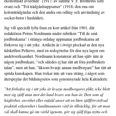
ekonomiskt avseende” (1917; av samme V. F. Brotherus som
ovan) och ”Två trädgårdsuppsatser” (1918; den ena om
koloniträdgårdar och den andra om odling och användning av
socker-betor i hushållet).
Jag vill speciellt lyfta fram en kort artikel från 1901, där
redaktören Petrus Nordmann under rubriken ”Till de små
jordbrukarna” i stränga ordalag uppmanar jordbrukarna att
förkovra sig i sitt yrke. Artikeln är i övrigt plockad ur den nya
tidskriften Pellervo, med en redogörelse för den nya lagen om
andelsverksamhet. Nordmann konstaterar att han själv inte är
någon jordbrukare, ”och således ej har rätt att föra jordbrukets
talan”, men att han, ”liksom hvarje annan medborgare” har rätt att
sprida kunskapen. Han tvekar inte att vara sträng, i något som
återspeglar det bildningsetos som genomsyrade hela Kalendern:
”Att förkofra sig i sitt yrke är hvarje medborgares plikt, icke blott
mot sig själf utan mot det land hvars son han är. Den som af
håglöshet, envishet eller enfald anser att en liten själfförvärfvad
praktisk erfarenhet i landtmannens värf är tillräcklig, för att man
väl skall kunna gå sin värld igenom, gör sig själf föga nytta och