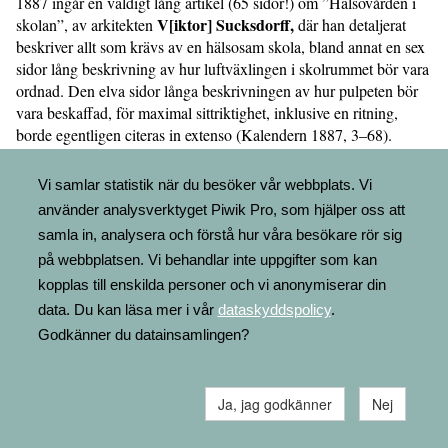
1887 ingår en väldigt lång artikel (65 sidor!) om ”Hälsovården i
V[iktor] Sucksdorff,
skolan”, av arkitekten
där han detaljerat
beskriver allt som krävs av en hälsosam skola, bland annat en sex
sidor lång beskrivning av hur luftväxlingen i skolrummet bör vara
ordnad. Den elva sidor långa beskrivningen av hur pulpeten bör
vara beskaffad, för maximal sittriktighet, inklusive en ritning,
borde egentligen citeras in extenso (Kalendern 1887, 3–68).
Vi samlar statistik när du besöker vår webbplats. Vi
använder analysverktyget Piwik Pro, som hjälper oss att
samla in, analysera och förstå hur våra besökare rör sig
på webbplatsen. Vi behandlar inte uppgifter som kan
kopplas till enskilda personer och vi anonymiserar din
data. Du kan läsa mer i vår
dataskyddspolicy
.
Godkänner du datainsamlingen?
Ja, jag godkänner
Nej