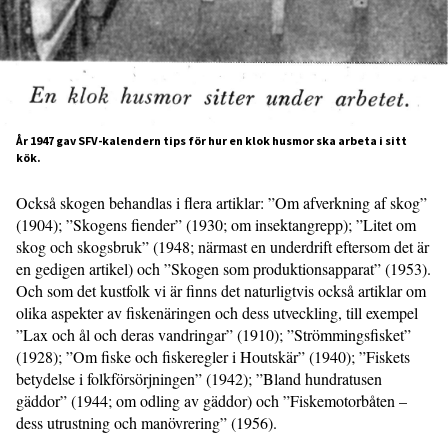
År 1947 gav SFV-kalendern tips för hur en klok husmor ska arbeta i sitt
kök.
Också skogen behandlas i flera artiklar: ”Om afverkning af skog”
(1904); ”Skogens fiender” (1930; om insektangrepp); ”Litet om
skog och skogsbruk” (1948; närmast en underdrift eftersom det är
en gedigen artikel) och ”Skogen som produktionsapparat” (1953).
Och som det kustfolk vi är finns det naturligtvis också artiklar om
olika aspekter av fiskenäringen och dess utveckling, till exempel
”Lax och ål och deras vandringar” (1910); ”Strömmingsfisket”
(1928); ”Om fiske och fiskeregler i Houtskär” (1940); ”Fiskets
betydelse i folkförsörjningen” (1942); ”Bland hundratusen
gäddor” (1944; om odling av gäddor) och ”Fiskemotorbåten –
dess utrustning och manövrering” (1956).