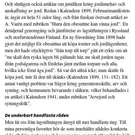
Och slutligen också artiklar om juridiken kring jordinnehav och
anskaffning av jord. Redan i Kalendern 1899, Februarimanifestets
år, ingår en hela 51 sidor lång, och från finskan översatt artikel av
A. Varén med rubriken ”Huru den obesuttne kan vinna jord”. En
detaljerad genomgång och jämförelse av lagstiftningen i Ryssland
och storfurstendömet Finland. En ny förordning från 1898 hade
gjort det möjligt för obesuttna att köpa tomter och jordlägenheter,
men det hade olyckligtvis ”från torp till torp” gått ett rykte om att
”nu skall den ryska lagen bli gällande här, nu skall jorden tagas
ifrån godsägarena och fördelas jämt mellan torpare och alla,
hvilka icke förut äga jord”. Så var det alltså icke; man skulle få
köpa jord, inte få den till skänks (Kalendern 1899, 131–182). Ett
annat vanligt problem var frågor kring generationsskifte, arv och
sytning, och hemmanets bevarande i släkten, vilket behandlades i
en artikel i Kalendern 1941, under rubriken ”Arvejord och
sytningsfolk”.
De underbart handfasta råden
Men låt oss från lagstiftningen återgå till mer handfasta ting. Till
mina personliga favoriter hör de som innehåller alldeles konkreta