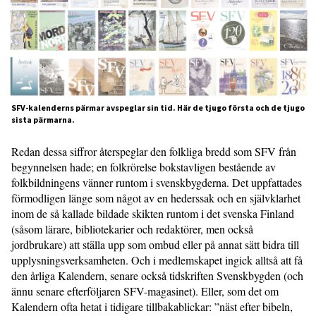
SFV-kalenderns pärmar avspeglar sin tid. Här de tjugo första och de tjugo
sista pärmarna.
Redan dessa siffror återspeglar den folkliga bredd som SFV från
begynnelsen hade; en folkrörelse bokstavligen bestående av
folkbildningens vänner runtom i svenskbygderna. Det uppfattades
förmodligen länge som något av en hederssak och en självklarhet
inom de så kallade bildade skikten runtom i det svenska Finland
(såsom lärare, bibliotekarier och redaktörer, men också
jordbrukare) att ställa upp som ombud eller på annat sätt bidra till
upplysningsverksamheten. Och i medlemskapet ingick alltså att få
den årliga Kalendern, senare också tidskriften Svenskbygden (och
ännu senare efterföljaren SFV-magasinet). Eller, som det om
Kalendern ofta hetat i tidigare tillbakablickar: ”näst efter bibeln,