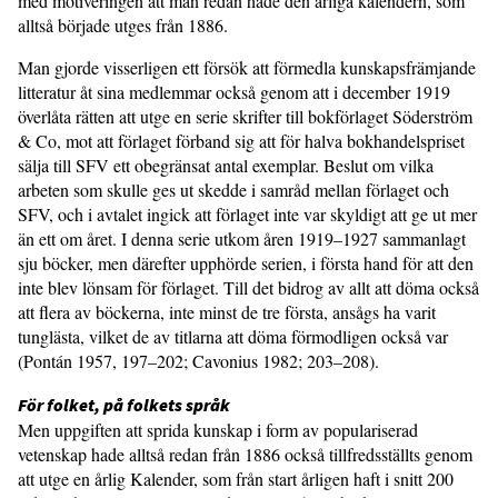
med motiveringen att man redan hade den årliga kalendern, som
alltså började utges från 1886.
Man gjorde visserligen ett försök att förmedla kunskapsfrämjande
litteratur åt sina medlemmar också genom att i december 1919
överlåta rätten att utge en serie skrifter till bokförlaget Söderström
& Co, mot att förlaget förband sig att för halva bokhandelspriset
sälja till SFV ett obegränsat antal exemplar. Beslut om vilka
arbeten som skulle ges ut skedde i samråd mellan förlaget och
SFV, och i avtalet ingick att förlaget inte var skyldigt att ge ut mer
än ett om året. I denna serie utkom åren 1919–1927 sammanlagt
sju böcker, men därefter upphörde serien, i första hand för att den
inte blev lönsam för förlaget. Till det bidrog av allt att döma också
att flera av böckerna, inte minst de tre första, ansågs ha varit
tunglästa, vilket de av titlarna att döma förmodligen också var
(Pontán 1957, 197–202; Cavonius 1982; 203–208).
För folket, på folkets språk
Men uppgiften att sprida kunskap i form av populariserad
vetenskap hade alltså redan från 1886 också tillfredsställts genom
att utge en årlig Kalender, som från start årligen haft i snitt 200