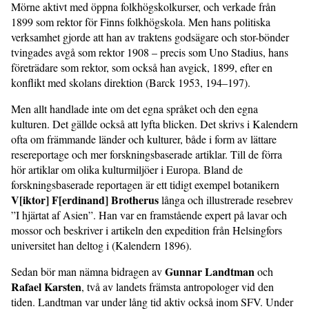
Mörne aktivt med öppna folkhögskolkurser, och verkade från
1899 som rektor för Finns folkhögskola. Men hans politiska
verksamhet gjorde att han av traktens godsägare och stor-bönder
tvingades avgå som rektor 1908 – precis som Uno Stadius, hans
företrädare som rektor, som också han avgick, 1899, efter en
konflikt med skolans direktion (Barck 1953, 194–197).
Men allt handlade inte om det egna språket och den egna
kulturen. Det gällde också att lyfta blicken. Det skrivs i Kalendern
ofta om främmande länder och kulturer, både i form av lättare
resereportage och mer forskningsbaserade artiklar. Till de förra
hör artiklar om olika kulturmiljöer i Europa. Bland de
forskningsbaserade reportagen är ett tidigt exempel botanikern
V[iktor] F[erdinand] Brotherus
långa och illustrerade resebrev
”I hjärtat af Asien”. Han var en framstående expert på lavar och
mossor och beskriver i artikeln den expedition från Helsingfors
universitet han deltog i (Kalendern 1896).
Gunnar Landtman
Sedan bör man nämna bidragen av
och
Rafael Karsten
, två av landets främsta antropologer vid den
tiden. Landtman var under lång tid aktiv också inom SFV. Under