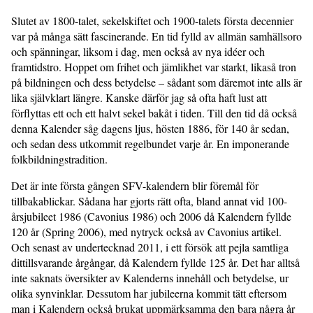
Slutet av 1800-talet, sekelskiftet och 1900-talets första decennier
var på många sätt fascinerande. En tid fylld av allmän samhällsoro
och spänningar, liksom i dag, men också av nya idéer och
framtidstro. Hoppet om frihet och jämlikhet var starkt, likaså tron
på bildningen och dess betydelse – sådant som däremot inte alls är
lika självklart längre. Kanske därför jag så ofta haft lust att
förflyttas ett och ett halvt sekel bakåt i tiden. Till den tid då också
denna Kalender såg dagens ljus, hösten 1886, för 140 år sedan,
och sedan dess utkommit regelbundet varje år. En imponerande
folkbildningstradition.
Det är inte första gången SFV-kalendern blir föremål för
tillbakablickar. Sådana har gjorts rätt ofta, bland annat vid 100-
årsjubileet 1986 (Cavonius 1986) och 2006 då Kalendern fyllde
120 år (Spring 2006), med nytryck också av Cavonius artikel.
Och senast av undertecknad 2011, i ett försök att pejla samtliga
dittillsvarande årgångar, då Kalendern fyllde 125 år. Det har alltså
inte saknats översikter av Kalenderns innehåll och betydelse, ur
olika synvinklar. Dessutom har jubileerna kommit tätt eftersom
man i Kalendern också brukat uppmärksamma den bara några år