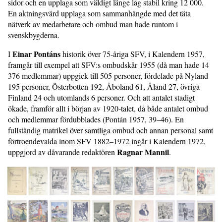
sidor och en upplaga som väldigt länge låg stabil kring 12 000.
En aktningsvärd upplaga som sammanhängde med det täta
nätverk av medarbetare och ombud man hade runtom i
svenskbygderna.
Einar Pontáns
I
historik över 75-åriga SFV, i Kalendern 1957,
framgår till exempel att SFV:s ombudskår 1955 (då man hade 14
376 medlemmar) uppgick till 505 personer, fördelade på Nyland
195 personer, Österbotten 192, Åboland 61, Åland 27, övriga
Finland 24 och utomlands 6 personer. Och att antalet stadigt
ökade, framför allt i början av 1920-talet, då både antalet ombud
och medlemmar fördubblades (Pontán 1957, 39–46). En
fullständig matrikel över samtliga ombud och annan personal samt
förtroendevalda inom SFV 1882–1972 ingår i Kalendern 1972,
Ragnar Mannil
uppgjord av dåvarande redaktören
.