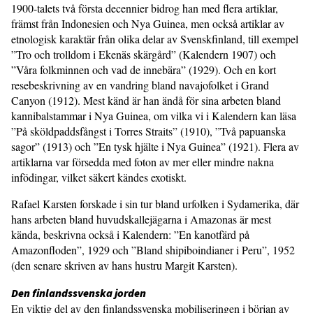
1900-talets två första decennier bidrog han med flera artiklar,
främst från Indonesien och Nya Guinea, men också artiklar av
etnologisk karaktär från olika delar av Svenskfinland, till exempel
”Tro och trolldom i Ekenäs skärgård” (Kalendern 1907) och
”Våra folkminnen och vad de innebära” (1929). Och en kort
resebeskrivning av en vandring bland navajofolket i Grand
Canyon (1912). Mest känd är han ändå för sina arbeten bland
kannibalstammar i Nya Guinea, om vilka vi i Kalendern kan läsa
”På sköldpaddsfångst i Torres Straits” (1910), ”Två papuanska
sagor” (1913) och ”En tysk hjälte i Nya Guinea” (1921). Flera av
artiklarna var försedda med foton av mer eller mindre nakna
infödingar, vilket säkert kändes exotiskt.
Rafael Karsten forskade i sin tur bland urfolken i Sydamerika, där
hans arbeten bland huvudskallejägarna i Amazonas är mest
kända, beskrivna också i Kalendern: ”En kanotfärd på
Amazonfloden”, 1929 och ”Bland shipiboindianer i Peru”, 1952
(den senare skriven av hans hustru Margit Karsten).
Den finlandssvenska jorden
En viktig del av den finlandssvenska mobiliseringen i början av