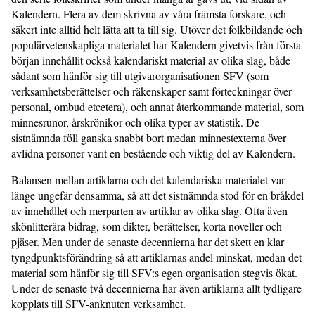
Kalendern. Flera av dem skrivna av våra främsta forskare, och
säkert inte alltid helt lätta att ta till sig. Utöver det folkbildande och
populärvetenskapliga materialet har Kalendern givetvis från första
början innehållit också kalendariskt material av olika slag, både
sådant som hänför sig till utgivarorganisationen SFV (som
verksamhetsberättelser och räkenskaper samt förteckningar över
personal, ombud etcetera), och annat återkommande material, som
minnesrunor, årskrönikor och olika typer av statistik. De
sistnämnda föll ganska snabbt bort medan minnestexterna över
avlidna personer varit en bestående och viktig del av Kalendern.
Balansen mellan artiklarna och det kalendariska materialet var
länge ungefär densamma, så att det sistnämnda stod för en bråkdel
av innehållet och merparten av artiklar av olika slag. Ofta även
skönlitterära bidrag, som dikter, berättelser, korta noveller och
pjäser. Men under de senaste decennierna har det skett en klar
tyngdpunktsförändring så att artiklarnas andel minskat, medan det
material som hänför sig till SFV:s egen organisation stegvis ökat.
Under de senaste två decennierna har även artiklarna allt tydligare
kopplats till SFV-anknuten verksamhet.