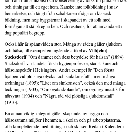
råd i allt från simkonst och konservering av torsk till praktiska kök
och ritningar till ett eget hem. Kanske inte folkbildning i snäv
bemärkelse, och långt ifrån schablonen ifråga om klassisk
bildning, men nog byggstenar i skapandet av ett folk med
förmågan att stå på egna ben. Och resiliens, för att använda ett i
dag populärt begrepp.
Också här är spännvidden stor. Många av råden gäller sjukdom
Vilh[elm]
och hälsa, till exempel en ingående artikel av
Sucksdorff
”Om dammet och dess betydelse för hälsan” (1894).
Sucksdorff var landets första hygienprofessor, stadsläkare och
hälsoinspektör i Helsingfors. Andra exempel är ”Den första
hjälpen vid plötsliga olycks- och sjukdomsfall”, med många
teckningar (1895); ”Litet om simkonsten”, också den med många
teckningar (1903); ”Om ögats skolande”, om ögongymnastik för
närsynta (1904) och ”Några råd vid plötsliga sjukdomsfall”
(1910).
En annan viktig kategori gäller skapandet av trygga och
hälsosamma miljöer i hemmen, i skolan och på arbetsplatserna,
ofta kompletterade med ritningar och skisser. Redan i Kalendern