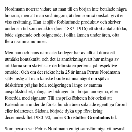
Nordmann noterar vidare att man till en början inte betalade några
honorar, men att man småningom, åt dem som så önskat, givit en
viss ersättning. Han är själv förbluffande produktiv och skriver
under sin tid som redaktör (åren 1887–1916) ett stort antal artiklar,
både signerade och osignerade, i olika ämnen under åren, ofta
flera i samma nummer.
Men han och hans närmaste kolleger har av allt att döma ett
utmärkt kontaktnät, och det är anmärkningsvärt hur många av
artiklarna som skrivits av de främsta experterna på respektive
område. Och om det räckte hela 25 år innan Petrus Nordmann
själv insåg att man kanske borde nämna något om själva
tidskriften präglas hela redigeringen länge av samma
anspråkslöshet; många av bidragen är i början anonyma, eller
försedda med signatur. Till anspråkslösheten hör också att
Kalendrarna under de första hundra åren saknade egentliga förord
eller ledartexter. Sådana började dyka upp först kring
Christoffer Grönholms
decennieskiftet 1980–90, under
tid.
Som person var Petrus Nordmann enligt samstämmiga vittnesmål