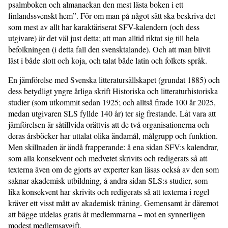
psalmboken och almanackan den mest lästa boken i ett
finlandssvenskt hem”. För om man på något sätt ska beskriva det
som mest av allt har karaktäriserat SFV-kalendern (och dess
utgivare) är det väl just detta; att man alltid riktat sig till hela
befolkningen (i detta fall den svensktalande). Och att man blivit
läst i både slott och koja, och talat både latin och folkets språk.
En jämförelse med Svenska litteratursällskapet (grundat 1885) och
dess betydligt yngre årliga skrift Historiska och litteraturhistoriska
studier (som utkommit sedan 1925; och alltså firade 100 år 2025,
medan utgivaren SLS fyllde 140 år) ter sig frestande. Låt vara att
jämförelsen är såtillvida orättvis att de två organisationerna och
deras årsböcker har uttalat olika ändamål, målgrupp och funktion.
Men skillnaden är ändå frapperande: å ena sidan SFV:s kalendrar,
som alla konsekvent och medvetet skrivits och redigerats så att
texterna även om de gjorts av experter kan läsas också av den som
saknar akademisk utbildning, å andra sidan SLS:s studier, som
lika konsekvent har skrivits och redigerats så att texterna i regel
kräver ett visst mått av akademisk träning. Gemensamt är däremot
att bägge utdelas gratis åt medlemmarna – mot en synnerligen
modest medlemsavgift.