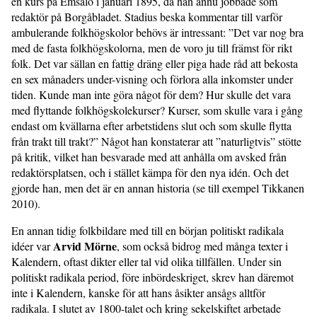
en kurs på Emsalö i januari 1895, då han ännu jobbade som
redaktör på Borgåbladet. Stadius beska kommentar till varför
ambulerande folkhögskolor behövs är intressant: ”Det var nog bra
med de fasta folkhögskolorna, men de voro ju till främst för rikt
folk. Det var sällan en fattig dräng eller piga hade råd att bekosta
en sex månaders under-visning och förlora alla inkomster under
tiden. Kunde man inte göra något för dem? Hur skulle det vara
med flyttande folkhögskolekurser? Kurser, som skulle vara i gång
endast om kvällarna efter arbetstidens slut och som skulle flytta
från trakt till trakt?” Något han konstaterar att ”naturligtvis” stötte
på kritik, vilket han besvarade med att anhålla om avsked från
redaktörsplatsen, och i stället kämpa för den nya idén. Och det
gjorde han, men det är en annan historia (se till exempel Tikkanen
2010).
En annan tidig folkbildare med till en början politiskt radikala
Arvid Mörne
idéer var
, som också bidrog med många texter i
Kalendern, oftast dikter eller tal vid olika tillfällen. Under sin
politiskt radikala period, före inbördeskriget, skrev han däremot
inte i Kalendern, kanske för att hans åsikter ansågs alltför
radikala. I slutet av 1800-talet och kring sekelskiftet arbetade