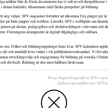
ga artiklar från de första decennierna har vi valt ut och återpublicerar i 
 i denna kalender, tillsammans med färska perspektiv på bildning.
ett steg vidare. SFV-magasinet fortsätter att utkomma fyra gånger per å
sidor på både papper och webben. Lärorikt, SFV:s webbplats om lärand
 pulsen på skolan, pedagogiken och skolutvecklingen i relevanta och ak
eter. Föreningens årsrapporter är digitalt tillgängliga och sökbara.
es ner. Folket och bildningsuppdraget finns kvar. SFV-kalendern upphö
idé och innehåll lever vidare i vår publikationsverksamhet. Vi förvalt
amma utvecklingsvilja och engagemang för bildning på svenska i Finla
ch drivkraft. Bildning är den mest hållbara färskvaran.
Wivan Nygård-Fagerudd är SFV:s styre
Ledaren har publicerats i SFV-k