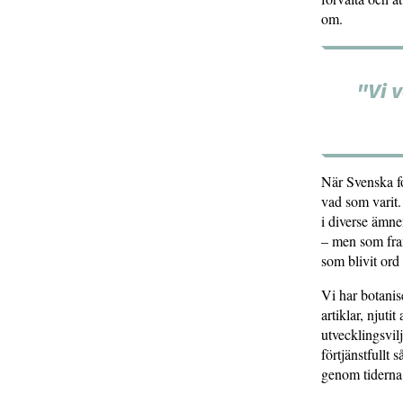
om.
"Vi v
När Svenska fo
vad som varit.
i diverse ämne
– men som fram
som blivit ord
Vi har botanis
artiklar, njuti
utvecklingsvi
förtjänstfullt
genom tiderna