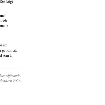
försiktigt
r med
e och
tuella
r att
ar genom att
nd som är
lseordförande.
alendern 2026.