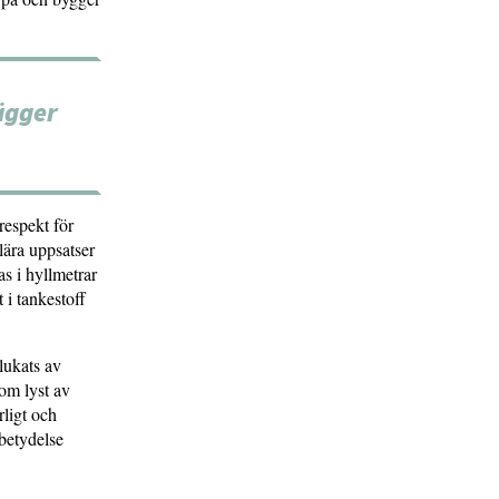
lägger
respekt för
lära uppsatser
s i hyllmetrar
 i tankestoff
lukats av
som lyst av
ligt och
 betydelse