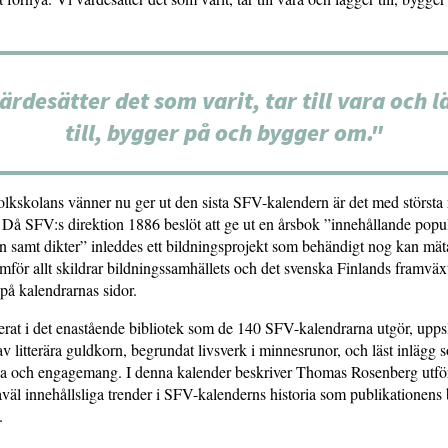
ärdesätter det som varit, tar till vara och 
till, bygger på och bygger om."
lkskolans vänner nu ger ut den sista SFV-kalendern är det med största 
 Då SFV:s direktion 1886 beslöt att ge ut en årsbok ”innehållande popu
n samt dikter” inleddes ett bildningsprojekt som behändigt nog kan mäta
för allt skildrar bildningssamhällets och det svenska Finlands framväxt
 på kalendrarnas sidor.
erat i det enastående bibliotek som de 140 SFV-kalendrarna utgör, upps
t av litterära guldkorn, begrundat livsverk i minnesrunor, och läst inlägg 
lja och engagemang. I denna kalender beskriver Thomas Rosenberg utför
 såväl innehållsliga trender i SFV-kalenderns historia som publikationens
.