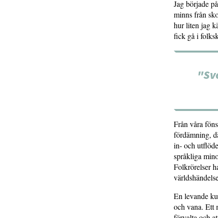
Jag började på
minns från sko
hur liten jag 
fick gå i folks
"Sv
Från våra fön
fördämning, dä
in- och utflöd
språkliga minor
Folkrörelser ha
världshändelse
En levande kul
och vana. Ett 
förvalta och at