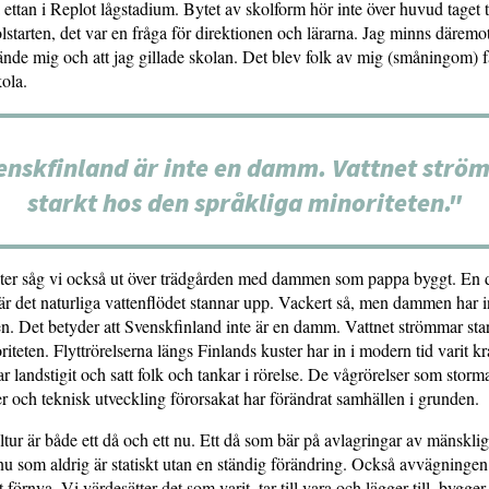
 ettan i Replot lågstadium. Bytet av skolform hör inte över huvud taget ti
lstarten, det var en fråga för direktionen och lärarna. Jag minns däremo
kände mig och att jag gillade skolan. Det blev folk av mig (småningom) fa
kola.
enskfinland är inte en damm. Vattnet strö
starkt hos den språkliga minoriteten."
ster såg vi också ut över trädgården med dammen som pappa byggt. En
r det naturliga vattenflödet stannar upp. Vackert så, men dammen har i
en. Det betyder att Svenskfinland inte är en damm. Vattnet strömmar sta
iteten. Flyttrörelserna längs Finlands kuster har in i modern tid varit kr
r landstigit och satt folk och tankar i rörelse. De vågrörelser som storma
r och teknisk utveckling förorsakat har förändrat samhällen i grunden.
tur är både ett då och ett nu. Ett då som bär på avlagringar av mänskli
nu som aldrig är statiskt utan en ständig förändring. Också avvägningen 
t förnya. Vi värdesätter det som varit, tar till vara och lägger till, bygg