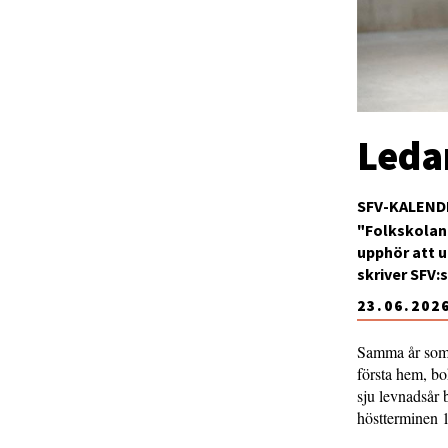
Leda
SFV-KALEN
"Folkskolan 
upphör att u
skriver SFV:
23.06.202
Samma år som j
första hem, bo
sju levnadsår 
höstterminen 1