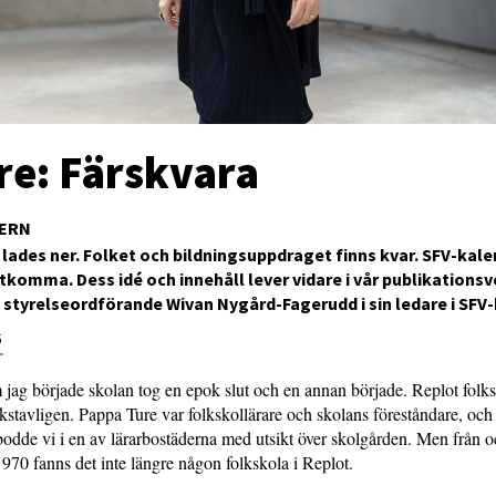
re: Färskvara
DERN
lades ner. Folket och bildningsuppdraget finns kvar. SFV-kal
tkomma. Dess idé och innehåll lever vidare i vår publikations
s styrelseordförande Wivan Nygård-Fagerudd i sin ledare i SFV
6
ag började skolan tog en epok slut och en annan började. Replot folks
kstavligen. Pappa Ture var folkskollärare och skolans föreståndare, och
bodde vi i en av lärarbostäderna med utsikt över skolgården. Men från 
970 fanns det inte längre någon folkskola i Replot.