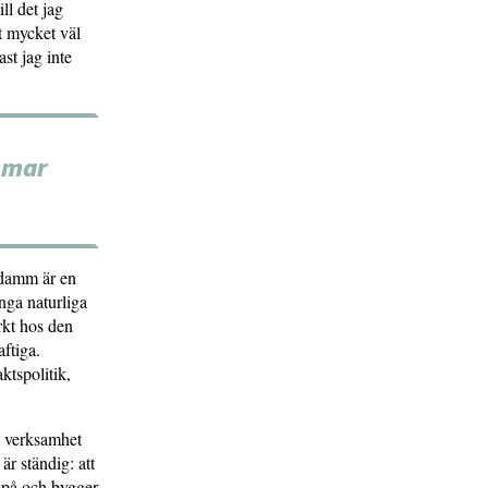
ll det jag
t mycket väl
st jag inte
mmar
 damm är en
nga naturliga
rkt hos den
aftiga.
ktspolitik,
g verksamhet
är ständig: att
er på och bygger