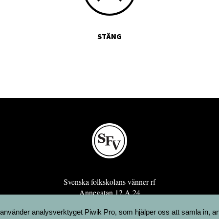
STÄNG
Svenska folkskolans vänner rf
Annegatan 12 A 24
00120 Helsingfors
 använder analysverktyget Piwik Pro, som hjälper oss att samla in, a
sfv@sfv.fi