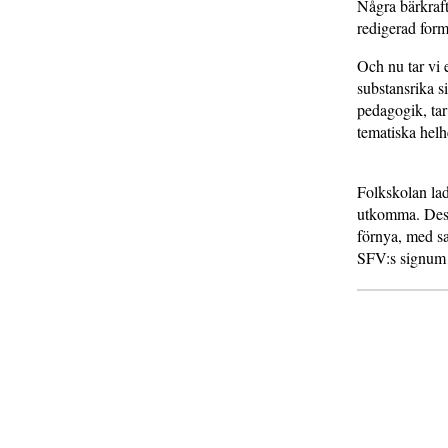
Några bärkrafti
redigerad form
Och nu tar vi 
substansrika 
pedagogik, tar
tematiska helh
Folkskolan lad
utkomma. Dess 
förnya, med s
SFV:s signum o