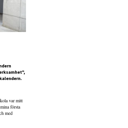
endern
verksamhet",
-kalendern.
kola var mitt
 mina första
och med