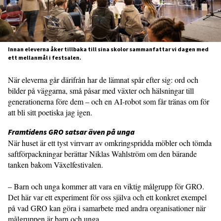
Innan eleverna åker tillbaka till sina skolor sammanfattar vi dagen med
ett mellanmål i festsalen.
När eleverna går därifrån har de lämnat spår efter sig: ord och
bilder på väggarna, små påsar med växter och hälsningar till
generationerna före dem – och en AI-robot som får tränas om för
att bli sitt poetiska jag igen.
Framtidens GRO satsar även på unga
När huset är ett tyst virrvarr av omkringspridda möbler och tömda
saftförpackningar berättar Niklas Wahlström om den bärande
tanken bakom Växelfestivalen.
– Barn och unga kommer att vara en viktig målgrupp för GRO.
Det här var ett experiment för oss själva och ett konkret exempel
på vad GRO kan göra i samarbete med andra organisationer när
målgruppen är barn och unga.