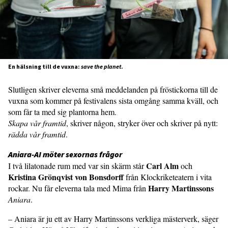
En hälsning till de vuxna:
save the planet
.
Slutligen skriver eleverna små meddelanden på fröstickorna till de
vuxna som kommer på festivalens sista omgång samma kväll, och
som får ta med sig plantorna hem.
Skapa vår framtid
, skriver någon, stryker över och skriver på nytt:
rädda vår framtid
.
Aniara-AI möter sexornas frågor
Carl Alm
I två lilatonade rum med var sin skärm står
och
Kristina Grönqvist von Bonsdorff
från Klockriketeatern i vita
Harry Martinssons
rockar. Nu får eleverna tala med Mima från
Aniara
.
– Aniara är ju ett av Harry Martinssons verkliga mästerverk, säger