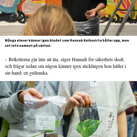
Många elever känner igen bladet som Hannah Kaihovirta håller upp, men
vet inte namnet på växten.
– Briketterna går inte att äta, säger Hannah för säkerhets skull,
och frågar sedan om någon känner igen sticklingen hon håller i
sin hand: en gullranka.