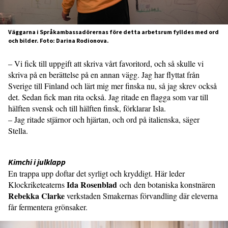
Väggarna i Språkambassadörernas före detta arbetsrum fylldes med ord
och bilder. Foto: Darina Rodionova.
– Vi fick till uppgift att skriva vårt favoritord, och så skulle vi
skriva på en berättelse på en annan vägg. Jag har flyttat från
Sverige till Finland och lärt mig mer finska nu, så jag skrev också
det. Sedan fick man rita också. Jag ritade en flagga som var till
hälften svensk och till hälften finsk, förklarar Isla.
– Jag ritade stjärnor och hjärtan, och ord på italienska, säger
Stella.
Kimchi i julklapp
En trappa upp doftar det syrligt och kryddigt. Här leder
Ida Rosenblad
Klockriketeaterns
och den botaniska konstnären
Rebekka Clarke
verkstaden Smakernas förvandling där eleverna
får fermentera grönsaker.