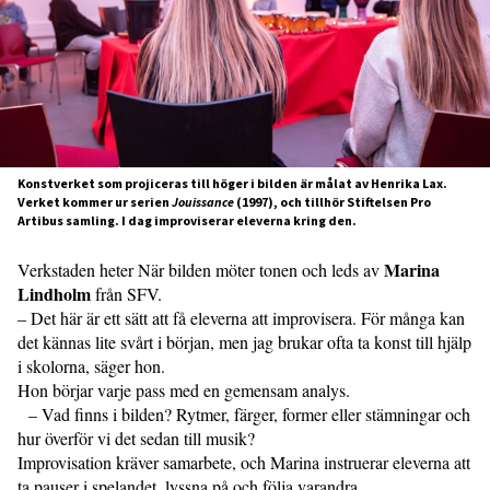
Konstverket som projiceras till höger i bilden är målat av Henrika Lax.
Verket kommer ur serien
Jouissance
(1997), och tillhör Stiftelsen Pro
Artibus samling. I dag improviserar eleverna kring den.
Marina
Verkstaden heter När bilden möter tonen och leds av
Lindholm
från SFV.
– Det här är ett sätt att få eleverna att improvisera. För många kan
det kännas lite svårt i början, men jag brukar ofta ta konst till hjälp
i skolorna, säger hon.
Hon börjar varje pass med en gemensam analys.
– Vad finns i bilden? Rytmer, färger, former eller stämningar och
hur överför vi det sedan till musik?
Improvisation kräver samarbete, och Marina instruerar eleverna att
ta pauser i spelandet, lyssna på och följa varandra.