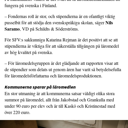
fungera på svenska i Finland.
– Fondernas roll är stor, och stipendierna är en ofantligt viktig
Nils
pusselbit för att stödja den svenskspråkiga skolan, säger
Saramo
, VD på Schildts & Söderströms.
För SFV:s sakkunniga Katarina Rejman är det positivt att se att
stipendierna är viktiga för att säkerställa tillgången på läromedel
av hög kvalitet på svenska.
– För läromedelsgruppen är det glädjande att rapporten visar att
de stipendier som delats ut genom åren har varit så betydelsefulla
för läromedelsförfattarna och läromedelsproduktionen.
Kommunerna sparar på läromedlen
En stor utmaning är att kommunerna satsar väldigt olika stora
summor på läromedel, allt från Jakobstad och Grankulla med
under 90 euro per elev och år till Kaskö och Kristinestad med
över 220 euro.