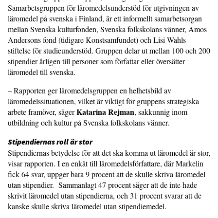
Samarbetsgruppen för läromedelsunderstöd för utgivningen av
läromedel på svenska i Finland, är ett informellt samarbetsorgan
mellan Svenska kulturfonden, Svenska folkskolans vänner, Amos
Andersons fond (tidigare Konstsamfundet) och Lisi Wahls
stiftelse för studieunderstöd. Gruppen delar ut mellan 100 och 200
stipendier årligen till personer som författar eller översätter
läromedel till svenska.
– Rapporten ger läromedelsgruppen en helhetsbild av
läromedelssituationen, vilket är viktigt för gruppens strategiska
Katarina Rejman
arbete framöver, säger
, sakkunnig inom
utbildning och kultur på Svenska folkskolans vänner.
Stipendiernas roll är stor
Stipendiernas betydelse för att det ska komma ut läromedel är stor,
visar rapporten. I en enkät till läromedelsförfattare, där Markelin
fick 64 svar, uppger bara 9 procent att de skulle skriva läromedel
utan stipendier. Sammanlagt 47 procent säger att de inte hade
skrivit läromedel utan stipendierna, och 31 procent svarar att de
kanske skulle skriva läromedel utan stipendiemedel.