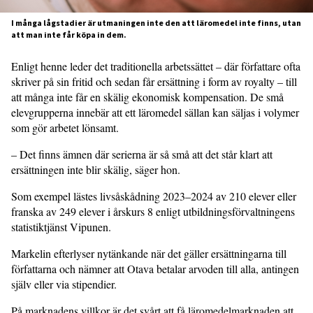
I många lågstadier är utmaningen inte den att läromedel inte finns, utan
att man inte får köpa in dem.
Enligt henne leder det traditionella arbetssättet – där författare ofta
skriver på sin fritid och sedan får ersättning i form av royalty – till
att många inte får en skälig ekonomisk kompensation. De små
elevgrupperna innebär att ett läromedel sällan kan säljas i volymer
som gör arbetet lönsamt.
– Det finns ämnen där serierna är så små att det står klart att
ersättningen inte blir skälig, säger hon.
Som exempel lästes livsåskådning 2023–2024 av 210 elever eller
franska av 249 elever i årskurs 8 enligt utbildningsförvaltningens
statistiktjänst Vipunen.
Markelin efterlyser nytänkande när det gäller ersättningarna till
författarna och nämner att Otava betalar arvoden till alla, antingen
själv eller via stipendier.
På marknadens villkor är det svårt att få läromedelmarknaden att