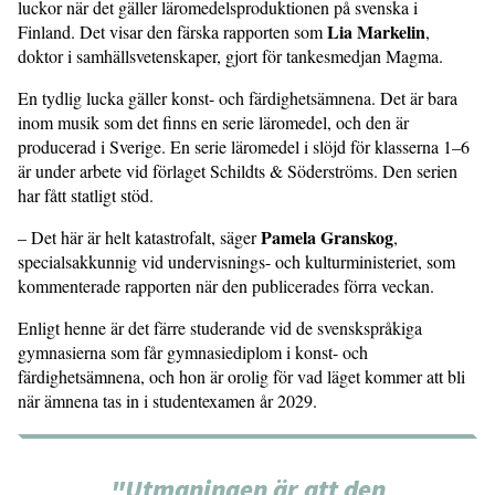
luckor när det gäller läromedelsproduktionen på svenska i
Lia Markelin
Finland. Det visar den färska rapporten som
,
doktor i samhällsvetenskaper, gjort för tankesmedjan Magma.
En tydlig lucka gäller konst- och färdighetsämnena. Det är bara
inom musik som det finns en serie läromedel, och den är
producerad i Sverige. En serie läromedel i slöjd för klasserna 1–6
är under arbete vid förlaget Schildts & Söderströms. Den serien
har fått statligt stöd.
Pamela Granskog
– Det här är helt katastrofalt, säger
,
specialsakkunnig vid undervisnings- och kulturministeriet, som
kommenterade rapporten när den publicerades förra veckan.
Enligt henne är det färre studerande vid de svenskspråkiga
gymnasierna som får gymnasiediplom i konst- och
färdighetsämnena, och hon är orolig för vad läget kommer att bli
när ämnena tas in i studentexamen år 2029.
"Utmaningen är att den