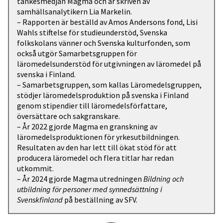
tankesmedjan Magma och är skriven av
samhällsanalytikern Lia Markelin.
– Rapporten är beställd av Amos Andersons fond, Lisi
Wahls stiftelse för studieunderstöd, Svenska
folkskolans vänner och Svenska kulturfonden, som
också utgör Samarbetsgruppen för
läromedelsunderstöd för utgivningen av läromedel på
svenska i Finland.
– Samarbetsgruppen, som kallas Läromedelsgruppen,
stödjer läromedelsproduktion på svenska i Finland
genom stipendier till läromedelsförfattare,
översättare och sakgranskare.
– År 2022 gjorde Magma en granskning av
läromedelsproduktionen för yrkesutbildningen.
Resultaten av den har lett till ökat stöd för att
producera läromedel och flera titlar har redan
utkommit.
– År 2024 gjorde Magma utredningen
Bildning och
utbildning för personer med synnedsättning i
Svenskfinland
på beställning av SFV.