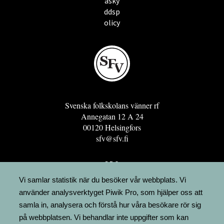
asky
ddsp
olicy
Svenska folkskolans vänner rf
Annegatan 12 A 24
00120 Helsingfors
sfv@sfv.fi
GRO
FÖRENINGSRESURSEN
Vi samlar statistik när du besöker vår webbplats. Vi
använder analysverktyget Piwik Pro, som hjälper oss att
MINNESRUNOR.FI
samla in, analysera och förstå hur våra besökare rör sig
UPPSLAGSVERKET FINLAND
på webbplatsen. Vi behandlar inte uppgifter som kan
LÄGENHETER