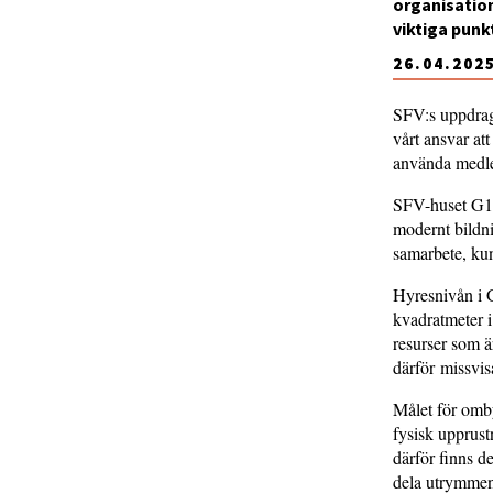
organisatione
viktiga punk
26.04.202
SFV:s uppdrag 
vårt ansvar at
använda medlen
SFV-huset G18 
modernt bildni
samarbete, ku
Hyresnivån i 
kvadratmeter i
resurser som ä
därför missvis
Målet för omby
fysisk upprust
därför finns de
dela utrymmen 