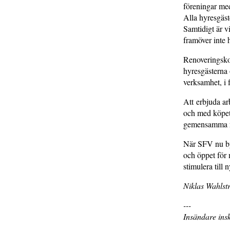
föreningar me
Alla hyresgäst
Samtidigt är v
framöver inte h
Renoveringsko
hyresgästerna 
verksamhet, i 
Att erbjuda arb
och med köpet 
gemensamma re
När SFV nu byg
och öppet för 
stimulera till
Niklas Wahlst
---
Insändare insk