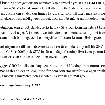
d bildning som gemensam nämnare kan därmed hyra in sig i GRO till go
er, även SFV:s kansli som också flyttar till GRO, delar samma förutsättn
i medvetna om att det kan finnas hyresgäster som vill återvända men so
ar ekonomiska möjligheter till det, trots att vårt mål är att inkludera fler.
stnaden, som är betydande, täcks helt av SFV och kommer inte att bela
över huvud taget. Vi eftersträvar inte vinst med denna satsning – vi inves
framtid och bildning, och i ett betydelsefullt svenskt rum i Helsingfors.
etsutrymmen till finlandssvenska aktörer är en relativt ny roll för SFV, b
av G18 år 2005 gick SFV in för att stödja föreningslivet även genom 
surser. GRO är nästa steg i den utvecklingen.
ger GRO är målet att skapa ett svenskt rum i Helsingfors centrum som 
många fler än det är i dag, även för dem som står utanför vår egen språk
 nya möten, samarbeten och aktivitet. Då kan något nytt gro.
röm, projektansvarig, GRO
ickad till HBL 24.4.2025 kl. 16.