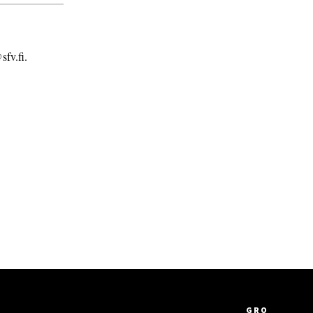
sfv.fi.
GRO