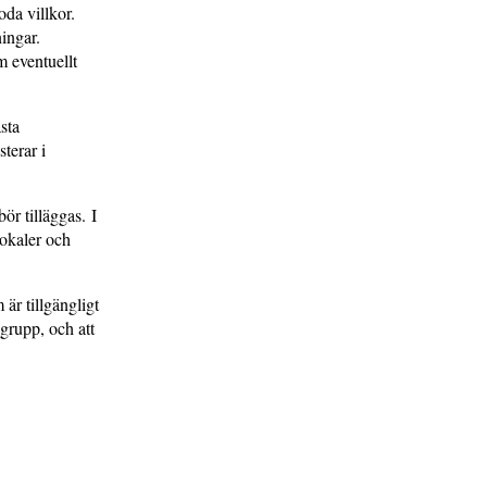
da villkor.
ingar.
m eventuellt
sta
terar i
ör tilläggas. I
lokaler och
är tillgängligt
grupp, och att