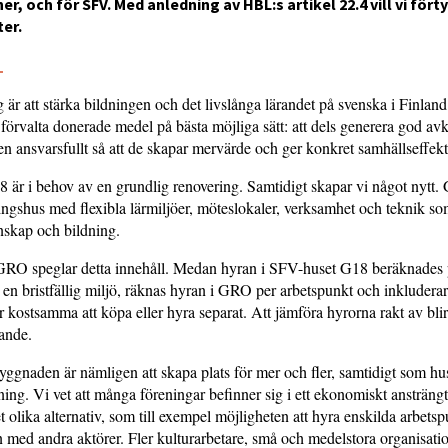
r, och för SFV. Med anledning av HBL:s artikel 22.4 vill vi fört
ter.
5
är att stärka bildningen och det livslånga lärandet på svenska i Finland
t förvalta donerade medel på bästa möjliga sätt: att dels generera god avk
 ansvarsfullt så att de skapar mervärde och ger konkret samhällseffekt
är i behov av en grundlig renovering. Samtidigt skapar vi något nytt. 
ngshus med flexibla lärmiljöer, möteslokaler, verksamhet och teknik so
nskap och bildning.
GRO speglar detta innehåll. Medan hyran i SFV-huset G18 beräknades 
 en bristfällig miljö, räknas hyran i GRO per arbetspunkt och inkluder
r kostsamma att köpa eller hyra separat. Att jämföra hyrorna rakt av blir
ande.
ggnaden är nämligen att skapa plats för mer och fler, samtidigt som hus
ning. Vi vet att många föreningar befinner sig i ett ekonomiskt ansträngt
t olika alternativ, som till exempel möjligheten att hyra enskilda arbetspu
med andra aktörer. Fler kulturarbetare, små och medelstora organisati