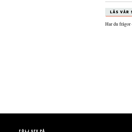
LÄS VÅR
Har du frågor
FÖLJ SFV PÅ