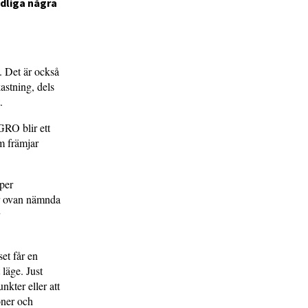
ydliga några
. Det är också
astning, dels
.
GRO blir ett
m främjar
per
ar ovan nämnda
et får en
 läge. Just
nkter eller att
oner och