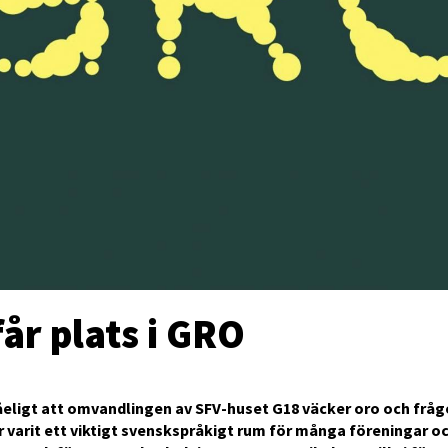
får plats i GRO
åeligt att omvandlingen av SFV-huset G18 väcker oro och fråg
år varit ett viktigt svenskspråkigt rum för många föreningar o