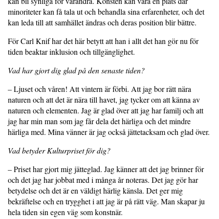
kan bli synliga för varandra. Konsten kan vara en plats där
minoriteter kan få tala ut och behandla sina erfarenheter, och det
kan leda till att samhället ändras och deras position blir bättre.
För Carl Knif har det här betytt att han i allt det han gör nu för
tiden beaktar inklusion och tillgänglighet.
Vad har gjort dig glad på den senaste tiden?
– Ljuset och våren! Att vintern är förbi. Att jag bor rätt nära
naturen och att det är nära till havet, jag tycker om att känna av
naturen och elementen. Jag är glad över att jag har familj och att
jag har min man som jag får dela det härliga och det mindre
härliga med. Mina vänner är jag också jättetacksam och glad över.
Vad betyder Kulturpriset för dig?
– Priset har gjort mig jätteglad. Jag känner att det jag brinner för
och det jag har jobbat med i många år noteras. Det jag gör har
betydelse och det är en väldigt härlig känsla. Det ger mig
bekräftelse och en trygghet i att jag är på rätt väg. Man skapar ju
hela tiden sin egen väg som konstnär.