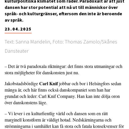
kulturpolitiska klimatet som råder. Paradoxalt är att just
dansen har stor potential att nå ut till människor över
språk- och kulturgränser, eftersom den inte är beroende
av språk.
23.04.2025
Text: Sanna Mandelin, Foto: Thomas Zamolo/Skånes
Dansteater
– Det är två paradoxala riktningar: det finns stora utmaningar och
stora möjligheter för danskonsten just nu.
Carl Knif
Jakobstadsbördige
jobbar och bor i Helsingfors sedan
många år, och här finns också danskompaniet som han har
grundat och leder: Carl Knif Company. Han kan inte dölja oron
över danskonstens läge.
– Vi lever i en kulturfientlig värld och dansen som en rätt
marginell konstform är väldigt hotad. Nedskärningarna och
strömningarna i samhället kan få stora och fatala konsekvenser för