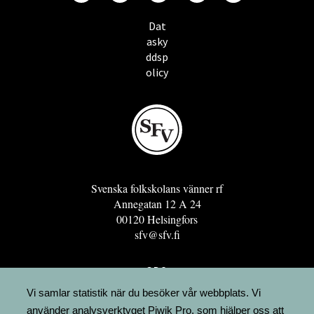
Dat
asky
ddsp
olicy
Svenska folkskolans vänner rf
Annegatan 12 A 24
00120 Helsingfors
sfv@sfv.fi
GRO
FÖRENINGSRESURSEN
Vi samlar statistik när du besöker vår webbplats. Vi
använder analysverktyget Piwik Pro, som hjälper oss att
MINNESRUNOR.FI