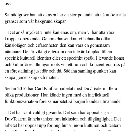
oss.
Samtidigt ser han att dansen har en stor potential att nå ut över alla
gränser som vår bakgrund skapar.
– Det är så mycket vi inte kan enas om, men vi har alla våra
kroppar oberoende. Genom dansen kan vi behandla olika
känslolägen och erfarenheter, den kan vara en gemensam
nämnare. Det är viktigt eftersom den inte är kopplad till en
specifik kulturell identitet eller ett specifikt språk. I levande konst
och kulturföreställningar möts vi i ett rum och koncentrerar oss på
en föreställning just där och då. Sådana samlingspunkter kan
skapa gemenskap och möten.
Sedan 2016 har Carl Knif samarbetat med DuvTeatern i flera
olika produktioner. Han kände ingen med en intellektuell
funktionsvariation före samarbetet så början kändes utmanande.
– Det har varit väldigt givande. Det som har öppnat sig via
DuvTeatern är hela tanken om inklusion och tillgänglighet. Det
arbetet har öppnat upp för mig hur vi inom kulturen och teatern