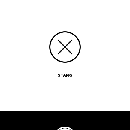
. Därmed gör författarna också det finländska historiemedvetandet en 
STÄNG