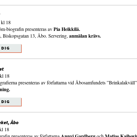
kl 18
Pia Heikkilä.
m-biografin presenteras av
anmälan krävs.
 Biskopsgatan 13, Åbo. Servering,
 DIG
et
kl 18
rafierna presenteras av författarna vid Åbosamfundets ”Brinkalakväll”
ning.
 DIG
eket, Åbo
kl 18
Annvi Gardberg
Matias Kaihovi
rafin presenteras av författarna
och