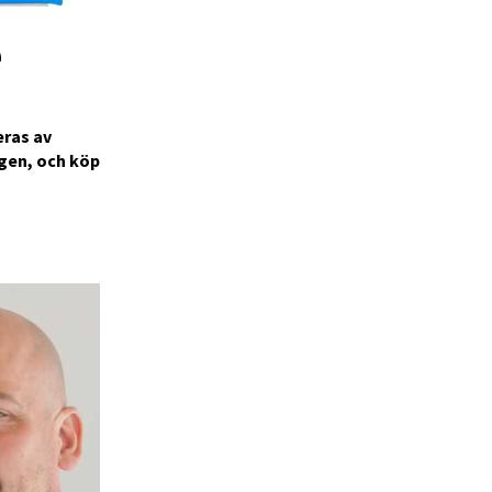
e
eras av
gen, och köp