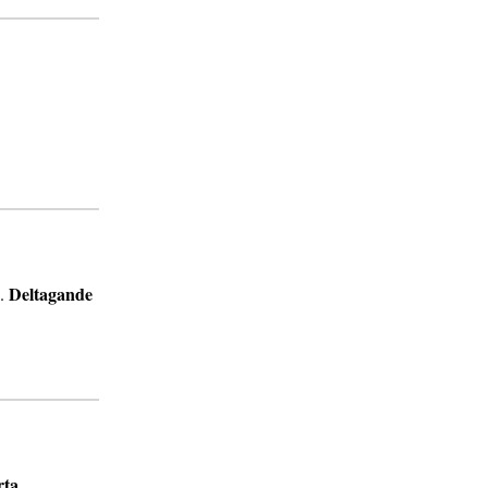
Deltagande
.
rta
.