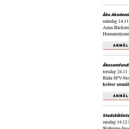
Åbo Akademi
måndag 14.11 
Anna Bäckströ
Humanisticum,
ANMÄL
Åbosamfund
torsdag 24.11 
Båda SFV-biog
kräver anmäl
ANMÄL
Stadsbibliot
onsdag 14.12 
Wallenius-biog