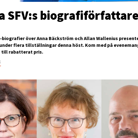
a SFV:s biografiförfattar
-biografier över Anna Bäckström och Allan Wallenius present
 under flera tillställningar denna höst. Kom med på eveneman
till rabatterat pris.
2