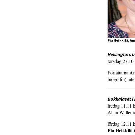
Pia Heikkilä, A
Helsingfors
torsdag 27.10 
An
Författarna
biografin) int
Bokkalaset i
fredag 11.11 k
Allan Walleniu
lördag 12.11 k
Pia Heikkilä