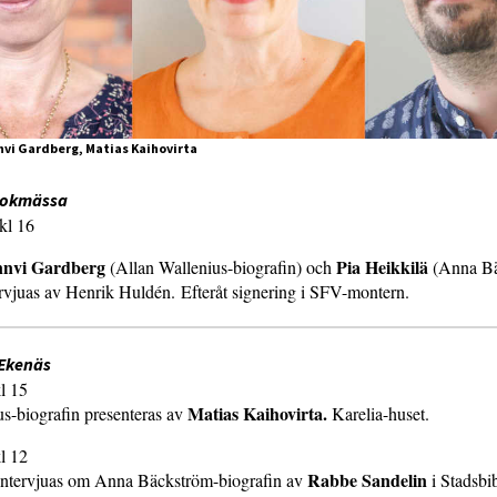
nnvi Gardberg, Matias Kaihovirta
 bokmässa
kl 16
nvi Gardberg
Pia Heikkilä
(Allan Wallenius-biografin) och
(Anna Bä
ervjuas av Henrik Huldén. Efteråt signering i SFV-montern.
 Ekenäs
l 15
Matias Kaihovirta.
s-biografin presenteras av
Karelia-huset.
l 12
Rabbe Sandelin
intervjuas om Anna Bäckström-biografin av
i Stadsbi