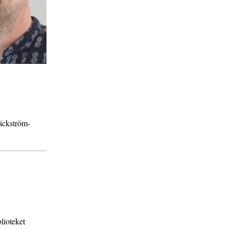
ckström-
blioteket