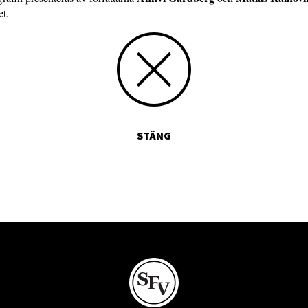
et.
STÄNG