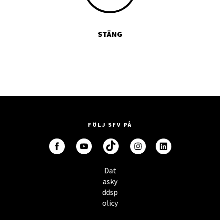
STÄNG
FÖLJ SFV PÅ
Dat
asky
ddsp
olicy