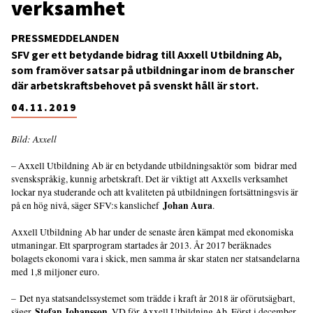
verksamhet
PRESSMEDDELANDEN
SFV ger ett betydande bidrag till Axxell Utbildning Ab,
som framöver satsar på utbildningar inom de branscher
där arbetskraftsbehovet på svenskt håll är stort.
04.11.2019
Bild: Axxell
– Axxell Utbildning Ab är en betydande utbildningsaktör som bidrar med
svenskspråkig, kunnig arbetskraft. Det är viktigt att Axxells verksamhet
lockar nya studerande och att kvaliteten på utbildningen fortsättningsvis är
Johan Aura
på en hög nivå, säger SFV:s kanslichef
.
Axxell Utbildning Ab har under de senaste åren kämpat med ekonomiska
utmaningar. Ett sparprogram startades år 2013. År 2017 beräknades
bolagets ekonomi vara i skick, men samma år skar staten ner statsandelarna
med 1,8 miljoner euro.
– Det nya statsandelssystemet som trädde i kraft år 2018 är oförutsägbart,
Stefan Johansson
säger
, VD för Axxell Utbildning Ab. Först i december