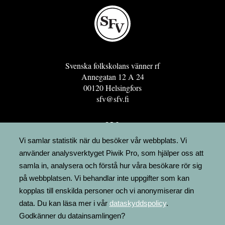
Svenska folkskolans vänner rf
Annegatan 12 A 24
00120 Helsingfors
sfv@sfv.fi
GRO
FÖRENINGSRESURSEN
Vi samlar statistik när du besöker vår webbplats. Vi
använder analysverktyget Piwik Pro, som hjälper oss att
MINNESRUNOR.FI
samla in, analysera och förstå hur våra besökare rör sig
UPPSLAGSVERKET FINLAND
på webbplatsen. Vi behandlar inte uppgifter som kan
LÄGENHETER
kopplas till enskilda personer och vi anonymiserar din
FAKTURERING
data. Du kan läsa mer i vår
dataskyddspolicy
.
Godkänner du datainsamlingen?